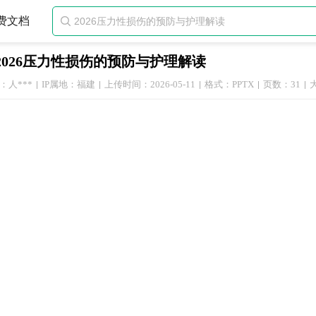
费文档

2026压力性损伤的预防与护理解读
：人***
IP属地：福建
上传时间：2026-05-11
格式：PPTX
页数：31