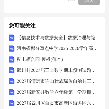
化及诱发因素，复诊时提供给医生作为调整治
疗方案的依据，重点关注涉及具体人物或场所
的定向性妄想。妄想内容记录被害妄想引发的
您可能关注
攻击风险拒食导致的营养障碍定期测量体重、B
【信息技术与数据安全】数据治理与隐私保护专项审计计划
MI及血清白蛋白水平，观察是否存在脱水或电
解质紊乱，对持续拒食超过24小时者需考虑鼻
河南省部分重点中学2025-2026学年高三下学期考前模拟演练生物试题(文字版含答案)
饲或静脉营养支持。营养状态监测选择安静独
配电柜合同-模板(范本)
立的进餐空间，避免多人围观，使用患者个人
武川县2027届三上数学期末预测试题含解析
偏好的餐具，提供温度适宜、外观中性的流质
或半流质食物以减少被害妄想关联。进食环境
2027届清远市连山壮族瑶族自治县三上数学期末考试模拟试题含解析
优化采用代币奖励法，将进食与患者喜爱的低
2027届新安县数学六年级第一学期期末经典试题含解析
刺激活动（如听音乐）相关联，逐步建立条件
2027届四川省自贡市高新区沿滩区六上数学期末考试模拟试题含解析
反射，但需避免强迫进食加重抵触情绪。行为