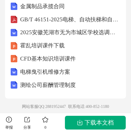
金属制品承揽合同
退缩致功能退化护理干预核心方案4.要点三规范
用药监督确保患者严格遵医嘱服用利培酮、奥
GB/T 46151-2025电梯、自动扶梯和自动人行道的电气要求信息传输与控制安全
氮平等第二代抗精神病药物，采用药盒分装或
2025安徽芜湖市无为市城区学校选调教师85人笔试备考试题及答案解析
电子提醒系统防止漏服。住院期间执行"看服到
霍乱培训课件下载
口"制度，家属需定期检查口腔防止藏药行为。
CFD基本知识培训课件
要点一要点二副作用监测体系建立药物不良反
应记录表，重点观察锥体外系反应（肌张力障
电梯曳引机维修方案
碍、静坐不能）、代谢异常（体重增加、血糖
测绘公司薪酬管理制度
升高）及QT间期延长等风险，每周测量生命体
征并留存基线数据。个性化用药调整根据患者
网站客服QQ:2881952447 联系电话:
400-852-1180
药物基因检测结果及治疗反应动态调整方案，
对顽固性妄想可联用氯氮平，但需每周监测白
下载本文档
举报
分享
0