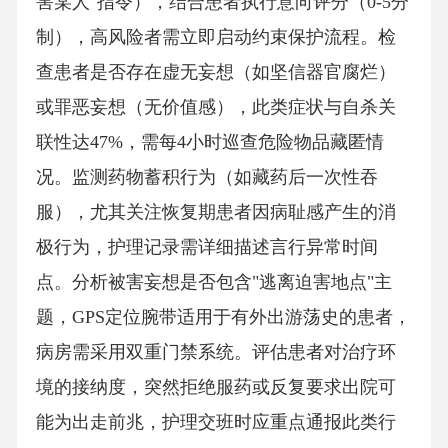
害某人"指令），结合患者执行意向评分（0-5分
制），高风险者需立即启动约束保护流程。检
查患者是否存在虚无妄想（如坚信器官腐烂）
或罪恶妄想（无价值感），此类症状与自杀关
联性达47%，需每4小时巡查危险物品藏匿情
况。监测药物蓄积行为（如藏药后一次性吞
服），尤其关注恢复期患者因病耻感产生的消
极行为，护理记录需详细描述言行异常时间
点。分析被害妄想是否包含"逃离迫害地点"主
题，GPS定位腕带适用于有外出游荡史的患者，
病房需采用双重门禁系统。评估患者对治疗环
境的接纳度，突然拒绝服药或反复要求出院可
能为出走前兆，护理交班时应重点通报此类行