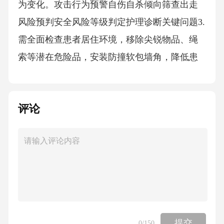
为变化。攻击行为预警自伤自杀倾向筛查出走
风险预判安全风险等级判定护理诊断关键问题3.
需全面检查患者居住环境，移除尖锐物品、绳
索等潜在危险品，安装防撞软包墙角，降低患
者因妄想激惹而实施攻击行为的可能性。环境
安全评估确保规律服用奥氮平片、利培酮等抗
评论
精神病药物，对拒药患者可改用长效针剂如棕
榈酸帕利哌酮注射液，并监测锥体外系反应等
副作用。药物依从性监督提前与精神科急诊建
立联系渠道，保存24小时求助电话，当患者出
现暴力倾向时立即转移至安全空间，必要时使
用医生预先开具的齐拉西酮注射液应急处理。
应急干预预案详细记录患者被害妄想的主题变
提交
0
/150