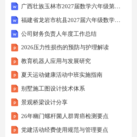
广西壮族玉林市2027届数学六年级第一学期期末联考模拟试题含解析
强化策略阶梯式社交训练从非言语互动开始，
如陪同散步、简单手工，逐步过渡到与固定照
福建省龙岩市杭县2027届六年级数学第一学期期末调研模拟试题含解析
料者对话，最终尝试参加3-5人的支持小组活
公司财务负责人年度工作总结
动，每周制定个性化进阶目标。采用任务分解
2026压力性损伤的预防与护理解读
法，将洗漱、穿衣等动作拆解为单步骤指令，
利用提示卡和定时器辅助完成，防止基本生活
教育机器人应用与发展研究
技能过快退化。保持适度社交接触频率，避免
夏天运动健康活动中班实施指南
完全隔离或过度社交，根据症状波动灵活调整
别墅施工图设计技术体系
活动强度，在妄想加重期暂时减少外界接触。
景观桥梁设计分享
每季度进行工具性日常生活活动量表测评，针
对购物、乘车等社会功能设计模拟训练，保留
26年幽门螺杆菌人群胃癌检测要点
简单劳动能力如整理物品等低压力任务。日常
党建活动经费使用规范与管理要点
生活能力维持环境刺激调控职业功能评估社交