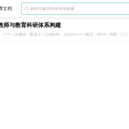
费文档

教师与教育科研体系构建
1***
IP属地：黑龙江
上传时间：2026-05-11
格式：PPTX
页数：27