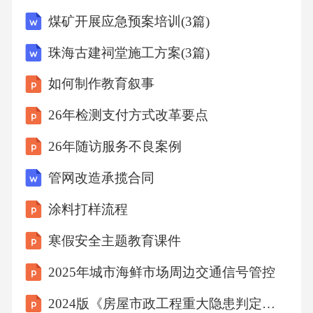
教育的认知和参与度。政策法规宣传激励政策
煤矿开展应急预案培训(3篇)
落地激励性评价机制建立低碳教育评价体系，
珠海古建祠堂施工方案(3篇)
对在低碳教育中表现突出的单位和个人给予表
如何制作教育叙事
彰和奖励。03制定低碳教育投融资政策，吸引
社会资本投入低碳教育领域。02投融资支持政
26年检测支付方式改革要点
策财政激励措施通过财政补贴、税收减免等激
26年随访服务不良案例
励措施，鼓励企业和个人参与低碳教育。01多
管网改造承揽合同
方协作框架政府主导作用发挥政府在低碳教育
涂料打样流程
中的主导作用，加强政策引导、资源整合和监
督管理。01企业参与机制鼓励企业积极参与低
寒假安全主题教育课件
碳教育，提供资金、技术、实习等支持，形成
2025年城市海鲜市场周边交通信号管控
产学研用一体化。02社会组织协同发挥社会组
2024版《房屋市政工程重大隐患判定》解读课件（可编辑）
织在低碳教育中的协同作用，加强行业自律、