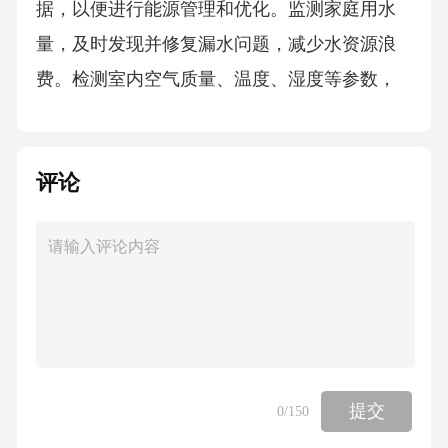
据，以便进行能源管理和优化。监测家庭用水
量，及时发现并修复漏水问题，减少水资源浪
费。检测室内空气质量、温度、湿度等参数，
为低碳生活提供科学依据。介绍太阳能发电、
太阳能热水器等利用太阳能的技术，促进家庭
评论
能源结构的绿色转型。讲解小型风力发电设备
及其在家庭中的应用，提高风能利用率。阐述
地热能发电和地源热泵的原理及优势，为家庭
提供低碳供暖、制冷方案。介绍生物质能转化
和利用的方法，如生物质燃料、生物质发电
等，鼓励废弃物的资源化利用。新能源技术科
普太阳能技术风能技术地热能技术生物质能技
提交
0
/150
术可视化数据展示能源消耗图表碳排放计算器