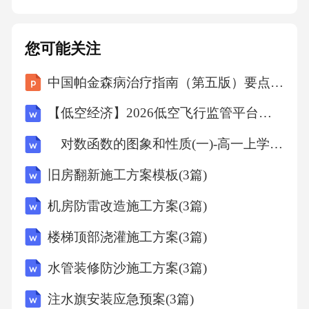
能源使用报告实时数据大屏以图表形式展示家
庭能源消耗情况，如用电量、用水量、燃气用
您可能关注
量等，便于对比和分析。根据家庭能源消耗情
中国帕金森病治疗指南（第五版）要点内容解读课件
况，计算碳排放量，帮助用户了解自身对环境
的影响。定期生成家庭能源使用报告，总结能
【低空经济】2026低空飞行监管平台设计方案
源消耗趋势，提出节能建议。将重要数据实时
对数函数的图象和性质(一)-高一上学期数学课时作业人教版A版（含解析）
展示在大屏幕上，便于家庭成员随时了解能源
旧房翻新施工方案模板(3篇)
使用状况，激发节能意识。05政策保障机制法
规标准解读制定和完善低碳相关法律法规，明
机房防雷改造施工方案(3篇)
确低碳教育的法律地位和实施要求。低碳法律
楼梯顶部浇灌施工方案(3篇)
法规制定低碳排放标准和规范，为低碳教育提
水管装修防沙施工方案(3篇)
供科学依据和衡量标准。排放标准与规范加强
注水旗安装应急预案(3篇)
低碳政策法规的宣传和培训，提高公众对低碳