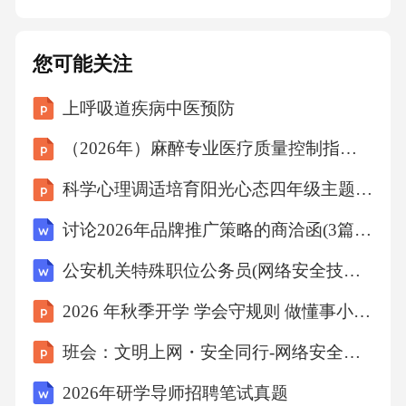
不同垃圾桶，鼓励孩子参与垃圾分类。02家庭
垃圾分类制度分类知识普及教会孩子识别垃圾
您可能关注
种类，明确可回收物、有害垃圾、湿垃圾、干
上呼吸道疾病中医预防
垃圾的分类标准。01家长带头示范节能行为，
如关灯、关水龙头、合理使用空调等，为孩子
（2026年）麻醉专业医疗质量控制指标课件
树立榜样。节能行为示范与孩子一起学习节能
科学心理调适培育阳光心态四年级主题班会课件
知识，了解节能的重要性和方法，提高孩子的
讨论2026年品牌推广策略的商洽函(3篇范文)
节能意识。节能知识学习与孩子一起参加节能
实践活动，如绿色出行、低碳生活等，让孩子
公安机关特殊职位公务员(网络安全技术职位)考前冲刺试题解析及答案(湖北省宜昌市2026年)
亲身体验节能的乐趣。节能实践活动节能生活
2026 年秋季开学 学会守规则 做懂事小萌娃
亲子互动环保购物习惯培养环保购物袋提倡使
班会：文明上网・安全同行-网络安全教育主题
用环保购物袋，减少塑料袋的使用，鼓励孩子
2026年研学导师招聘笔试真题
自带购物袋。01选购环保产品在购买过程中，