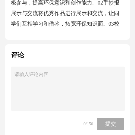
极参与，提高环保意识和创作能力。02手抄报
展示与交流将优秀作品进行展示和交流，让同
学们互相学习和借鉴，拓宽环保知识面。03校
园垃圾回收站在校园内设置垃圾分类回收站，
引导学生将可回收垃圾、有害垃圾和湿垃圾进
评论
行分类投放。垃圾分类回收垃圾回收再利用垃
圾回收知识普及对回收的垃圾进行再利用，如
将废纸、废塑料等制成再生纸、笔筒等物品。
定期开展垃圾回收知识普及活动，让学生了解
垃圾分类的重要性和方法。05家庭环保延伸家
庭垃圾分类实践垃圾减量引导孩子减少垃圾产
生，提倡节约用纸、用水、用电，减少不必要
提交
0
/150
的物品购买。03制定家庭垃圾分类制度，设置