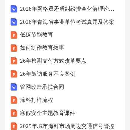
引导孩子关注产品的环保属性，如是否含有有
2026年网格员矛盾纠纷排查化解理论知识试题及答案
害物质、是否可回收等。02避免过度包装引导
2026年青海省事业单位考试真题及答案
孩子避免购买过度包装的商品，选择简单、实
低碳节能教育
用的包装方式，减少资源浪费。0306环保成果
展示环保创意作品展孩子们通过绘画展示对环
如何制作教育叙事
保的理解和想象，描绘出美好的绿色家园。创
26年检测支付方式改革要点
意绘画环保手工艺品环保科技小发明利用废旧
26年随访服务不良案例
物品，如塑料瓶、废纸、旧布料等，创作出精
管网改造承揽合同
美的环保手工艺品。鼓励孩子们运用科学知
识，发明创造一些实用的环保小工具或装置。
涂料打样流程
环保小卫士评选环保小卫士证书为评选出的环
寒假安全主题教育课件
保小卫士颁发证书，以资鼓励和表彰他们的环
2025年城市海鲜市场周边交通信号管控
保行为。03根据孩子们在日常生活和学习中的