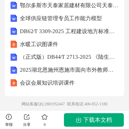
鄂尔多斯市天泰家居建材有限公司天泰建材市场项目环境影响报告表环评报告
2个月检验结果准确率达到99.5%以上的机构，
全球供应链管理专员工作能力模型
可获得当年医保支付总额的2%作为奖励，这一
政策极大提升了机构对检验质量的重视程度。
DB62∕T 3309-2025 工程建设地方标准编制标准
水暖工识图课件
3.3新冠疫情背景下的临时调整与长效优化新冠
（正式版）DB44∕T 2713-2025 《陆生野生动物样品采集和保存技术规范》
疫情期间，核酸检测、抗原检测等项目的支付
政策经历了多次调整：从初期的全额医保报
2025湖北恩施州恩施市面向市外教师选调60人笔试备考试题及答案解析
销，到后来的按比例报销，再到疫情平稳后的
会议会展知识培训课件
自费为主。这一过程中，我们积累了突发公共
卫生事件下检测支付政策调整的经验，也推动
网站客服QQ:2881952447 联系电话:
400-852-1180
了后续居家检测、上门采样等新型检测服务的
支付政策探索。02ONE当前检测支付方式改革
下载本文档
举报
分享
0
的核心政策与实操要点