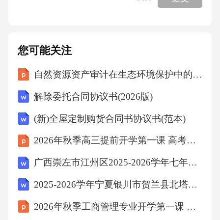
年通过了医保定点资质审核后，业务量翻了三
倍，同时也严格按照统一标准收费，实现了合
规与发展的平衡。1.3深化攻坚期（2020-2025
您可能关注
年）：从规范到高质量发展2020年之后，我国
自然资源资产审计在生态环境保护中的应用研究
医保支付方式改革进入全面深化阶段，DRG
解除委托合同协议书(2026版)
（按诊断相关分组）和DIP（按病种分值付费）
改革在全国范围内铺开，检测支付方式改革也
(新)全屋定制购货合同书协议书(范本)
随之进入精细化、高质量发展的新阶段。
2026年秋季高三提前开学第一课 高考倒计时 每一天都珍贵
广西崇左市江州区2025-2026学年七年级下学期期末语文试题（含答案）
3.1DRG/DIP付费改革的全面铺开DRG/DIP付费
的核心是将病情相似、治疗方式相近的患者归
2025-2026学年宁夏银川市贺兰县北塔中学七年级（下）期末数学试卷（含答案）
为同一分组，按组打包付费。检测费用作为诊
2026年秋季工商管理专业开学第一课 专业认知与学业规划教学设计
疗成本的重要组成部分，被纳入分组打包额度