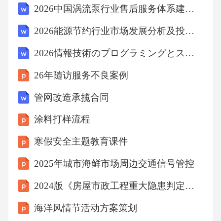
2026中国涡流泵行业售后服务体系建设与客户满意度研究报告
内进行管控。这一改革直接改变了医疗机构的
2026能源节约行业市场发展分析及投资管理策略研究报告
检验逻辑：不再是“开得越多收入越高”，而是
“开得合理、成本可控才能盈利”。2021年我参与
2026情報技術のプログラミングとスマートデバイス開発に関する審査
了某地级市DRG付费试点，我们机构的检验费
26年随访服务不良案例
用占比从原来的32%降到了26%，同时通过优化
管网改造承揽合同
检验流程，单项目的平均成本下降了12%。
涂料打样流程
3.2支付与质量、效率挂钩的激励机制这一阶段
寒假安全主题教育课件
的改革不再单纯关注费用管控，而是将支付与
2025年城市海鲜市场周边交通信号管控
检验质量、效率挂钩：比如对出具快速精准报
告的检验项目给予额外支付，对出现误诊、漏
2024版《房屋市政工程重大隐患判定》解读课件（可编辑）
诊的检验项目扣减支付额度。2023年某省出台
海洋风情节活动方案策划
的《检验质量与支付挂钩细则》中明确，连续1