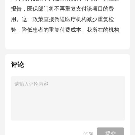
报告，医保部门将不再重复支付该项目的费
用。这一政策直接倒逼医疗机构减少重复检
验，降低患者的重复付费成本。我所在的机构
在2017年加入了珠三角区域检验结果互认联盟
后，仅血常规项目的重复送检率就下降了42%，
患者的自费支出平均减少了28元/次。
评论
2.3民营检验机构的合规化发展2010年之后，第
三方独立检验机构如雨后春笋般涌现，但初期
部分机构存在低价竞争、违规收费等问题。国
家通过将第三方机构纳入医保支付定点范围、
统一收费标准等方式，推动民营检验机构合规
化发展。我们合作的某第三方检验机构在2018
提交
0
/150