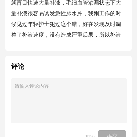
就盲目快速大量补液，毛细血管渗漏状态下大
量补液很容易诱发急性肺水肿，我刚工作的时
候见过年轻护士犯过这个错，好在发现及时调
整了补液速度，没有造成严重后果，所以补液
一定要严格遵医嘱控制速度，密切观察病人有
没有胸闷、咳嗽、咳粉红色泡沫痰的表现。1细
评论
胞因子释放综合征（CRS）的针对性护理1.3多
脏器功能保护护理严重CRS会累及心、肺、肝、
肾等多个脏器，护理中要每天观察病人有没有
皮肤巩膜黄染、尿量减少、胸闷憋气等表现，
准确记录血氧饱和度变化，低氧血症病人要根
据血氧参数调整给氧方式和流量，遵医嘱准确
输注护肝、护肾、心肌营养药物，定期留取标
提交
0
/150