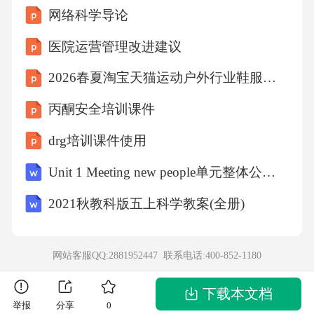
网络科学导论
期监测电解质，避免脱水过度导致水电解质紊
乱。3早期其他常见不良反应护理3.1消化道反应
医院运营管理改进建议
护理清髓预处理和CRS都会导致病人出现恶心呕
2026春夏淘宝天猫运动户外行业鞋服趋势白皮书
吐，护理中要指导病人少量多餐，进食清淡易
丙酮安全培训课件
消化的食物，呕吐后及时清理口腔，记录呕吐
drg培训课件使用
物的量、性质，及时汇报医生调整止吐方案，
预防水电解质紊乱。3早期其他常见不良反应护
Unit 1 Meeting new people单元整体公开课一等奖创新教学设计（共六课时）
理3.2骨髓抑制期感染出血防护回输后1-2周几乎
2021秋教科版五上科学教案(全册)
所有病人都会出现不同程度的三系减少，粒细
胞缺乏期间要严格落实层流病房无菌护理，指
网站客服QQ:2881952447 联系电话:
400-852-1180
导病人坚持饭后漱口、便后坐浴，谢绝有感染
症状的探视，严格执行手卫生和无菌操作原
下载本文档
举报
分享
0