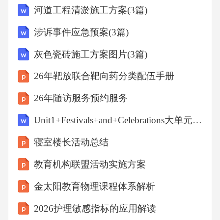
河道工程清淤施工方案(3篇)
干预，当天下午意识就恢复了，要是晚几个小
时发现，很可能进展为昏迷、脑疝。2免疫效应
涉诉事件应急预案(3篇)
细胞相关神经毒性综合征（ICANS）的护理2.2
灰色瓷砖施工方案图片(3篇)
安全护理已经出现ICANS的病人，无论分级高
26年靶放联合靶向药分类配伍手册
低，都要常规加床挡，躁动病人必要时给予保
护性约束，约束期间要每2小时放松一次，观察
26年随访服务预约服务
约束部位皮肤血运，严防坠床、误吸、导管滑
Unit1+Festivals+and+Celebrations大单元教学设计+2025-2026学年人教版高中英语必修第三册
脱这些不良事件，这是ICANS护理的底线。2免
寝室楼长活动总结
疫效应细胞相关神经毒性综合征（ICANS）的
教育机构联盟活动实施方案
护理2.3颅内压管理护理存在颅内压升高风险的
病人，常规抬高床头15-30度，保持颈部中立
金太阳教育物理课程体系解析
位，避免扭曲影响静脉回流，严格控制输液速
2026护理敏感指标的应用解读
度，使用脱水药物的时候要准确记录尿量，定