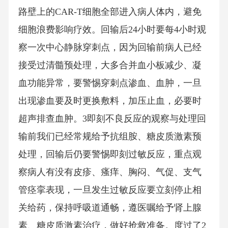
路壁上的CAR-T细胞全部进入病人体内，避免
细胞浪费影响疗效。回输后24小时要每4小时观
察一次中心静脉穿刺点，因为回输前病人已经
接受过清髓预处理，大多合并血小板减少、凝
血功能异常，要警惕穿刺点渗血、血肿，一旦
出现渗血要及时更换敷料，加压止血，必要时
超声排查血肿。3即刻不良反应的观察与处理回
输前我们已经常规给予抗组胺、糖皮质激素预
处理，回输后仍要警惕即刻过敏反应，重点观
察病人有没有皮疹、瘙痒、胸闷、气促、支气
管痉挛表现，一旦发生过敏反应要立刻停止相
关给药，保持呼吸道通畅，遵医嘱给予肾上腺
素、糖皮质激素治疗，做好抢救准备。度过了2