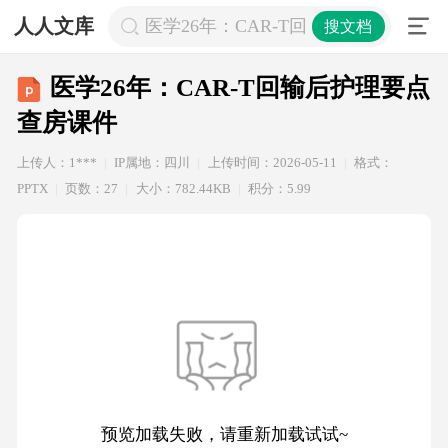
人人文库
医学26年：CAR-T回输后护理要点 查
搜文档
医学26年：CAR-T回输后护理要点
查房课件
上传人：1***
IP属地：四川
上传时间：2026-05-11
格式：
PPTX
页数：27
大小：782.44KB
积分：5.99
预览加载失败，请重新加载试试~