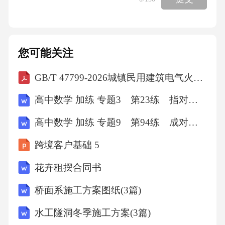
本送检，及时反馈指标变化。2免疫效应细胞相
关神经毒性综合征（ICANS）的护理ICANS是
仅次于CRS的第二大严重不良反应，起病隐匿，
您可能关注
进展快，护理重点是早期识别。2免疫效应细胞
GB/T 47799-2026城镇民用建筑电气火灾风险评价导则
相关神经毒性综合征（ICANS）的护理2.1意识
状态的分层评估要求我们每天至少用ICANS评
高中数学 加练 专题3 第23练 指对同构
分表评估两次病人的意识、定向力、言语功
高中数学 加练 专题9 第94练 成对数据的统计分析
能，哪怕病人只是说“今天有点犯困、头疼”，都
跨境客户基础 5
要提高警惕，不能当成普通的劳累。我去年管
过一例68岁的病人，回输后第7天责任护士交班
花卉租摆合同书
说病人今天话比平时少，有点嗜睡，我去评估
桥面系施工方案图纸(3篇)
的时候发现他已经对时间定向不准了，立刻汇
水工隧洞冬季施工方案(3篇)
报医生，评分之后确诊一级ICANS，及时给了