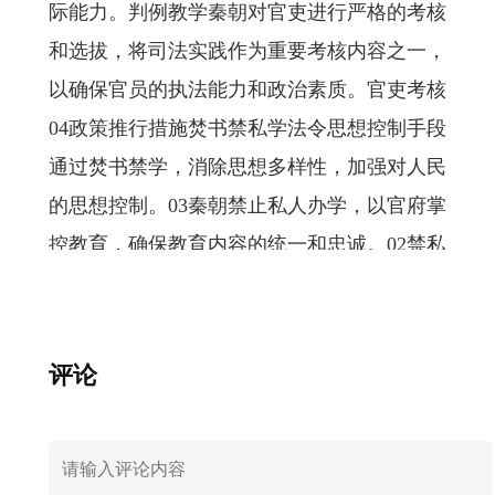
际能力。判例教学秦朝对官吏进行严格的考核
和选拔，将司法实践作为重要考核内容之一，
以确保官员的执法能力和政治素质。官吏考核
04政策推行措施焚书禁私学法令思想控制手段
通过焚书禁学，消除思想多样性，加强对人民
的思想控制。03秦朝禁止私人办学，以官府掌
控教育，确保教育内容的统一和忠诚。02禁私
学政策焚书坑儒事件秦始皇下令焚烧儒家经典
和诸子书籍，并坑杀儒生，以确立法家思想独
尊地位。01官吏考核标准制定选拔标准秦朝制
评论
定严格的选拔标准，注重官吏的才能、品德和
出身，确保官员素质。01考核内容官吏考核包
括法律知识、政治表现、道德品质和治理能力