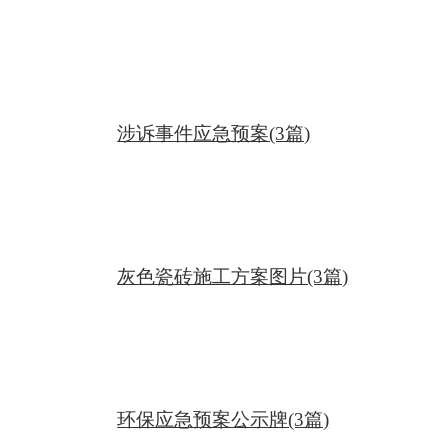
材选用，实现了对全国教育的统一管理，提高
了教育效率。秦朝教育重视法制教育和道德教
育，通过集中教育权，有助于培养服从中央政
权的稳定社会秩序。法律与教育结合模式秦朝
涉诉事件应急预案(3篇)
重视教育立法，将教育内容、方式、管理等纳
入法律范畴，确保了教育的合法性和权威性。
立法规范教育秦朝教育注重法律知识的普及，
通过法律教育培养公民的法律意识和守法精
灰色瓷砖施工方案图片(3篇)
神，促进了社会的法制化进程。教育普及法律
秦朝法律对教育活动进行保护，规定了教育机
构的设立、教育人员的职责和待遇等，为教育
提供了法律保障。法律保障教育文字统一的教
环保应急预案公示牌(3篇)
育意义促进社会发展秦朝文字统一有助于信