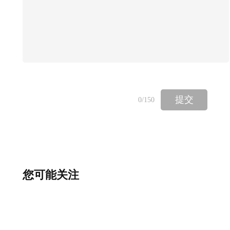
等方面，以全面评估官员的综合素质。02选拔
方式秦朝采用举荐、考试和世袭相结合的方式
选拔官员，以吸纳更多优秀人才。03律令普及
宣教机制官师制度秦朝设立专门的官员负责教
育，通过传授法律知识和政治理论，培养忠诚
于朝廷的官吏。教育途径教育内容秦朝的教育
提交
0
/150
途径包括官方学校、地方学校、家庭教育等，
形成多层次、广覆盖的教育体系。秦朝的教育
内容以律令为主，注重培养人们的法律意识和
政治觉悟，以适应中央集权的需要。12305历
您可能关注
史影响评价秦朝焚书坑儒，导致大量书籍被
毁，文化传承受到严重影响，许多学术流派因
此消失。文化传承的断裂争议焚书坑儒导致文