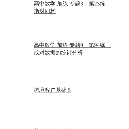
高中数学 加练 专题3 第23练
化损失秦朝推行法家思想，儒家思想受到严重
指对同构
打击，直到汉朝才逐渐恢复。儒家思想受到打
击秦朝的教育政策加速了文化传承方式的转
变，从原来的口口相传和书卷传承，转向以官
高中数学 加练 专题9 第94练
方为主导的教育体系。文化传承方式的转变行
成对数据的统计分析
政效率提升成效行政管理经验的积累秦朝通过
实践，积累了大量行政管理经验，为后世提供
了借鉴和参考。03秦朝设立了太学，培训官员
子弟和选拔优秀人才，提高了官员素质，进而
跨境客户基础 5
提高了行政效率。02官员培训制度的建立官员
选拔制度的确立秦朝推行了“军功授爵”和“察
举制”，官员选拔更加注重实际能力和政绩，
提高了行政效率。01后世文教制度启示确立儒