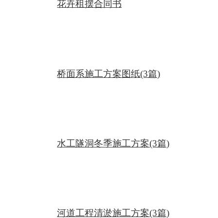
花卉租摆合同书
学地位秦朝虽然对儒家思想有所打压，但后世
统治者认识到儒学的重要性，逐渐确立了儒学
的正统地位。01尊师重教的传统秦朝的教育政
策强调尊师重教，这一传统被后世所继承，成
桥面系施工方案图纸(3篇)
为中国文化的重要组成部分。02教育的多元化
发展秦朝的教育政策推动了教育的多元化发
展，为后世教育提供了更多的选择和可能。03
06现代研究启示国家教育权集中化借鉴秦朝实
水工隧洞冬季施工方案(3篇)
行中央集权的教育制度，将教育资源集中于中
央政府，有助于提升教育质量，实现教育公
平。集中教育资源统一管理教育稳定社会秩序
秦朝通过制定统一的教育政策、课程设置和教
河道工程清淤施工方案(3篇)