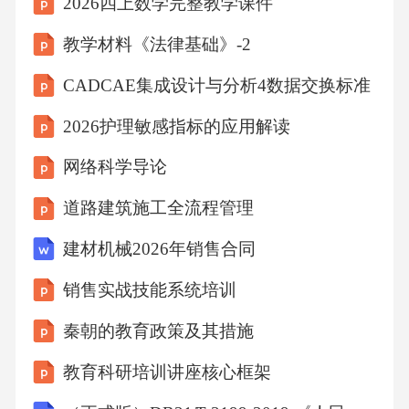
2026四上数学完整教学课件
确识别出物理问题，并明确问题的本质和关键
要素。01分析问题能否运用物理知识和方法，
教学材料《法律基础》-2
对问题进行深入的分析和分解，找出问题的症
CADCAE集成设计与分析4数据交换标准
结所在。02解决问题能否提出有效的解决方
2026护理敏感指标的应用解读
案，并能够灵活调整方案，解决实际问题。03
网络科学导论
反思与评价能否对解决问题的过程进行反思，
评价解决方案的优劣，提出改进建议。04创新
道路建筑施工全流程管理
实践成果展示机制创意作品课题研究学术交流
建材机械2026年销售合同
实践活动鼓励学生发挥想象力和创造力，制作
销售实战技能系统培训
具有物理特色的创意作品，如小发明、小制作
等。支持学生自主选择研究课题，进行深入的
秦朝的教育政策及其措施
探究和实验，形成研究成果并展示。组织学生
教育科研培训讲座核心框架
进行学术交流和讨论，分享研究成果和心得，