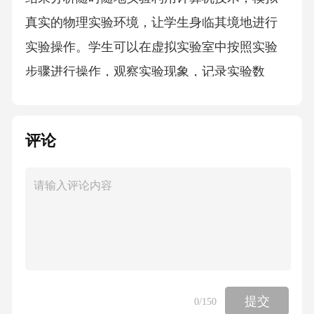
真实的物理实验环境，让学生身临其境地进行
实验操作。学生可以在虚拟实验室中按照实验
步骤进行操作，观察实验现象，记录实验数
据。系统会对学生的实验结果进行智能分析，
给出实验报告和评分，帮助学生更好地理解实
评论
验原理和实验方法。虚拟实验室不受时间和地
点的限制，学生可以随时随地进行实验，提高
学习效率。升学政策解读提供各地升学政策解
读和备考指南，帮助学生了解升学要求和考试
形式。名校真题解析收集名校历年升学真题进
行解析，帮助学生了解名校招生要求和考试难
度。专题知识点梳理针对升学考试中的重难点
提交
0
/150