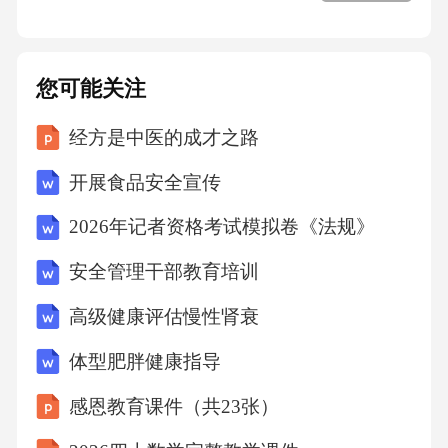
和热点，进行专题知识点梳理和讲解，帮助学
生系统复习。升学模拟考试组织模拟考试，模
拟真实升学考试环境和考试流程，帮助学生提
您可能关注
前适应升学考试。升学衔接专题资源05学习效
经方是中医的成才之路
果评估体系实验操作能力评价标准实验设计数
据记录与处理实验操作实验结论能否独立设计
开展食品安全宣传
实验，理解实验目的和原理，选择适当的实验
2026年记者资格考试模拟卷《法规》
方法和步骤。能否准确、规范地进行实验操
安全管理干部教育培训
作，安全、有效地使用实验器材和试剂。能否
高级健康评估慢性肾衰
准确记录实验数据，合理运用数学工具进行数
据处理和误差分析。能否根据实验结果，准确
体型肥胖健康指导
分析、归纳实验现象，得出科学结论。问题解
感恩教育课件（共23张）
决思维分级量表识别问题能否从复杂情境中准