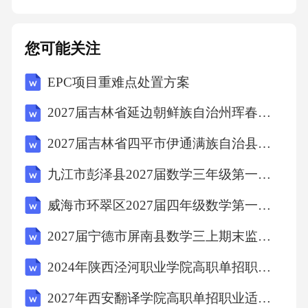
女性患者可能更倾向于报告疼痛，而男性患者
可能更耐受，需关注其非言语表达。职业与生
您可能关注
活习惯职业决定了患者的日常活动和运动强
EPC项目重难点处置方案
度，例如，从事重体力劳动的患者关节负担较
大，需重点监测和管理其关节状况。主诉与现
2027届吉林省延边朝鲜族自治州珲春市数学四上期末考试试题含解析
病史关节肿胀持续时间加重因素010203关节肿
2027届吉林省四平市伊通满族自治县三年级数学第一学期期末达标检测试题含解析
胀定义关节肿胀是指关节周围组织体积增大，
九江市彭泽县2027届数学三年级第一学期期末教学质量检测模拟试题含解析
导致关节明显变粗。常见原因包括关节炎、类
风湿性关节炎等疾病，通常表现为关节局部的
威海市环翠区2027届四年级数学第一学期期末教学质量检测试题含解析
红肿和疼痛。关节肿胀病因关节肿胀的病因多
2027届宁德市屏南县数学三上期末监测模拟试题含解析
种多样，常见的包括关节炎、类风湿性关节
2024年陕西泾河职业学院高职单招职业适应性测试考试模拟试卷及参考答案详解（夺分金卷）
炎、痛风、感染等。这些病症会导致关节滑膜
2027年西安翻译学院高职单招职业适应性测试考试题库附答案详解（达标题）
发炎，引起炎症渗出和组织损伤，从而导致关