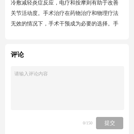
冷敷减轻炎症反应，电疗和按摩则有助于改善
关节活动度。手术治疗在药物治疗和物理疗法
无效的情况下，手术干预成为必要的选择。手
术方法包括关节镜手术、人工关节置换术等，
旨在修复受损关节组织或替换病变关节。病例
评论
汇报02患者基本信息年龄性别职业1234患者基
本信息记录患者的年龄、性别和职业，这些信
息有助于了解患者的基本情况和可能的生活方
式因素，为后续护理评估提供依据。年龄分析
重要性年龄直接影响患者的生理状况和康复能
力。不同年龄段的患者对疼痛和肿胀的反应各
异，需要针对性的护理措施。性别差异影响性
提交
0
/150
别可能影响患者对疼痛的感受度和表达方式。