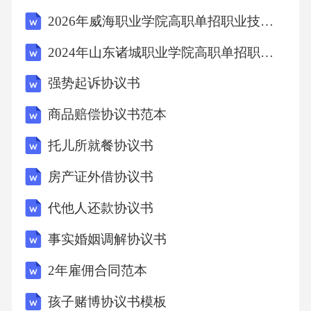
节肿胀。临床表现关节肿胀的主要临床表现包
2026年威海职业学院高职单招职业技能考试模拟试卷附答案详解（培优A卷）
括关节局部的明显肿胀、疼痛和活动受限。患
2024年山东诸城职业学院高职单招职业技能考试模拟试卷附完整答案详解（名校卷）
者可能感觉到关节僵硬，活动范围减小，严重
强势起诉协议书
时甚至影响日常生活和工作。既往史与家族史
相关疾病遗传倾向既往病史记录详细询问患者
商品赔偿协议书范本
的既往病史，包括曾经罹患的疾病、治疗过程
托儿所就餐协议书
和效果。这有助于了解患者当前的关节肿胀是
房产证外借协议书
否与既往疾病有关，为诊断和护理提供依据。
代他人还款协议书
家族病史调查了解患者的家族病史，特别是是
否有关节疾病的遗传倾向。家族史可以帮助评
事实婚姻调解协议书
估患者的关节问题是否有遗传背景，从而采取
2年雇佣合同范本
针对性的预防和护理措施。既往疾病对当前影
孩子赌博协议书模板
响分析既往疾病对当前关节肿胀的影响，如既