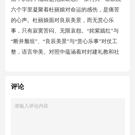
六个字里凝聚着杜丽娘对命运的感伤，是痛苦
的心声。杜丽娘面对良辰美景，而无赏心乐
事，只有寂寞苦闷、无限哀怨。“姹紫嫣红”与
“断井颓垣”、“良辰美景”与“赏心乐事”对仗工
整，语言华美。对照中蕴涵着对封建礼教和社
会环境的强烈不满。良辰美景奈何天，赏心乐
事谁家院！皂罗袍这是杜丽娘想象中更开阔的
春景：雕梁画栋，飞阁流丹；云燕霞蔚，碧瓦
评论
亭台，和煦的春风带着蒙蒙细雨，烟波浩渺的
春水中浮动着画船。从狭小的园内扩大到寥廓
的境域，正是女主人公内心所向往的广阔天
地。这画面中，融进了追求，也融进了惆怅。