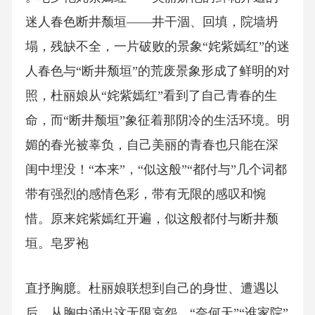
迷人春色断井颓垣——井干涸、回填，院墙坍
塌，残缺不全，一片破败的景象“姹紫嫣红”的迷
人春色与“断井颓垣”的荒废景象形成了鲜明的对
照，杜丽娘从“姹紫嫣红”看到了自己青春的生
命，而“断井颓垣”象征着那阴冷的生活环境。明
媚的春光被辜负，自己美丽的青春也只能在深
闺中埋没！“本来”，“似这般”“都付与”几个词都
带有强烈的感情色彩，带有无限的感叹和惋
惜。原来姹紫嫣红开遍，似这般都付与断井颓
垣。皂罗袍
直抒胸臆。杜丽娘联想到自己的身世、遭遇以
后，从胸中涌出这无限哀怨。“奈何天”“谁家院”