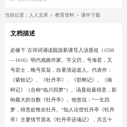
当前位置：
人人文库
>
教育资料
>
课件下载
文档描述
必修下·古诗词诵读园游新课导入汤显祖（1550
—1616）明代戏曲作家。字义仍，号海若，又
号若士，晚号茧翁，自署清远道人。代表作：
《紫钗记》、《牡丹亭》、《邯郸记》、《南
柯记》（合称“临川四梦”）。汤显祖最得意，影
响最大的当数《牡丹亭》。他曾说：“一生四
梦，得意处惟在牡丹。”知人论世牡丹亭《牡丹
亭》主要情节原名《牡丹亭还魂记》，共五十