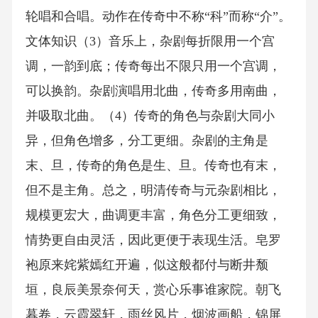
轮唱和合唱。动作在传奇中不称“科”而称“介”。
文体知识（3）音乐上，杂剧每折限用一个宫
调，一韵到底；传奇每出不限只用一个宫调，
可以换韵。杂剧演唱用北曲，传奇多用南曲，
并吸取北曲。（4）传奇的角色与杂剧大同小
异，但角色增多，分工更细。杂剧的主角是
末、旦，传奇的角色是生、旦。传奇也有末，
但不是主角。总之，明清传奇与元杂剧相比，
规模更宏大，曲调更丰富，角色分工更细致，
情势更自由灵活，因此更便于表现生活。皂罗
袍原来姹紫嫣红开遍，似这般都付与断井颓
垣，良辰美景奈何天，赏心乐事谁家院。朝飞
暮卷，云霞翠轩，雨丝风片，烟波画船，锦屏