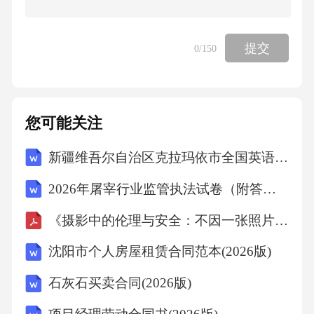
朝飞暮卷，云霞翠轩，雨丝风片，烟波画船。
皂罗袍“锦屏人”深闺中人；“韶光”，春光，也指
提交
0
/150
自己年华。句意：我这深闺女子太辜负这美好
春光。锦屏人忒看的这韶光贱！文本鉴赏2.这支
曲子富有诗情画意，被誉为“惊才艳绝之作”。作
您可能关注
者是如何揭示人物内心世界的?情景交融。曲中
的景物描写都通过人物的眼睛与人物当时的思
新疆维吾尔自治区克拉玛依市全国英语等级考试（PETS）复习试题及答案高分策略(全新版)第五级(2026年上半年)
绪，来写出人物对景物的感受。景中情、情中
2026年屠宰行业监管执法试卷（附答案）
景浑然一体，奇妙迭出，无景不新，到达了炉
《摄影中的伦理与安全：不因一张照片而破坏环境与冒犯文化》
火纯青的地步。对照反衬。用“姹紫嫣红”概括出
喧闹春景，接着又着意描摹“断井颓垣”的荒凉颓
沈阳市个人房屋租赁合同范本(2026版)
败，在强烈的极不协调的对照中，寄寓了深沉
石灰石买卖合同(2026版)
的感情。化用前人名句。如化用了谢灵运、王