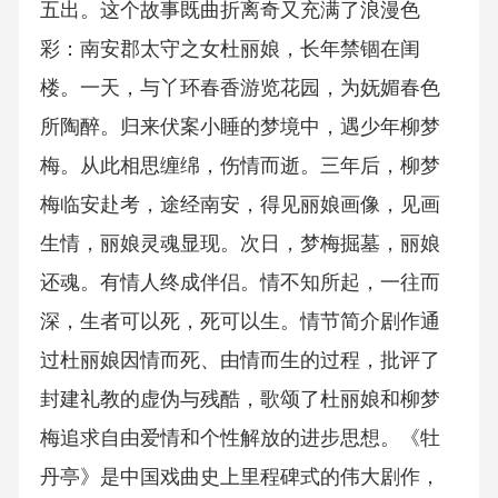
五出。这个故事既曲折离奇又充满了浪漫色
彩：南安郡太守之女杜丽娘，长年禁锢在闺
楼。一天，与丫环春香游览花园，为妩媚春色
所陶醉。归来伏案小睡的梦境中，遇少年柳梦
梅。从此相思缠绵，伤情而逝。三年后，柳梦
梅临安赴考，途经南安，得见丽娘画像，见画
生情，丽娘灵魂显现。次日，梦梅掘墓，丽娘
还魂。有情人终成伴侣。情不知所起，一往而
深，生者可以死，死可以生。情节简介剧作通
过杜丽娘因情而死、由情而生的过程，批评了
封建礼教的虚伪与残酷，歌颂了杜丽娘和柳梦
梅追求自由爱情和个性解放的进步思想。《牡
丹亭》是中国戏曲史上里程碑式的伟大剧作，