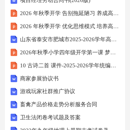
项目经理劳动合同书(2026版)
勃等人的诗句，其可贵之处在于妙语点化，华
2026 年秋季开学 告别拖延陋习 养成高效好习惯
美秀丽，声情并茂。杜丽娘的情绪变化及形象
特点由惊异、欢悦到无限惆怅。“本来”“似这般”
2026 年秋季开学 优化思维模式 培养高阶思辨素养
“都付与”这几个副词饱含着主人公无限惊讶、感
山东省泰安市肥城市2025-2026学年高一上学期期中生物试卷（含答案）
叹、惋惜，带有极强烈的感情色彩。想象中的
2026年秋季小学四年级开学第一课 梦想起航
美景，表达她对外部世界的无限向往。借主人
公惜春伤春的情感，表达了她冲破封建牢笼、
10 古诗二首 课件-2025-2026学年统编版语文一年级下册
反抗封建礼教的精神和愿望不能实现的愁闷心
商家参展协议书
情。（反叛精神或个性解放愿望）。文本鉴赏
游戏玩家社群推广协议
音韵美音韵美:①一韵到底，宛如一泓清泉流
畜禽产品价格走势分析服务合同
动，鸣响着泠冷的韵凋，给人以明快的美的享
受。②对偶、对照、用典手法的运用。对偶、
卫生法闭卷考试题及答案
对照，如“姹紫嫣红”对“断井颓垣”;“良辰美景”