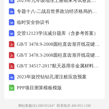
2023年九年级地理上册期末考试卷及答案【A4版】
对“赏心乐事”。这一组组对照，既有力地渲染了
专题十八-二战后世界政治经济格局的变化
情和景的矛盾，突出主人公的复杂奥妙心理;用
典，“赏心乐事”化用晋宋时期谢灵运：“天下良
临时安全协议书
辰、美景、赏心、乐事，四者难并”，“朝飞暮
交管12123学法减分题库（含参考答案）
卷”化用唐代王勃《滕王阁诗》中“画栋朝飞南浦
GB/T 3478.9-2008圆柱直齿渐开线花键(米制模数齿侧配合)第9部分：量棒
云，朱帘暮卷西山雨”句，指出杜丽娘黯然的心
GB/T 3478.3-2008圆柱直齿渐开线花键(米制模数齿侧配合)第3部分: 37.5°压力角尺寸表
情与艳丽春光间的不谐。而且这些手法的运用
使句式整齐华美，语言绮丽典雅，富于音乐
GB/T 34517-2017航天器用非金属材料真空出气评价方法
美。“皂罗袍”这段曲词历来广被吟咏，你认为美
2023年旋挖钻钻孔灌注桩应急预案
在何处?此曲描画了一幅姹紫嫣红、风景宜人的
PPP项目测算模板模版
春景图。雕梁画栋、飞阁流丹、碧瓦亭台，如
云霞一般灿烂绚丽。和煦的春风，带着蒙蒙细
网站客服QQ:2881952447 联系电话:
400-852-1180
雨，烟波浩渺的春水中浮动着画船。这幅图画