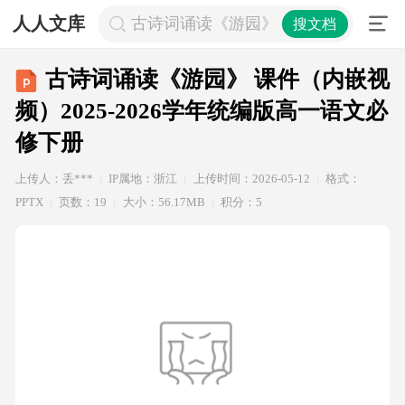
人人文库
古诗词诵读《游园》 课件（内嵌视频）2
搜文档
古诗词诵读《游园》 课件（内嵌视
频）2025-2026学年统编版高一语文必
修下册
上传人：丢***
IP属地：浙江
上传时间：2026-05-12
格式：
PPTX
页数：19
大小：56.17MB
积分：5