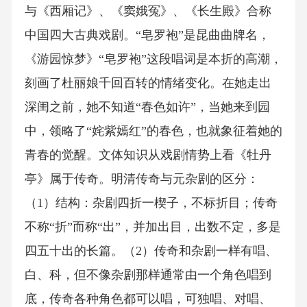
与《西厢记》、《窦娥冤》、《长生殿》合称
中国四大古典戏剧。“皂罗袍”是昆曲曲牌名，
《游园惊梦》“皂罗袍”这段唱词是本折的高潮，
刻画了杜丽娘千回百转的情绪变化。在她走出
深闺之前，她不知道“春色如许”，当她来到园
中，领略了“姹紫嫣红”的春色，也就象征着她的
青春的觉醒。文体知识从戏剧情势上看《牡丹
亭》属于传奇。明清传奇与元杂剧的区分：
（1）结构：杂剧四折一楔子，不标折目；传奇
不称“折”而称“出”，并加出目，出数不定，多是
四五十出的长篇。（2）传奇和杂剧一样有唱、
白、科，但不像杂剧那样通常由一个角色唱到
底，传奇各种角色都可以唱，可独唱、对唱、