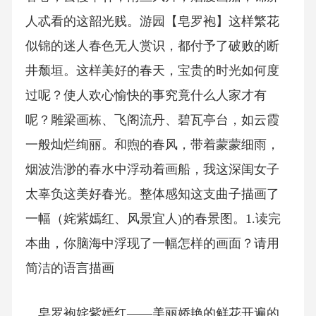
人忒看的这韶光贱。游园【皂罗袍】这样繁花
似锦的迷人春色无人赏识，都付予了破败的断
井颓垣。这样美好的春天，宝贵的时光如何度
过呢？使人欢心愉快的事究竟什么人家才有
呢？雕梁画栋、飞阁流丹、碧瓦亭台，如云霞
一般灿烂绚丽。和煦的春风，带着蒙蒙细雨，
烟波浩渺的春水中浮动着画船，我这深闺女子
太辜负这美好春光。整体感知这支曲子描画了
一幅（姹紫嫣红、风景宜人)的春景图。1.读完
本曲，你脑海中浮现了一幅怎样的画面？请用
简洁的语言描画
。皂罗袍姹紫嫣红——美丽娇艳的鲜花开遍的