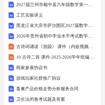
2027届兰州市榆中县六年级数学第一学期期末学业水平测试试题含解析
测心率、血压等生命体征，及时调整异常，保
工艺实验讲义
障患者安全。02实际监测配合案例与麻醉医生
密切配合，实时监测患者生命体征，术中及时
黑龙江省大庆市萨尔图区2027届数学六年级第一学期期末质量检测试题含解析
处理突发状况，保障患者安全。03体征调控的
2026年贵州省初中学业水平考试数学试卷试题（含答案详解）
原则方法术中生命体征需依患者情况及手术进
古诗词诵读《游园》 课件（内嵌视频）2025-2026学年统编版高一语文必修下册
展调控，如出血补容量、呼吸抑调整呼吸机参
数，以稳体征保手术顺利。器械传递核心要求
10 古诗二首 课件-2025-2026学年统编版语文一年级下册
器械传递是手术配合核心环节，需准确、及
商家参展协议书
时，同时要遵循无菌操作，避免手术感染风
游戏玩家社群推广协议
险。临床配合实践成效与外科医生密切配合，
畜禽产品价格走势分析服务合同
精准及时传递手术器械，可提升手术精确性、
缩时降风险。器械传递细节注意器械护士需提
卫生法闭卷考试题及答案