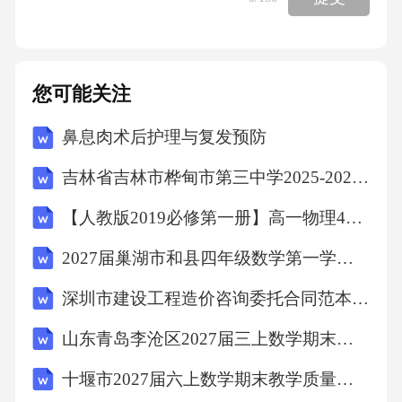
手术计划需确认术前手术团队需再次确认手术
计划，明确各成员职责任务，保障手术顺利进
您可能关注
行。手术团队核心作用手术团队合作是手术成
鼻息肉术后护理与复发预防
功关键，含多职责角色，需经选拔、培训、分
吉林省吉林市桦甸市第三中学2025-2026学年第二学期八年级期末英语试题（文字版含答案）
工以各展专长共完成手术团队准备分工实践参
与手术团队准备分工，依手术难度配护士任
【人教版2019必修第一册】高一物理4自由落体运动（教学设计）教案
务，开展模拟演练提协作效率团队准备细节要
2027届巢湖市和县四年级数学第一学期期末检测模拟试题含解析
求手术团队各成员需提前备岗：器械护士备妥
深圳市建设工程造价咨询委托合同范本(范本)
器械设备，麻醉医生熟麻醉方案、监生命体
征。2.4手术团队的准备与分工术中配合的关键
山东青岛李沧区2027届三上数学期末复习检测试题含解析
技巧与注意事项043.1生命体征的监测与调控01
十堰市2027届六上数学期末教学质量检测试题含解析
监测的重要性与内容术中需用监护设备实时监