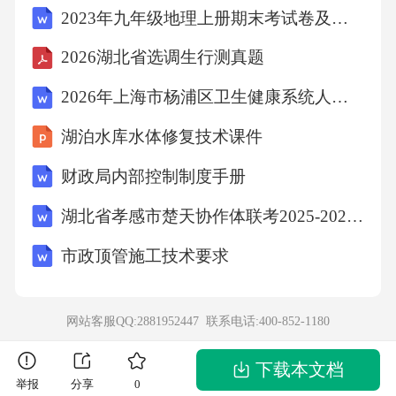
前备好器械，传递时严守无菌操作，还要随手
2023年九年级地理上册期末考试卷及答案【A4版】
术进展及时补充器械。3.2器械传递与操作配合
2026湖北省选调生行测真题
3.3无菌操作与感染控制
2026年上海市杨浦区卫生健康系统人员招聘笔试参考题库及答案解析
无菌操作的重要性无菌操作是手术配合、保障
湖泊水库水体修复技术课件
手术安全的关键，涵盖多方面内容，核心是降
财政局内部控制制度手册
低手术感染风险。
湖北省孝感市楚天协作体联考2025-2026学年高一上学期11月期中化学试题（含答案）
日常无菌操作执行严格执行无菌操作规范，提
市政顶管施工技术要求
前备妥无菌器械设备，定期开展培训强化团队
无菌观念，降低手术感染风险
网站客服QQ:2881952447 联系电话:
400-852-1180
无菌操作细节要求无菌操作需注意细节：严格
下载本文档
举报
分享
0
按规范消毒手术区域、处理手术器械，团队成