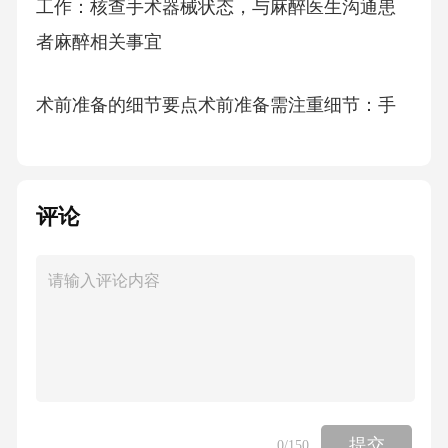
工作：核查手术器械状态，与麻醉医生沟通患
者麻醉相关事宜
术前准备的细节要点术前准备需注重细节：手
术区域严格按规范清洁消毒，备皮需规避术中
出血、感染风险。2.3手术计划的制定与确认
评论
手术计划制定核心手术计划是手术配合核心环
节，含多类内容，需全员参与制定，要结合多
因素保障方案合理可行。
参与制定提建议工作中参与手术计划制定，提
专业建议。曾在复杂心脏手术中提议用新器
械，获采纳且手术成功。
提交
0
/150