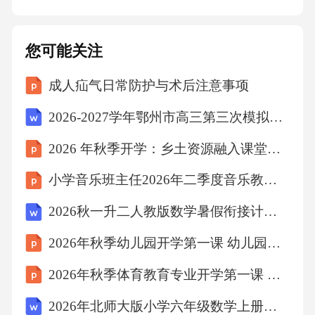
可维持72小时镇痛
您可能关注
早期活动指导-术后24小时在辅助下进行踝泵运
成人疝气日常防护与术后注意事项
动-术后48小时开始床旁踝关节主动活动（可负
重20%）3.2药物预防（第二道防线）：3.2.1抗
2026-2027学年鄂州市高三第三次模拟考试物理试卷（含答案解析）
凝药物选择低分子肝素（LMWH）-剂量：依诺
2026 年秋季开学：乡土资源融入课堂教学培训
肝素40mgqd或达肝素5000IUqd-优势：生物利用
小学音乐班主任2026年二季度音乐教学班级美育总结
度高，抗凝效果稳定维生素K拮抗剂（VKA）维
2026秋一升二人教版数学暑假衔接计算专项练习（含答案）
生素K拮抗剂（VKA）：华法林初始剂量3-5mg/
d，目标INR2.0-3.0，适用于肾功能正常、无出
2026年秋季幼儿园开学第一课 幼儿园里真有趣
血倾向患者新型口服抗凝药-剂量：利伐沙班10
2026年秋季体育教育专业开学第一课 学术规范与科研入门教学设计
mgqd或阿哌沙班20mgqd-优势：无需监测，依从
2026年北师大版小学六年级数学上册课时《分数的简便运算》教案
性更好3.2药物预防（第二道防线）：3.2.2给药