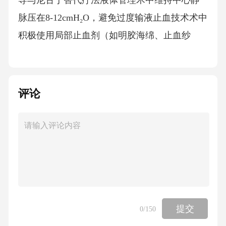
导与尼古丁替代疗法液体管理术中维持中心静
脉压在8-12cmH₂O，避免过度输液止血技术术中
积极使用局部止血剂（如明胶海绵、止血纱
布）微创操作尽可能采用小切口技术减少组织
损伤3.1基础预防措施（第一道防线）：3.1.2术
中保护措施3.1基础预防措施（第一道防线）：
评论
3.1.3术后早期干预
体位管理术后6小时内每2小时被动活动踝关节1
次（10-15°），用足托维持踝关节功能位，防过
度下垂
疼痛控制采用多模式镇痛方案（NSAIDs+对乙
提交
0
/150
酰氨基酚+阿片类药物），股神经/坐骨神经阻滞