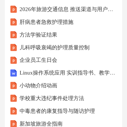
时机与疗程01启动时间：麻醉诱导后开始给
2026年旅游交通信息 推送渠道与用户偏好整合匹配
药，确保药物浓度在手术期间达到有效水平单
肝病患者急救护理措施
击此处添加项正文02疗程选择-短期预防：术后7
方法学验证结果
-10天（适用于低风险患者）-长期预防：术后3-
儿科呼吸衰竭的护理质量控制
6个月（适用于高风险患者）03特殊人群肾功能
不全患者需调整LMWH剂量，肝功能不全患者
企业员工生日会
需谨慎使用VKA类药物。3.3机械预防（第三道
Linux操作系统应用 实训指导书、教学大纲、课程标准
防线）：3.3.1下肢间歇充气加压装置（LIIFD）
小动物介绍动画
工作原理：通过气压袋周期性加压促进静脉回
学校重大违纪事件处理方法
流单击此处添加项正文
中毒患者的康复指导与随访护理
新加坡旅游全指南
使用规范-术后立即开始使用，每日8-12小时-压