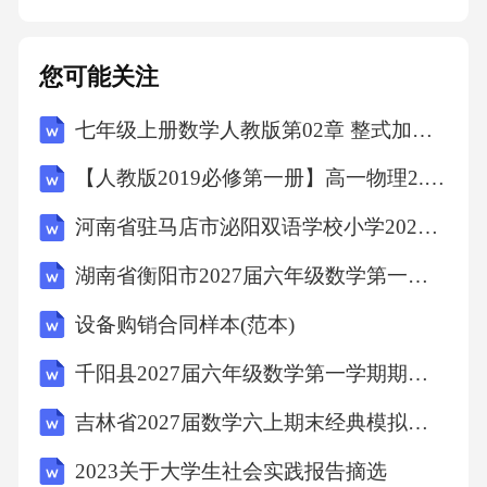
定避免信息泄露引发社会恐慌，维护学校和社
会稳定。05处理后续跟踪措施整改效果定期回
您可能关注
访机制及时调整措施针对回访中发现的问题，
七年级上册数学人教版第02章 整式加减测试卷（原卷版）
及时调整整改措施，以确保问题得到彻底解
决。03通过回访，对整改后的效果进行评估，
【人教版2019必修第一册】高一物理2.时间 位移（教学设计）教案
了解整改措施是否达到预期效果。02评估整改
河南省驻马店市泌阳双语学校小学2027届数学三上期末综合测试试题含解析
效果监督执行情况定期对涉及重大违纪事件的
湖南省衡阳市2027届六年级数学第一学期期末综合测试模拟试题含解析
学生、班级或部门进行回访，确保整改措施得
到有效执行。01学生心理疏导方案个性化心理
设备购销合同样本(范本)
疏导针对学生的不同情况，制定个性化的心理
千阳县2027届六年级数学第一学期期末监测模拟试题含解析
疏导方案，帮助学生缓解压力、调整心态。团
吉林省2027届数学六上期末经典模拟试题含解析
体心理辅导组织涉及重大违纪事件的学生参加
2023关于大学生社会实践报告摘选
团体心理辅导，增强学生的心理承受能力和适