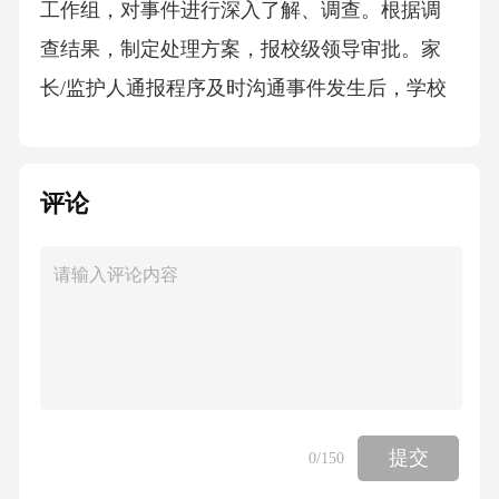
工作组，对事件进行深入了解、调查。根据调
查结果，制定处理方案，报校级领导审批。家
长/监护人通报程序及时沟通事件发生后，学校
应第一时间与家长取得联系，通报情况。01定
期反馈在处理过程中，学校需定期向家长反馈
评论
处理进展及结果。02听取意见尊重家长意见，
听取其对处理方案的建议和诉求。03给予支持
向家长提供必要支持，协助其应对相关困难和
问题。04社会信息公开控制原则1234依法公开
按照相关法律法规和规定，确定信息公开的内
容和范围。确保公开的信息准确无误，并尽快
向公众发布。准确及时适度控制根据事件情
提交
0
/150
况，合理控制信息公开的广度和深度。维护稳