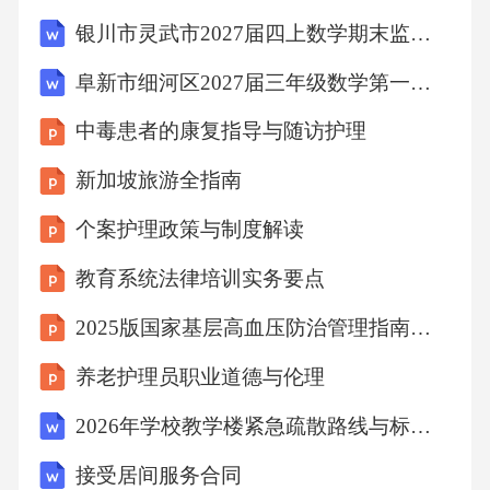
应能力。心理健康教育加强心理健康教育，提
银川市灵武市2027届四上数学期末监测试题含解析
高学生的心理素质和应对能力，预防重大违纪
阜新市细河区2027届三年级数学第一学期期末复习检测试题含解析
事件的发生。事件档案动态管理档案利用在需
中毒患者的康复指导与随访护理
要时，可以查阅相关档案，为处理类似事件提
供参考和借鉴。档案更新随着事件的发展和处
新加坡旅游全指南
理，及时更新档案内容，确保档案的完整性和
个案护理政策与制度解读
准确性。档案建立对每一起重大违纪事件建立
教育系统法律培训实务要点
详细的档案，记录事件的经过、处理结果及后
2025版国家基层高血压防治管理指南解读课件
续跟踪情况。06预防与教育策略违纪预防专项
方案加强学生纪律意识通过班会、讲座等形
养老护理员职业道德与伦理
式，向学生普及校规校纪和法律法规，增强学
2026年学校教学楼紧急疏散路线与标识设置
生的纪律意识。落实学生管理责任加强班级管
接受居间服务合同
理，明确班主任、辅导员等学生管理人员的责