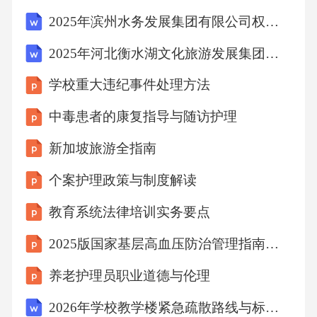
索未知的勇气。善良与同情心通过动画中展现
2025年滨州水务发展集团有限公司权属公司公开招聘国有企业工作人员（13人）笔试历年典型考点题库附带答案详解
的动物之间的友情、亲情等，培养孩子们的善
2025年河北衡水湖文化旅游发展集团有限公司岗位招聘15人笔试历年典型考点题库附带答案详解
良品质和同情心，让他们学会关爱他人、尊重
学校重大违纪事件处理方法
生命。制作流程06剧本创作阶段修订剧本对初
步完成的剧本进行反复修改和打磨，确保故事
中毒患者的康复指导与随访护理
情节合理、有趣。03根据主题和故事，编写详
新加坡旅游全指南
细的剧本，包括对话、动作、场景等。02编写
个案护理政策与制度解读
剧本确定主题和故事确定小动物介绍的主题和
教育系统法律培训实务要点
故事情节，包括主角小动物的选择、故事背景
等。01分镜绘制规范审核分镜对分镜进行审核
2025版国家基层高血压防治管理指南解读课件
和修改，确保与剧本内容一致，同时调整画面
养老护理员职业道德与伦理
构图和镜头运动。绘制分镜在草图的基础上，
2026年学校教学楼紧急疏散路线与标识设置
绘制详细的分镜，包括角色动作、表情、背景