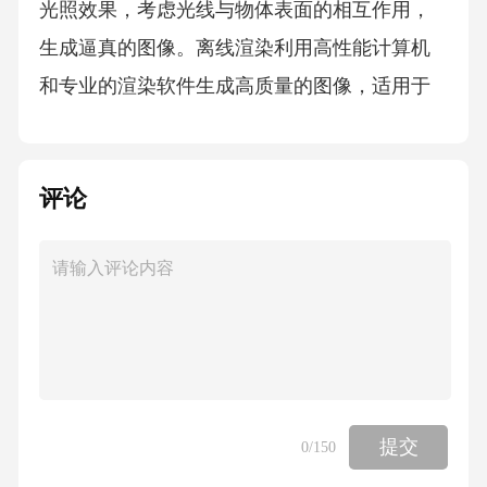
光照效果，考虑光线与物体表面的相互作用，
生成逼真的图像。离线渲染利用高性能计算机
和专业的渲染软件生成高质量的图像，适用于
电影和动画制作。教育意义05物种知识科普动
物分类与特征通过动画介绍，让孩子们了解不
评论
同动物的基本分类，如哺乳动物、鸟类、爬行
动物等，并了解它们各自的特点和生活习性。
生物链与生态平衡阐述动物在生物链中的作
用，以及它们如何维持生态平衡，引导孩子们
理解生态系统中各种生物的相互依存关系。动
物进化与适应介绍动物的进化过程和适应环境
的能力，激发孩子们对自然和生命的探索兴
提交
0
/150
趣。生态保护意识珍惜动物资源强调保护珍稀