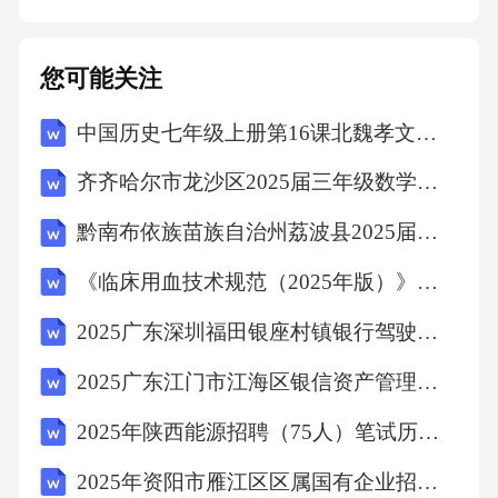
动物的重要性，让孩子们意识到人类活动对动
物生存的影响，并教育他们如何爱护动物、珍
您可能关注
惜动物资源。生态保护行为引导孩子们了解保
中国历史七年级上册第16课北魏孝文帝改革教学设计
护生态环境的重要性，并鼓励他们从日常小事
做起，如节约用水、减少污染等，为保护动物
齐齐哈尔市龙沙区2025届三年级数学下学期期末调研模拟试题含解析
栖息地贡献力量。环保意识启蒙通过动画中的
黔南布依族苗族自治州荔波县2025届数学四年级下学期期中联考试题（含解析）
故事情节，让孩子们认识到环境问题的严重
《临床用血技术规范（2025年版）》考核试题
性，并培养他们的环保意识和责任感。儿童情
感培养责任感与担当通过动画中的故事情节，
2025广东深圳福田银座村镇银行驾驶岗社会招聘笔试历年典型考题及考点剖析附带答案详解
引导孩子们认识到保护环境和动物是每个人的
2025广东江门市江海区银信资产管理有限公司招聘5人笔试历年常考点试题专练附带答案详解
责任，并鼓励他们勇于担当、积极行动。勇敢
2025年陕西能源招聘（75人）笔试历年典型考点题库附带答案详解
与冒险精神让孩子们在动画中跟随动物主角一
2025年资阳市雁江区区属国有企业招聘（8人）笔试历年典型考点题库附带答案详解
起经历冒险和挑战，培养他们的勇敢精神和探