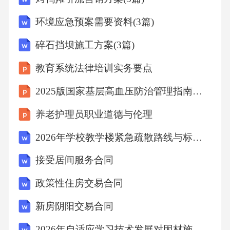
用，协调康复师做氧疗指导，联系社区护士定
环境应急预案需要资料(3篇)
期随访。护理实施成效体现经系列护理措施干
碎石挡坝施工方案(3篇)
预，慢性阻塞性肺疾病患者住院次数减少，生
教育系统法律培训实务要点
活质量得到明显提升。3.3服务实施与全程跟踪
3.4效果评估与持续改进
2025版国家基层高血压防治管理指南解读课件
养老护理员职业道德与伦理
评估核心指标设定涵盖临床指标（症状改善、
2026年学校教学楼紧急疏散路线与标识设置
并发症发生率）、功能指标（ADL能力、生活
质量评分）及满意度指标（患者及家属满意度
接受居间服务合同
调查）。
政策性住房交易合同
新房阴阳交易合同
评估结果应用方向用于反馈优化照护计划，借
助信息化工具分析服务效果以支撑政策制定，
2026年自适应学习技术发展对因材施教的影响