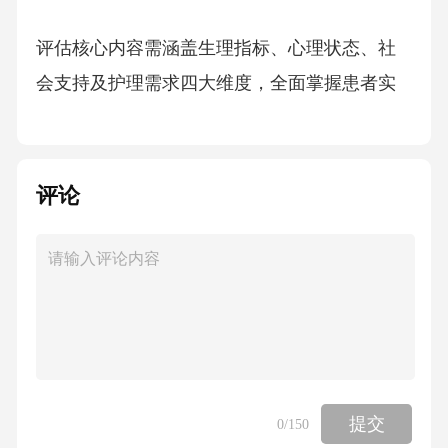
评估核心内容需涵盖生理指标、心理状态、社
会支持及护理需求四大维度，全面掌握患者实
际情况。
评估实践案例术后老年患者因焦虑致睡眠障
评论
碍，经精准评估后开展心理疏导并调整访护计
划，促患者康复。
评估重要意义精准评估是个案护理的首要步
骤，也是保障护理方案适配、助力护理成功的
关键所在。3.2个性化照护计划的制定照护计划
应基于评估结果，结合患者目标，制定可量化
提交
0
/150