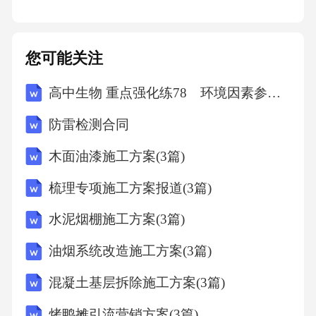
的短期及长期目标。例如
短期目标如控制血糖波动、改善睡眠质量、预
您可能关注
防跌倒等。
高中生物 重点强化练78 环境因素参与调节植物的生命活动
长期目标如提高活动能力、回归社会、减少并
防雷检测合同
发症等。
木面油漆施工方案(3篇)
梳理专项施工方案报道(3篇)
跨学科协作整合不同专业建议形成协同照护方
案，制定时需注重患者参与、动态调整、资源
水泥烟棚施工方案(3篇)
匹配。个案护理核心要求核心在于“全程跟踪”，
油烟系统改造施工方案(3篇)
通过定期随访、健康教育、并发症预防、服务
混凝土基层拆除施工方案(3篇)
协调确保照护计划落地。COPD患者护理实践针
对慢性阻塞性肺疾病患者，指导吸入药物使
烤鸭摊引流营销方案(3篇)