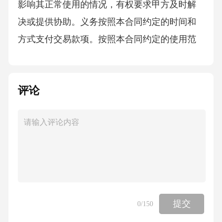
影响其正常使用的情况，有权要求甲方及时解
决或提供协助。义务按照本合同约定的时间和
方式支付交易款项。按照本合同约定的使用范
围、方式及要求使用该形象版权，不得超出约
定范围使用，不得将形象版权转让、许可给任
评论
何第三方，除非事先获得甲方书面同意。如乙
方违反本合同约定使用形象版权，应承担违约
责任，向甲方支付违约金人民币[X]元（大写：
[大写违约金金额]），并赔偿甲方因此遭受的全
部损失（依据《中华人民共和国民法典》第577
条【违约责任】）。在使用该形象版权过程
中，应采取合理措施保护形象版权的安全，防
提交
0
/150
止形象被盗用、泄露或遭受其他侵权行为。如