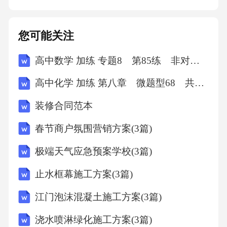
因乙方原因导致形象版权遭受侵权，乙方应承
担全部责任，并采取措施消除侵权影响，赔偿
您可能关注
甲方因此遭受的损失（依据《中华人民共和国
高中数学 加练 专题8 第85练 非对称韦达定理
民法典》第577条【违约责任】）。在本合同期
满或提前终止后，乙方应立即停止使用该形象
高中化学 加练 第八章 微题型68 共价键极性 分子极性 氢键对物质性质的影响
版权，并按照甲方要求返还所有与形象版权相
装修合同范本
关的资料及文件。如乙方未按时返还或造成资
春节商户氛围营销方案(3篇)
料丢失、损坏等情况，乙方应承担相应的赔偿
责任。五、知识产权归属与保护1.知识产权归属
极端天气应急预案学校(3篇)
本合同所涉及的形象版权在交易完成后，归乙
止水框幕施工方案(3篇)
方所有。甲方应确保其不再对该形象版权主张
江门泡沫混凝土施工方案(3篇)
任何权利。乙方因使用该形象版权所产生的新
浇水喷淋绿化施工方案(3篇)
的知识产权，如基于该形象创作的新作品、商