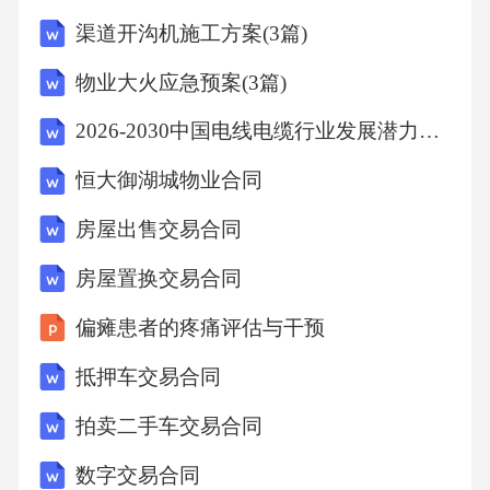
标等，归乙方所有。但乙方应确保在创作及使
渠道开沟机施工方案(3篇)
用过程中不侵犯甲方及第三方的合法权益。2.知
物业大火应急预案(3篇)
识产权保护双方应各自采取合理措施保护对方
2026-2030中国电线电缆行业发展潜力及投资策略研究报告
的知识产权及商业秘密。未经对方书面同意，
任何一方不得向第三方披露在本合同履行过程
恒大御湖城物业合同
中知悉的对方商业秘密、技术秘密或其他敏感
房屋出售交易合同
信息。如发现任何第三方侵犯本合同所涉及的
房屋置换交易合同
形象版权或双方的其他知识产权，双方应相互
偏瘫患者的疼痛评估与干预
配合，共同采取措施维护自身权益。因维权所
产生的费用，由侵权方承担；如双方共同维
抵押车交易合同
权，费用由双方根据实际情况协商分担。六、
拍卖二手车交易合同
保密条款1.双方应对在本合同签订及履行过程中
数字交易合同
知悉的对方商业秘密、技术秘密、交易信息等