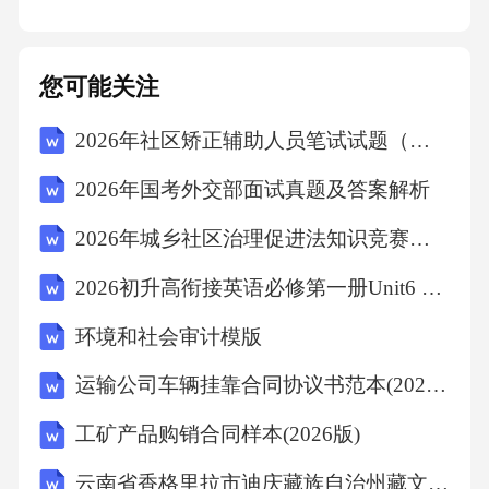
策制定的科学性、有效性，为我国社会发展和
政策制定提供有力支持。第二部分政策制定背
您可能关注
景
2026年社区矫正辅助人员笔试试题（含答案）
政策制定背景
2026年国考外交部面试真题及答案解析
2026年城乡社区治理促进法知识竞赛试卷（附答案）
一、全球社会网络发展现状
2026初升高衔接英语必修第一册Unit6 语法+写作预习讲义(外研版)
随着互联网技术的飞速发展，社会网络（Social
环境和社会审计模版
Network）逐渐成为人们日常生活的重要组成部
运输公司车辆挂靠合同协议书范本(2026版)
分。根据《2023年中国互联网发展统计报
告》，截至2022年底，我国互联网用户规模已
工矿产品购销合同样本(2026版)
达10.67亿，其中，社交媒体、即时通讯等社交
云南省香格里拉市迪庆藏族自治州藏文中学2025-2026学年高一上学期11月期中英语试题（含答案）