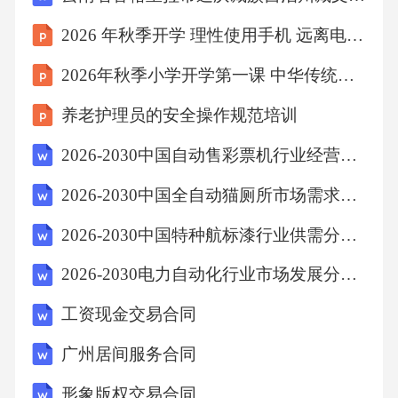
网络应用活跃用户数超过9亿。在全球范围内，
2026 年秋季开学 理性使用手机 远离电子产品沉迷
社交网络的普及率也越来越高，已成为人们获
2026年秋季小学开学第一课 中华传统文化教育
取信息、交流互动、分享生活的重要平台。
养老护理员的安全操作规范培训
二、政策制定面临的挑战
2026-2030中国自动售彩票机行业经营风险及投融资战略规划分析报告
1.政策制定信息不对称
2026-2030中国全自动猫厕所市场需求现状及未来投资方向营销研究报告
2026-2030中国特种航标漆行业供需分析及发展前景研究报告
在传统政策制定过程中，信息获取与传播受
2026-2030电力自动化行业市场发展分析及发展前景与投资机会研究报告
限，政策制定者与公众之间信息不对称现象较
为普遍。这导致政策制定缺乏公众的广泛参
工资现金交易合同
与，难以充分反映社会各界的需求和意愿。随
广州居间服务合同
着社交网络的兴起，这一问题愈发突出。
形象版权交易合同