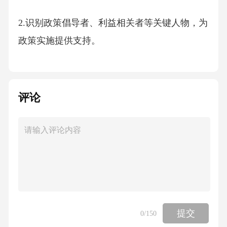
2.识别政策倡导者、利益相关者等关键人物，为
政策实施提供支持。
3.分析政策实施过程中的社会网络结构变化，评
估政策效果。
评论
4.识别环保政策传播的关键节点，制定针对性的
传播策略。
5.发现社会问题的新视角，推动政策创新。
总之，社会网络分析在政策制定中具有重要作
提交
0
/150
用。通过运用社会网络分析方法，可以提高政