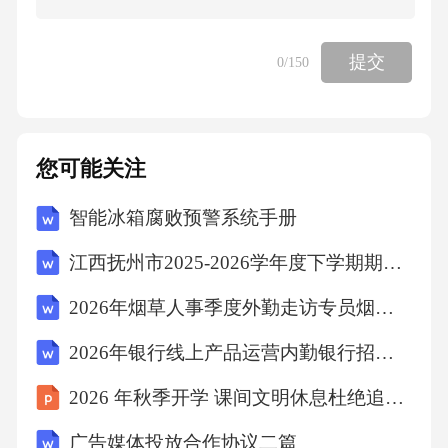
D、西藏是我国陆地邻国最多的省(自治区)
提交
0
/150
【答案】：D新疆是我国面积最大、国境线最
长、交界邻国最多的省(自治区)。故选D。
您可能关注
考点：地理常识6、马铃薯、草莓、芝麻和菜花
智能冰箱腐败预警系统手册
等常见的农产品所对应的植物器官依次是（）
江西抚州市2025-2026学年度下学期期末质量检测试卷五年级语文（文字版含答案）
A、根——种子——果实——茎
2026年烟草人事季度外勤走访专员烟草公司招聘考试笔试试题（含答案）
2026年银行线上产品运营内勤银行招聘考试笔试试题（含答案）
B、茎——种子——种子——花
2026 年秋季开学 课间文明休息杜绝追逐打闹
C、根——花——果实——叶
广告媒体投放合作协议二篇