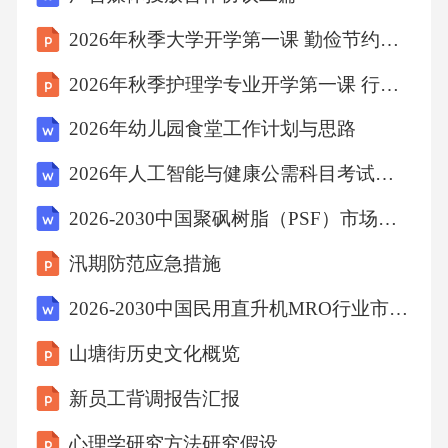
2026年秋季大学开学第一课 勤俭节约传统美德课件
D、茎——果实——种子——花
2026年秋季护理学专业开学第一课 行业前沿与趋势洞察
【答案】：D马铃薯的食用部分是地下块茎;草
2026年幼儿园食堂工作计划与思路
莓的食用部分是果实;芝麻的食用部分是种子;菜
2026年人工智能与健康公需科目考试题题库及参考答案
花的食用部分是花球。故选D。
2026-2030中国聚砜树脂（PSF）市场供需现状与经营效益分析报告
考点：生物常识7、宋代名人范仲淹的《岳阳楼
汛期防范应急措施
记》中，脍炙人口的一句是（）
2026-2030中国民用直升机MRO行业市场发展趋势与前景展望战略分析研究报告
A、落霞与孤鹜齐飞，秋水共长天一色
山塘街历史文化概览
新员工背调报告汇报
B、世事洞明皆学问，人情练达即文章
心理学研究方法研究假设