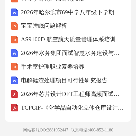
C、匹夫而为百世师，一言而为天下法
2026年哈尔滨市69中学八年级下学期期中语文试题及答案0508
D、先天下之忧而忧，后天下之乐而乐
宝宝睡眠问题解析
AS9100D 航空航天质量管理体系培训课件
【答案】：DA项，出自《滕王阁序》，作者是
2026年水务集团面试智慧水务建设与信息化系统应用题
王勃，A项错误;B项，出自《红楼梦》，作者是
曹雪芹，B项错误;C项，出自《潮州韩文公庙
手术室护理职业素养培养
碑》，作者是苏轼，C项错误;D项，出自《岳阳
电解锰渣处理项目可行性研究报告
楼记》，作者是范仲淹，D项正确。故选D。
2026年芯片设计DFT工程师高频面试题包含详细解答
考点：人文常识8、“你无法改变天气，却可以
TCPCIF-《化学品自动化立体仓库设计规范》
改变心情;你无法控制别人，但能够掌握自己。”
这句话告诉我们的道理是（）
网站客服QQ:2881952447 联系电话:
400-852-1180