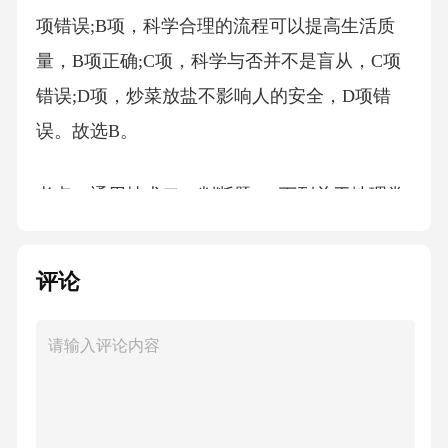
项错误;B项，科学合理的流程可以提高生活质
量，B项正确;C项，科学与否并不是盲从，C项
错误;D项，炒菜放盐不影响人的安全，D项错
误。故选B。
考点：通用技术二、判断题5、下列关于地理常
识的表述，不正确的是（）
评论
A、苏伊士运河沟通了地中海与红海
B、格陵兰岛是世界上最大的岛屿，位于北美洲
C、地球仪上纬线圈的纬度越小，长度越长