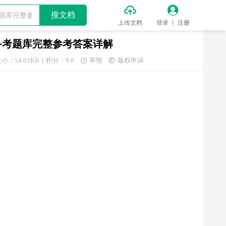


搜文档
上传文档
登录
注册
备考题库完整参考答案详解
小：54.05KB
积分：9.6
举报
版权申诉

