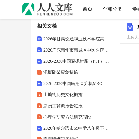
首页
全部分类
免
相关文档
上传人：
2026年甘肃交通职业技术学院高层次人才引进补充备考题库含答案详解（完整版）
2026广东惠州市惠城区中医医院第二批编外人员招聘7人备考题库及答案详解1套
2026-2030中国聚砜树脂（PSF）市场供需现状与经营效益分析报告
汛期防范应急措施
2026-2030中国民用直升机MRO行业市场发展趋势与前景展望战略分析研究报告
山塘街历史文化概览
新员工背调报告汇报
心理学研究方法研究假设
2026年哈尔滨市69中学八年级下学期期中语文试题及答案0508