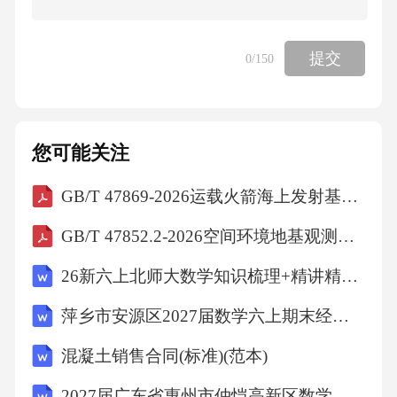
【答案】：C
提交
0
/150
解析：化学变化伴随着新物质的生成。石块被
雕成石狮、海水蒸发得到食盐和自行车轮胎受
热爆炸的过程中都没有新物质生成，属于物理
您可能关注
变化。铁生锈的过程中有新物质生成，属于化
学变化。故选C。
GB/T 47869-2026运载火箭海上发射基础设施核心元数据要求
GB/T 47852.2-2026空间环境地基观测数据第2部分：文件格式
考点
26新六上北师大数学知识梳理+精讲精练+同步练习
化学常识6、当报告人正在作报告时，学生应
萍乡市安源区2027届数学六上期末经典试题含解析
（）
混凝土销售合同(标准)(范本)
A、交头接耳
2027届广东省惠州市仲恺高新区数学四上期末考试试题含解析