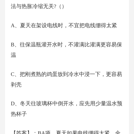
法与热胀冷缩无关?（）
A、夏天在架设电线时，不宜把电线绷得太紧
B、往保温瓶灌开水时，不灌满比灌满更容易保
温
C、把刚煮熟的鸡蛋放到冷水中浸一下，更容易
剥壳
D、冬天往玻璃杯中倒开水，应先用少量温水预
热杯子
【答案】：BA项，夏天如果电线绷得太紧，金