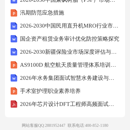
汛期防范应急措施
B、21
2026-2030中国民用直升机MRO行业市场发展趋势与前景展望战略分析研究报告
C、25
国企资产租赁业务审计优化防控策略探究
2026-2030新疆保险业市场深度评估与前景研究研究报告
D、31
AS9100D 航空航天质量管理体系培训课件
【答案】：D
2026年水务集团面试智慧水务建设与信息化系统应用题
解析由题得，第n项的值为2n-1-1，则第6项的值
手术室护理职业素养培养
为25-1=31。故选D。
2026年芯片设计DFT工程师高频面试题包含详细解答
考点判断推理8、柳絮:杨花（）
网站客服QQ:2881952447 联系电话:
400-852-1180