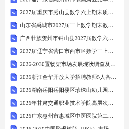
2027届重庆市秀山县数学六上期末质量跟踪监视模拟试题含解析
B、窃窃私语
山东省禹城市2027届三上数学期末教学质量检测模拟试题含解析
C、东张西望
广西壮族贺州市钟山县2027届数学六上期末综合测试试题含解析
2027届辽宁省营口市西市区数学三上期末检测试题含解析
D、端坐静听
2026-2030置物架市场发展现状调查及供需格局分析预测报告
【答案】：D
2026浙江金华开放大学招聘教师5人备考题库附答案详解（研优卷）
解析AB.C项是不文明行为。故选D。
2026湖南岳阳岳阳楼区珍珠山幼儿园秋季教师招聘备考题库完整参考答案详解
2026年甘肃交通职业技术学院高层次人才引进补充备考题库含答案详解（完整版）
考点心理素质与社7、0，1，3，7，15，（）
2026广东惠州市惠城区中医医院第二批编外人员招聘7人备考题库及答案详解1套
A、20
2026-2030中国聚砜树脂（PSF）市场供需现状与经营效益分析报告