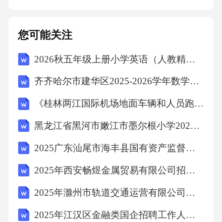
件开发需求说明书,2.金融施工软件验收标准1.双
方对本合同内容以及项目实施过程中涉及的商
您可能关注
业秘密、技术秘密、客户信息等保密信息负有
2026秋五年级上册小学英语（人教精通版三起）教学计划含教学进度表
保密义务。2.未经对方同意，任何一方不得向任
何第三方外泄或使用保密信息。3.本保密条款自
齐齐哈尔市建华区2025-2026学年数学三年级第二学期期中复习检测试题（含解析）
合同签订之日起生效，至合同终止后三年止。
《桂林两江国际机场地面车辆和人员跑道侵入防范方案》修订内容考试测试卷及答案
十六、知识产权1.乙方承诺所提供的软件和服务
黑龙江省黑河市嫩江市墨尔根小学2025届数学三年级下学期期末预测试题（含答案解析）
不侵犯任何第三方的知识产权。2.甲方对所提供
的软件和服务拥有知识产权，乙方在合同有效
2025广东汕尾市海丰县国有资产监督管理局招聘12名县属国有企业工作人员拟聘用人员（第一批）笔试历年典型考点题库附带答案详解
期内不得侵犯甲方知识产权。3.乙方在合同有效
2025年西安畅煜金属贸易有限公司招聘笔试历年常考点试题专练附带答案详解
期内对软件进行升级、维护等行为，不得侵犯
2025年滁州市轨道交通运营有限公司公开招募青年就业见习人员16名笔试历年备考题库附带答案详解
甲方知识产权。十七、违约责任1.任何一方违反
2025年江汉区金融类国企招聘工作人员1人笔试历年难易错考点试卷带答案解析
本合同约定，应承担相应的违约责任，包括但