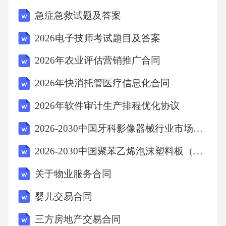
不限于支付违约金、赔偿损失等。2.甲方未按时
急症急救试题及答案
支付款项，应向乙方支付逾期付款违约金，违
2026电子技师考试题目及答案
约金按逾期付款金额的千分之五每日计算。3.乙
2026年农业评估营销推广合同
方未按时完成软件开发，应向甲方支付违约
金，违约金按合同约定软件开发总金额的千分
2026年快消托管医疗信息化合同
之五每日计算。十八、争议解决十九、合同解
2026年软件审计生产排程优化协议
除,1.发生以下情形之一，任何一方有权解除本
2026-2030中国牙科影像器械行业市场发展现状及发展趋势与投资前景研究报告
合同：,a.另一方严重违约，经催告后仍未履
2026-2030中国聚苯乙烯泡沫塑料板（XPS）行业发展状况及投资前景趋势报告
行；b.另一方破产、解散、被吊销营业执照等；
c.发生不可抗力，致使合同无法履行。2.合同解
关于物业服务合同
除后，双方应按照合同约定办理相关事宜，包
婴儿交易合同
括但不限于支付已发生的费用、返还预付款
三方房地产交易合同
等。二十、通知1.本合同项下的通知，应以书面