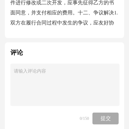
件进行修改或二次开发，应事先征得乙方的书
面同意，并支付相应的费用。十二、争议解决1.
双方在履行合同过程中发生的争议，应友好协
商解决；协商不成的，任何一方均可向合同签
订地人民法院提起诉讼。2.诉讼过程中，双方应
评论
继续履行合同，除非法院判决合同无效或解
除。十三、合同生效与修改1.本合同自双方签字
盖章之日起生效。2.本合同如有未尽事宜，可由
双方协商一致后签订补充协议，补充协议与本
合同具有同等法律效力。十四、其他1.本合同一
式两份，甲乙双方各执一份，具有同等法律效
力。2.本合同未尽事宜，可参照《中华人民共和
提交
0
/150
国合同法》等相关法律法规执行。1.金融施工软