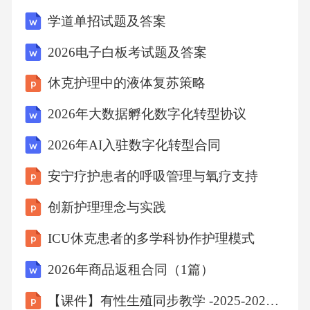
十九、其他1.本合同未尽事宜，由双方另行协商
学道单招试题及答案
解决。2.本合同自签订之日起，如遇国家法律法
2026电子白板考试题及答案
规、政策调整，双方应予以遵守，并按调整后
休克护理中的液体复苏策略
的规定履行本合同。附件,1.法律配送教育服务
内容详细说明：a.服务对象：全国范围内律师事
2026年大数据孵化数字化转型协议
务所、企业法务部门、法律专业人士等；,b.服
2026年AI入驻数字化转型合同
务形式：线上课程、线下培训、案例分析、法
安宁疗护患者的呼吸管理与氧疗支持
律咨询等；c.服务周期：每月至少提供2次线上
创新护理理念与实践
课程，每年至少举办2次线下培训；d.服务成
果：提升参与者的法律素养，提高法律实务操
ICU休克患者的多学科协作护理模式
作能力。2.服务费用支付方式及时间安排：,a.乙
2026年商品返租合同（1篇）
方应在每月25日前向甲方提交下月服务费用清
【课件】有性生殖同步教学 -2025-2026学年人教版生物八年级下册
单；b.甲方应在收到费用清单后5个工作日内支