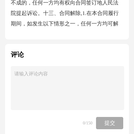
不成的，任何一方均有权向合同签订地人民法
院提起诉讼。十三、合同解除,1.在本合同履行
期间，如发生以下情形之一，任何一方均可解
除合同：a.一方严重违约，经另一方书面通知
后，违约方在合理期限内仍未改正；b.因不可抗
评论
力导致合同无法履行或履行困难的，经双方协
商一致；c.合同约定的其他解除条件成就。十
四、合同终止1.本合同期限自2026年4月20日起
至2028年4月20日止。合同期满后，如双方无异
议，可续签合同。十五、附件1.本合同附件包括
但不限于以下内容：a.法律配送教育服务内容详
细说明；b.服务费用支付方式及时间安排；c.双
提交
0
/150
方联系方式。十六、知识产权1.乙方在提供服务