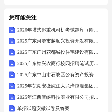
过程中，如需使用甲方提供的任何知识产权，
包括但不限于商标、专利、著作权等，应事先
您可能关注
取得甲方的书面许可。未经许可，乙方不得擅
2026年塔式起重机司机考试题库（附答案）
自使用、转让或以其他方式侵犯甲方的知识产
权。2.乙方在使用甲方知识产权时，应遵守相关
2025广东河源市越顺兴投资开发有限公司招聘笔试及安排笔试历年难易错考点试卷带答案解析
法律法规，并在使用过程中注明知识产权的来
2025广东广州花都城投住宅建设有限公司招聘广州花都城市环保投资有限公司项目用工人员综合总及背景调查环节人员笔试历年典型考点题库附带答案详解
源和甲方公司的名称。十七、保密条款1.双方对
2025广东始兴农商行校园招聘笔试历年典型考题及考点剖析附带答案详解
本合同内容以及合同履行过程中所知悉的对方
商业秘密负有保密义务，未经对方同意，不得
2025广东中山市石岐区公有资产投资有限公司高管招聘综合与人员笔试历年备考题库附带答案详解
向任何第三方外泄。2.保密期限自合同签订之日
2025年芜湖安徽皖江大龙湾控股集团有限公司公开招聘13人笔试历年难易错考点试卷带答案解析
起至合同终止后三年止。十八、合同生效1.本合
2025年江西智峡科技实业有限公司招聘2人笔试历年难易错考点试卷带答案解析
同自双方签字盖章之日起生效。2.本合同一式两
单招试题安徽试卷及答案
份，甲乙双方各执一份，具有同等法律效力。