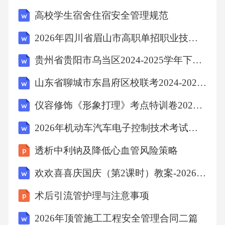
致的直接经济损失等。5.如一方擅自变更或解除
高校学生宿舍住宿安全管理规范
本合同，应向对方支付违约金人民币元，并赔
2026年四川省眉山市高职单招职业技能考试模拟试卷含答案详解（培优）
偿对方因此遭受的全部损失。七、合同变更与
贵州省贵阳市乌当区2024-2025学年下学期七年级期末英语卷（含答案）
解除1.经双方协商一致，可以书面形式变更或解
除本合同。2.若因不可抗力或政府行为等不可预
山东省聊城市东昌府区校联考2024-2025学年七年级上学期语文期末试卷（含答案）
见、不可避免的原因导致本合同无法履行或部
仪容修饰《形象打理》考点特训卷2025年
分无法履行，双方互不承担违约责任，但应及
2026年机动车汽车电子控制技术考试题库
时通知对方，并提供相关证明文件。双方应根
透析中利钠及降低心血管风险策略
据不可抗力或政府行为对合同履行的影响程
度，协商决定是否变更或解除本合同。3.若一方
欢欢喜喜庆国庆（第2课时）教案-2026-2027学年道德与法治二年级上册统编版
出现严重违约行为，另一方有权解除本合同，
术后引流管护理与注意事项
并要求违约方承担违约责任。八、争议解决本
2026年顶管施工工程安全管理合同二篇
合同在履行过程中如发生争议，双方应首先友