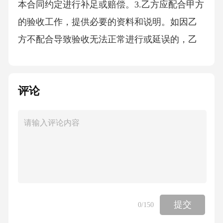
本合同约定进行补足或赔偿。3.乙方应配合甲方
的验收工作，提供必要的资料和说明。如因乙
方不配合导致验收无法正常进行或延误的，乙
方应承担相应的责任。六、违约责任1.若甲方未
按照本合同约定按时支付服务费用，每逾期一
评论
天，应按照未支付金额的%向乙方支付违约金。
逾期超过天的，乙方有权暂停服务，并要求甲
方支付已完成服务对应的费用及违约金。如因
甲方逾期支付导致乙方遭受其他损失的，甲方
还应承担赔偿责任。2.若乙方未按照本合同约定
的服务内容、要求或期限完成装卸转运工作，
每逾期一天，应按照服务费用总额的%向甲方支
提交
0
/150
付违约金。如因乙方原因给甲方造成损失的，