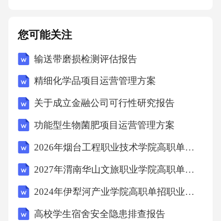
乙方应承担全部赔偿责任。赔偿范围包括但不
限于甲方的直接损失、间接损失以及因违约行
您可能关注
为导致甲方需向第三方承担的赔偿责任等。3.若
输送带磨损检测评估报告
乙方在服务过程中违反安全规定或操作规程，
导致发生安全事故或环境污染事件，乙方应承
精细化学品项目运营管理方案
担全部法律责任和经济赔偿责任。如因乙方原
关于成立金融公司可行性研究报告
因给甲方造成不良影响或声誉损失的，乙方还
功能型生物菌肥项目运营管理方案
应采取措施消除影响，并向甲方支付相应的声
誉损害赔偿金。4.若一方违反本合同约定的保密
2026年烟台工程职业技术学院高职单招职业技能考试题库及完整答案详解【名校卷】
义务，应向对方支付违约金人民币元。如因违
2027年渭南华山文旅职业学院高职单招职业技能考试题库含答案详解【预热题】
约行为给对方造成损失的，违约方还应承担赔
2024年伊犁河产业学院高职单招职业技能考试题库（原创题）附答案详解
偿责任。损失赔偿范围包括但不限于对方因调
高校学生宿舍安全隐患排查报告
查违约行为而支付的合理费用、因信息泄露导