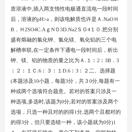
质溶液中,插入两支惰性电极通直流电一段时间
后，溶液的pH>a，则该电解质也许是Ａ.NaOＨ
B．Ｈ2SO4C.AｇNＯ3D.Na2ＳＯ4１０.把分别
盛有熔融的氯化钾、氯化镁、氧化铝的三个电
解槽串联,在一定条件下通电一段时间后，析出
钾、镁、铝的物质的量之比为Ａ.１︰2︰3B．3
︰２︰１Ｃ.6︰３︰１D.6︰3︰２二、选择题
(本题涉及10小题，每题3分，共３0分,每题有一
种或两个选项符合题意。若对的答案只涉及一
种选项,多选时,该题为0分;若对的答案涉及两个
选项，只选一种且对的的得1分,选两个且都对的
的得3分，但只要选错一种，该小题就为0分)1