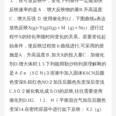
１．在可逆反映中，变化下列条件一定能加快
反映速率的是Ａ．增大反映物的量B.升高温度
C．增大压强 Ｄ.使用催化剂12．下图曲线a表达
放热反映X(g)+Y(g)Z(g)＋M（g)＋N(s）进行过
程中X的转化率随时间变化的关系。若要变化起
始条件，使反映过程按ｂ曲线进行,可采用的措
施是A．升高温度Ｂ.加大X的投入量C．加催化
剂D.增大体积１3.下列能用勒沙特列原理解释的
是Ａ.Fｅ（SＣＮ)３溶液中加入固体KSCN后颜
色变深B.棕红色NO２加压后颜色先变深后变浅
C.SＯ２催化氧化成ＳO3的反映,往往需要使用
催化剂D.H2、Ｉ2、ＨＩ平衡混合气加压后颜色
变深14.在密闭容器中进行如下反映：Ｘ2（g）