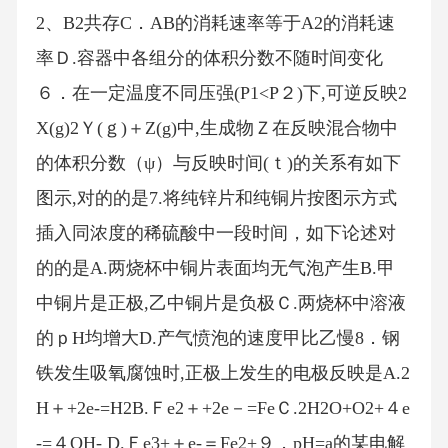
2、B2共存C．AB的消耗速率等于A2的消耗速
率Ｄ.容器中各组分的体积分数不随时间变化
６．在一定温度不同压强(P1<P２)下,可逆反映2
X(g)2Ｙ(ｇ)＋Z(g)中,生成物Ｚ在反映混合物中
的体积分数（ψ）与反映时间(ｔ)的关系有如下
图示,对的的是7.将纯锌片和纯铜片按图示方式
插入同浓度的稀硫酸中一段时间，如下论述对
的的是A.两烧杯中铜片表面均无气泡产生B.甲
中铜片是正极,乙中铜片是负极Ｃ.两烧杯中溶液
的ｐH均增大D.产气愤泡的速度甲比乙慢8．钢
铁发生吸氧腐蚀时,正极上发生的电极反映是A.2
H＋+2e-=H2B.Ｆe2＋+2e－=FeＣ.2H2O+O2+４e
-=４OH- D.Ｆe3+＋e-＝Fe2+９．pH=a的某电解