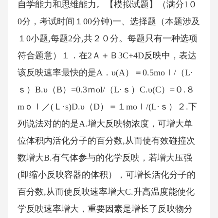
自学能力和思维能力。【模拟试题】（满分1０
0分，考试时间１00分钟)一、选择题（本题涉及
１0小题,每题2分,共２０分。每题只有一种选项
符合题意）１．在2Ａ＋Ｂ3C+4D反映中，表达
该反映速率最快的是A．υ(A）＝0.5moｌ/（L·
ｓ）B.υ（B）=0.3ｍol/（L·ｓ）C.υ(C）=０.８
mｏｌ／(Ｌ·s)D.υ（D）＝１moｌ/(L·ｓ）２.下
列说法对的的是A.增大反映物浓度，可增大单
位体积内活化分子的百分数,从而使有效碰撞次
数增大B.有气体参与的化学反映，若增大压强
(即缩小反映容器的体积），可增长活化分子的
百分数,从而使反映速率增大C.升高温度能使化
学反映速率增大，重要因素是增长了反映物分