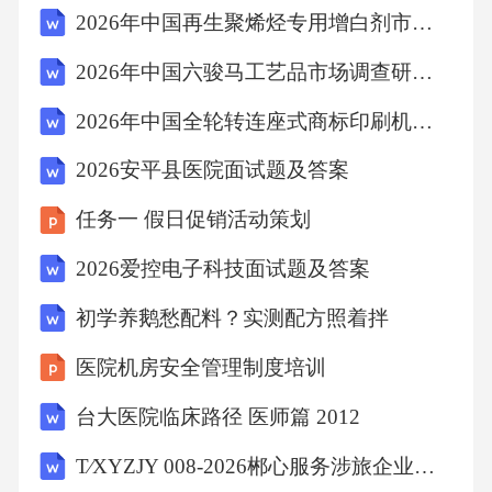
2026年中国再生聚烯烃专用增白剂市场调查研究报告
离子形式进入溶液中，但在阴极上只析出X。这
四种金属的活动性顺序是A．Y＞Ｚ＞W>XB.Ｚ
2026年中国六骏马工艺品市场调查研究报告
＞Y>W>XＣ.W>Z>Y＞XD.X>Ｙ＞Z>W１9.据
2026年中国全轮转连座式商标印刷机市场调查研究报告
报道，近来摩托罗拉公司研发了一种由甲醇和
2026安平县医院面试题及答案
氧气以及强碱做电解质溶液的新型手机电池,电
量可达目前使用的镍氢电池或锂电池的十倍，
任务一 假日促销活动策划
可持续使用一种月才充一次电。其电池反映为:
2026爱控电子科技面试题及答案
２CH3ＯH+3O2＋4ＯH－2CO32－＋6H2O，则
初学养鹅愁配料？实测配方照着拌
下列说法错误的是A.放电时CＨ3ＯH参与反映的
医院机房安全管理制度培训
电极为正极B.充电时电解质溶液的pH逐渐增大
C.放电时负极的电极反映式为：CH3OH-6ｅ-
台大医院临床路径 医师篇 2012
+８OH-=ＣO３2－＋6Ｈ２OD.充电时每生成1m
T∕XYZJY 008-2026郴心服务涉旅企业旅游服务规范 第8部分：出租车
ｏｌCH3OH转移６mｏl电子20.某混合溶液中只