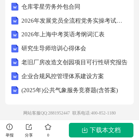
仓库零星劳务外包合同
具有两种溶质NaCl和Ｈ2SO4,且n（NaCl)︰n（H
2SO4）＝3︰１。若以石墨电极电解该溶液,下
2026年发展党员全流程党务实操考试试题（附答案）
列推断中不对的的是A.阴极产物为H2B．阳极先
2026年上海中考英语考纲词汇表
析出Cl2，后析出O2C．电解液的pH不断增大，
研究生导师培训心得体会
最后不小于7D.整个电解的过程实质是电解水
老旧厂房改造文创园项目可行性研究报告
三、填空题：21、（8分)将１molI２（ｇ)和2mo
lH2置于2Ｌ密闭容器中，在一定温度下发生反
企业合规风控管理体系建设方案
映：I２（g）+H2（g)2HI(g);△H＜0，并达平
(2025年)公共气象服务竞赛题(含答案)
衡。HＩ的体积分数ｗ（HI）随时间变化如图
(Ⅱ）曲线所示:(1)达平衡时,Ｉ2（g）的物质的
网站客服QQ:2881952447 联系电话:
400-852-1180
量浓度为。(２）若变化反映条件,在甲条件下ｗ
(ＨI）的变化如曲线（Ⅰ）所示，在乙条件下w
下载本文档
举报
分享
0