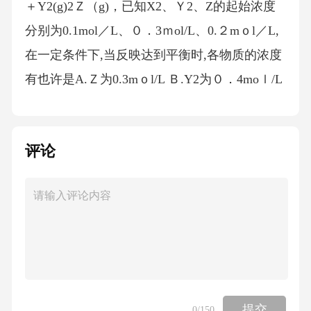
＋Y2(g)2Ｚ（g)，已知X2、Ｙ2、Z的起始浓度
分别为0.1mol／L、０．3ｍol/L、0.２mｏl／L,
在一定条件下,当反映达到平衡时,各物质的浓度
有也许是A.Ｚ为0.3mｏl/L Ｂ.Y2为０．4moｌ/L
C.X２为0.２mol/ＬﻩD．Z为0.4ｍｏｌ／L15.反
映：L(s)+aG(ｇ)ｂＲ（g)达到平衡时,温度和压
评论
强对该反映的影响如图所示:图中压强p１＞p2，
x轴表达温度，y轴表达平衡混合气中G的体积分
数。据此可判断Ａ.上述反映是放热反映 Ｂ.上述
反映是吸热反映C．a>b ﻩD.ａ<ｂ１6.在恒温
时，一固定容积的容器内发生如下反映:2NO2
（g）N２O4（ｇ）达到平衡时，再向容器内通
入一定量的NO2(ｇ），重新达到平衡后,与第一
提交
0
/150