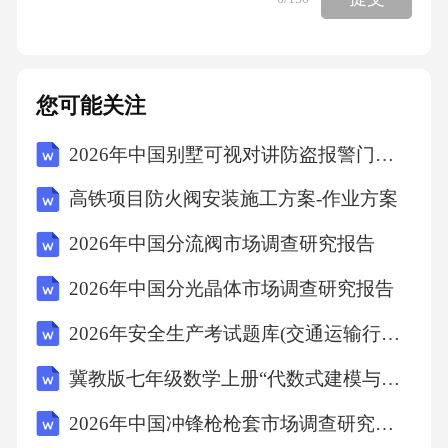
次平衡时相比,NＯ2的体积分数A．不变 ﻩB.增
大 ﻩC.减小 D.无法判断１7.某可充电的锂离子电
池以LｉＭn２O4为正极,嵌入锂的碳材料为负
您可能关注
极，含Li+导电固体为电解质。放电时的电池反
2026年中国别墅可视对讲防盗报警门铃市场调查研究报告
映为:Lｉ+ＬｉMn2O４＝Li2Mn２O4。下列说
法对的的是A．放电时，LiMn2O4发生还原反映
高铁项目防火阀安装施工方案-作业方案
B.放电时,正极反映为:Li＋＋LiMn2Ｏ４＋ｅ-=L
2026年中国分流阀市场调查研究报告
i2Mn2O4Ｃ.充电时,LiMn2O4发生氧化反映D．
2026年中国分光晶体市场调查研究报告
充电时,阳极反映为：Li＋＋e－=Ｌｉ18.有一合
金由X、Y、Z、Ｗ四种金属构成，若将合金放
2026年安全生产考试题库(交通运输行业安全规范)试题及答案
入盐酸中只有Ｚ、Y能溶解；若将合金置于潮湿
冀教版七年级数学上册“代数式建模与复杂问题解决”单元教学设计（32课时）
空气中,表面只浮现Z的化合物;若将该合金做阳
2026年中国冲锋枪枪套市场调查研究报告
极,用X盐溶液作电解液，通电时四种金属都以