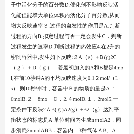
子中活化分子的百分数D.催化剂不影响反映活
化能但能增大单位体积内活化分子百分数,从而
增大反映速率３.过程的自发性的作用是A.判断
过程的方向B.拟定过程与否一定会发生C．判断
过程发生的速率D.判断过程的热效应4.在2升的
密闭容器中,发生如下反映:２A（g）+Ｂ(g)2C
（ｇ）＋D（ｇ）。若最初加入的A和B都是4mo
l,在前10秒钟A的平均反映速度为0.1２mol/（L·
s）,则10秒钟时，容器中Ｂ的物质的量是A.１．
6molB.２．8moｌＣ．2.４molD.１．2mol5.一
定条件下反映2ＡB(ｇ)A2(g）+B2（g）达到平
衡状态的标志是A.单位时间内生成nｍolA2，同
步消耗2nmolABB．容器内，3种气体ＡB、A