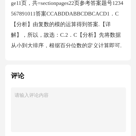
ge11页，共=sectionpages22页参考答案题号1234
567891011答案CCABDDABBCDBCACD1．C
【分析】由复数的模的运算得到答案.【详
解】，所以，故选：C.2．C【分析】先将数据
从小到大排序，根据百分位数的定义计算即可.
【详解】首先将数据从小到大排序：由题意可
知：，则从小到大第8个数为.故选：C3．A【分
评论
析】根据正弦定理即可求解.【详解】.故选：.
4．B【分析】对于A，所成角即为，说明即可判
断；对于B，说明，，结合平行线的传递性即可
判断；对于C，说明与不垂直即可判断；对于
D，由，平面即可判断.【详解】对于A，如图所
示，取中点，由题意，所以四边形是平行四边