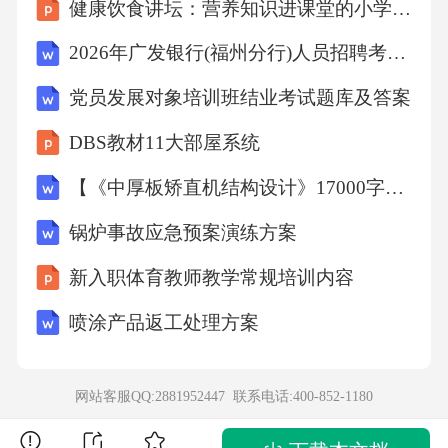
健康饮食讲坛：营养知识进课堂的小学主题班会课件
结合正整数的条件确定这七个数，最后根据古
2026年广发银行(福州分行)人员招聘考试参考题库及答案详解
典概型的概率公式计算抽取到奇数的概率.【详
党员发展对象培训班结业考试题库及答案
解】根据题意，七个数的平均数为，所以，且
方差为，所以，因为均为正整数，所以为自然
DBS教材11大部屋系统
数，分析的可能取值为，若有2个或2个以上9，
【《中厚板矫直机结构设计》17000字（论文）】
则不满足；若有1个9，则有3个1，3个0，结
锅炉事故应急预案演练方案
合，则的可能组合为，若有2个4，则有4个1，1
个0，结合，则的可能组合为或或，不管是哪种
新入职体育教师教学常规培训内容
组合，7个数中都有3个奇数，所以从这7个数中
喷涂产品返工处理方案
随机抽取一个数，则该数为奇数的概率为.故
选：B.9．BCD【分析】根据题意，上图为中学
网站客服QQ:2881952447 联系电话:
400-852-1180
生一日时间分配饼形图，可判断AB；分别算出