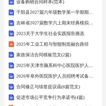
设备购销合同样本(范本)
析】由古典概型判断事件互斥，计算事件概率
千阳县2027届六年级数学第一学期期末监测模拟试题含解析
判断是否独立.【详解】事件，事件，事件，因
为，所以事件与事件不是互斥事件，A错误；，
吉林省2027届数学六上期末经典模拟试题含解析
所以，又因为，所以，B错误；，所以，所以，
2023关于大学生社会实践报告摘选
事件与事件是独立事件，C错误；，所以，所
2025年工业工程与智能制造融合路径
以，D正确；故选：D.7．A【分析】建立空间
家政保洁合同模板范文(2篇)
直角坐标系，计算为正，从而得到即一定是锐
角.【详解】因为底面是正方形，所以，又因为
2025年天津市脑系科中心医院医护人员招聘考试试题附答案详解
底面，所以两两垂直，所以，以为原点，分别
2026年阜外医院医护人员招聘考试备考题库及答案详解
以为轴建立空间直角坐标系，如图所示，则，
合同修正与续签提议函(8篇范文)
因为在线段上，所以，所以，则，所以，所以
一定是锐角，故选：A.8．B【分析】根据平均
促进市场公平竞争行为承诺书(4篇)
数和方差的公式列出关于这七个数的方程，再