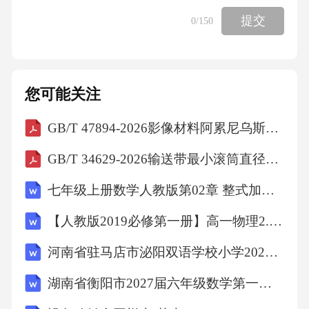
形，所以，又因为，所以，所以四边形是平行
提交
0
/150
四边形，故所成角即为，不妨设正方体棱长为
2，则，所以，故，即不成立，故A错误；对于
B，如图所示，因为，所以四边形为平行四边
您可能关注
形，所以，因为为的中点，所以，所以，故B正
GB/T 47894-2026影像材料阿累尼乌斯型预测的试验方法
确；对于C，如图所示，由A可知，，而，所
以，即与不垂直，而，所以与不垂直，因为，
GB/T 34629-2026输送带最小滚筒直径的确定
所以四边形是平行四边形，所以，所以与不垂
七年级上册数学人教版第02章 整式加减测试卷（原卷版）
直，而平面，所以平面不可能成立，故C错误；
【人教版2019必修第一册】高一物理2.时间 位移（教学设计）教案
对于D，如图所示，因为，平面，所以与平面也
河南省驻马店市泌阳双语学校小学2027届数学三上期末综合测试试题含解析
相交，故D错误.故选：B.5．D【分析】根据向
量的加法、数乘向量垂直的坐标表示即可求解.
湖南省衡阳市2027届六年级数学第一学期期末综合测试模拟试题含解析
【详解】，因为，所以，解得.故选：.6．D【分