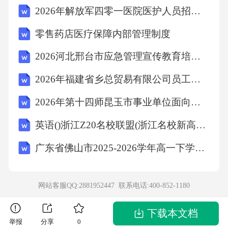
2026年解放军四零一医院医护人员招聘考试备考题库及答案详解
是指民事主体享有的生命权、身体权、健康
权、姓名权、肖像权、名誉权、荣誉权、隐私
零售药店医疗保障内部管理制度
权、个人信息权益等权利。人格权是民事主体
2026河北邢台市应急管理宣传教育培训中心招聘劳务派遣工作人员5名笔试备考题库及答案详解
享有的基本权利，包括生命权、身体权、健康
2026年福建省乡总贸易有限公司员工招聘1人笔试模拟试题及答案详解
权、姓名权、肖像权、名誉权、荣誉权、隐私
2026年第十四师昆玉市事业单位面向师市在岗服务“三支一扶”人员开展专项招聘（14人）笔试备考试题及答案详解
权、个人信息权益等。A项、B项、C项都属于
人格权的范畴。故选D。13．随着生物技术的发
英语()浙江Z20名校联盟(浙江名校新高考研究联盟)2026届高三第一次联考(8.21-8.23)
展，基因编辑技术逐渐成熟，为治疗遗传性疾
广东省佛山市2025-2026学年高一下学期期末考试语文试卷
病提供了新的可能。基因编辑技术的基本特点
是什么？()A、可以精确修改基因序列B、可以
网站客服QQ:2881952447 联系电话:
400-852-1180
改变生物体的遗传特征C、可以治疗所有遗传性
疾病D、不会对生物体产生任何负面影响答案：
下载本文档
举报
分享
0