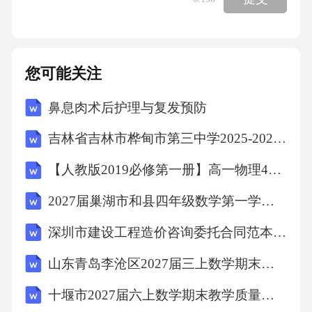
案：D解析：根据《中华人民共和国民法典》，
不当得利的构成要件包括：(1)一方当事人无法
律根据取得利益；(2)他方当事人受损失；(3)利
您可能关注
益取得与损失之间存在因果关系。故选D。11．
鼻息肉术后护理与复发预防
在市场经济条件下，政府通过调整税率、增加
或减少财政支出等方式来影响经济运行，以达
吉林省吉林市桦甸市第三中学2025-2026学年第二学期八年级期末英语试题（文字版含答案）
到特定的经济目标。这种经济调控手段属于()。
【人教版2019必修第一册】高一物理4自由落体运动（教学设计）教案
A、货币政策B、财政政策C、货币政策与财政
2027届巢湖市和县四年级数学第一学期期末检测模拟试题含解析
政策D、产业政策答案：B解析：在市场经济条
件下，政府主要通过财政政策和货币政策来调
深圳市建设工程造价咨询委托合同范本(范本)
控经济。财政政策是指政府通过调整税率、增
山东青岛李沧区2027届三上数学期末复习检测试题含解析
加或减少财政支出等方式来影响经济运行。B项
十堰市2027届六上数学期末教学质量检测试题含解析
正确。货币政策是指中央银行通过调整利率、