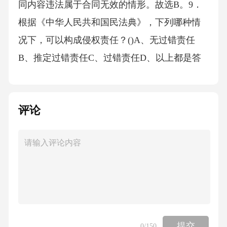
同内容违法属于合同无效的情形。故选B。9．
根据《中华人民共和国民法典》，下列哪种情
况下，可以构成侵权责任？()A、无过错责任
B、推定过错责任C、过错责任D、以上都是答
案：D解析：根据《中华人民共和国民法典》，
侵权责任的构成要件包括：(1)损害事实存在；
评论
(2)行为具有过错；(3)行为与损害事实之间存在
因果关系。侵权责任的类型包括过错责任、推
定过错责任和无过错责任。故选D。10．根据
《中华人民共和国民法典》，下列哪种情况
下，可以构成不当得利？()A、一方当事人无法
律根据取得利益B、他方当事人受损失C、利益
取得与损失之间存在因果关系D、以上都是答
提交
0
/150