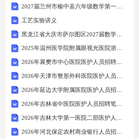
2027届兰州市榆中县六年级数学第一学期期末学业水平测试试题含解析
存款准备金率等手段来影响货币供应量和信贷
规模，进而影响经济运行。A项错误。C项错
工艺实验讲义
误，因为货币政策和财政政策是两种不同的经
黑龙江省大庆市萨尔图区2027届数学六年级第一学期期末质量检测试题含解析
济调控手段。产业政策是指政府通过制定产业
2025年温州医学院附属眼视光医院浙江省眼视光医院医护人员招聘考试题库附答案详解
规划、产业扶持政策等手段来引导产业结构的
调整和优化。D项错误。故选B。12．根据《中
2026年襄樊市中心医院医护人员招聘笔试备考试题及答案详解
华人民共和国民法典》，自然人享有生命权、
2026年天津市整形外科医院医护人员招聘考试备考试题及答案详解
身体权、健康权、姓名权、肖像权、名誉权、
2026年延边大学附属医院医护人员招聘考试备考试题及答案详解
荣誉权、隐私权、个人信息权益等权利。这些
2026年吉林省中医院医护人员招聘笔试参考试题及答案详解
权利中，哪些属于人格权？()A、生命权、身体
权、健康权B、姓名权、肖像权、名誉权C、隐
2026年吉林大学第一医院二部医护人员招聘考试参考试题及答案详解
私权、个人信息权益D、以上都是答案：D解
2026年河北保定农村商业银行人员招聘考试参考题库及答案详解
析：根据《中华人民共和国民法典》，人格权