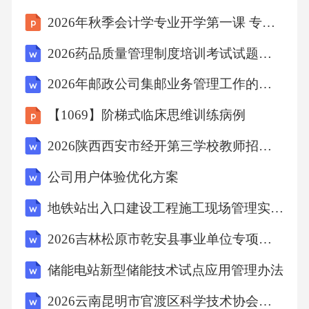
2026年秋季会计学专业开学第一课 专业认知与学业规划讲座方案
B、雷雨过后，人们感到空气清新，是因为闪电
2026药品质量管理制度培训考试试题及答案
条件下生成臭氧所致
2026年邮政公司集邮业务管理工作的计划
C、浓硫酸和稀硫酸都具有脱水性
【1069】阶梯式临床思维训练病例
2026陕西西安市经开第三学校教师招聘备考题库参考答案详解
D、被科学家称为人体微量元素中的“防癌之王”
的是碘
公司用户体验优化方案
地铁站出入口建设工程施工现场管理实施方案
【答案】：B
2026吉林松原市乾安县事业单位专项招聘普通高校毕业生2人备考题库及一套答案详解
解析A项，金不能和氧发生反应生成金属氧化
储能电站新型储能技术试点应用管理办法
物，A项错误；B项，闪电条件下生成臭氧，使
2026云南昆明市官渡区科学技术协会招聘1人备考题库及完整答案详解一套
人感到空气清新，B项正确；C项，浓硫酸有脱