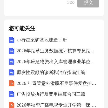
提交
0
/150
的折射原理;B项，从池底反射的光线由水中进
入空气时，在水面上发生了折射，由于水的折
射率大于空气，所以折射角大于入射角，折射
您可能关注
光线进入人眼，人眼就会觉得池底的位置偏
小行星采矿基地建造手册
高，看上去池子变浅了，体现了光的折射原理;
C项，瞄准鱼的下方才能叉到鱼，体现了光的折
2026年烟草业务数据统计核算专员烟草公司招聘考试笔试试题（含答案）
射原理;D项，宁静的湖水能将云朵反射进小明
2026年应急物资出入库管理事业单位招聘考试笔试试题（含答案）
的眼中，体现了光的反射原理。故选D。
原发性震颤的诊断和治疗指南汇编
考点：物理常识6、以下关于化学常识的说法，
2026 年胃管意外滑脱不良事件复盘护理个案
正确的是（）
广告投放执行及费用结算合同三篇
2026年秋季广播电视专业开学第一课 专业精神与文化传承
A、任何金属都能和氧发生反应生成金属氧化物