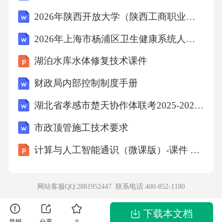
2026年陕西开放大学（陕西工商职业学院）招聘师资及辅导员备考题库（23人）含答案详解
水性，稀硫酸没有脱水性，C项错误；D项，硒
被科学家称为人体微量元素中的“防癌之王”，D
2026年上海市杨浦区卫生健康系统人员招聘笔试参考题库及答案解析
项错误。故选B。
湖泊水库水体修复技术课件
财政局内部控制制度手册
考点化学常识7、下列哪些行为属于心理健康的
范围（）
湖北省孝感市楚天协作体联考2025-2026学年高一上学期11月期中化学试题（含答案）
市政顶管施工技术要求
A、能极力满足个人的需要
计算与人工智能通识（微课版）-课件 第1章 计算与人工智能概论
B、对自己有过高的评价
网站客服QQ:2881952447 联系电话:
400-852-1180
C、为维持自己的心理平衡，极力宣泄自己的情
绪
下载本文档
举报
分享
0