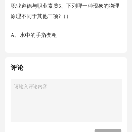
职业道德与职业素质5、下列哪一种现象的物理
原理不同于其他三项?（）
A、水中的手指变粗
B、池水看起来比实际的浅
评论
C、只有瞄准鱼的下方才能叉到鱼
D、小明在宁静的湖边看见“云在水中飘”
【答案】：DA项，盛水的水杯中间厚、边缘
薄，就如同一个凸透镜，对手指有放大作用，
使得水中部分的手指看上去变粗了，体现了光