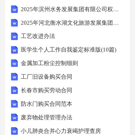
在履行本合同过程中，若出现下列情形之一，
2025年滨州水务发展集团有限公司权属公司公开招聘国有企业工作人员（13人）笔试历年典型考点题库附带答案详解
一方有权解除本合同：（1）因不可抗力因素导
2025年河北衡水湖文化旅游发展集团有限公司岗位招聘15人笔试历年典型考点题库附带答案详解
致本合同无法继续履行的；（2）一方严重违反
工艺改进办法
本合同约定，经另一方书面通知后在合理期限
内仍未改正的；（3）法律法规规定的其他可以
医学生个人工作自我鉴定标准版(10篇)
解除合同的情形。6.3合同解除后，双方应按照
金属加工粉尘控制细则
法律法规及本合同约定处理善后事宜。如因一
工厂旧设备购买合同
方违约导致合同解除的，违约方应按照本合同
长春市购买劳动合同
约定承担违约责任。七、争议解决7.1本合同的
签订、履行、解释及争议解决均适用中华人民
防水门购买合同范本
共和国法律。7.2双方在履行本合同过程中如发
废弃物处理管理办法
生争议，应首先通过友好协商解决；协商不成
小儿肺炎合并心力衰竭护理查房
的，任何一方均有权向有管辖权的人民法院提