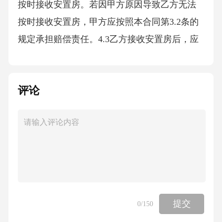
按时接收安置房。若因甲方原因导致乙方无法
按时接收安置房，甲方应按照本合同第3.2条的
规定承担赔偿责任。4.3乙方接收安置房后，应
按照相关规定办理房屋产权登记手续。办理产
权登记手续产生的费用由乙方自行承担，但甲
评论
方应提供必要的协助。五、违约责任5.1若甲方
违反本合同第3.2条、第3.3条、第3.4条约定，导
致乙方无法正常获取安置房或遭受损失，甲方
应承担全部赔偿责任，赔偿范围包括但不限于
乙方已支付的款项、因购买安置房产生的各项
费用损失、预期利益损失等。同时，甲方应按
照本合同总金额的[X%]向乙方支付违约金。5.2
提交
0
/150
若乙方违反本合同第3.6条、第3.7条、第3.�条