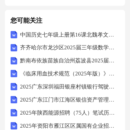
约定，导致甲方遭受损失或产生任何法律责
任，乙方应承担全部赔偿责任，包括但不限于
您可能关注
甲方因此支付的赔偿金、违约金、诉讼费、律
中国历史七年级上册第16课北魏孝文帝改革教学设计
师费等。同时，乙方应按照本合同总金额的
[X%]向甲方支付违约金。5.3任何一方违反本合
齐齐哈尔市龙沙区2025届三年级数学下学期期末调研模拟试题含解析
同约定，除应承担上述违约责任外，还应承担
黔南布依族苗族自治州荔波县2025届数学四年级下学期期中联考试题（含解析）
对方为实现债权而支付的一切费用，包括但不
《临床用血技术规范（2025年版）》考核试题
限于诉讼费、律师费、差旅费等。上述费用的
承担应符合《中华人民共和国民法典》第577条
2025广东深圳福田银座村镇银行驾驶岗社会招聘笔试历年典型考题及考点剖析附带答案详解
【违约责任】的规定。六、合同变更与解除6.1
2025广东江门市江海区银信资产管理有限公司招聘5人笔试历年常考点试题专练附带答案详解
本合同的任何变更或补充需经双方协商一致，
2025年陕西能源招聘（75人）笔试历年典型考点题库附带答案详解
并签订书面协议。变更或补充协议作为本合同
2025年资阳市雁江区区属国有企业招聘（8人）笔试历年典型考点题库附带答案详解
的组成部分，与本合同具有同等法律效力。6.2