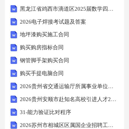
按照本合同约定的时间和方式支付款项，每逾
黑龙江省鸡西市滴道区2025届数学四年级第二学期期末试题含答案
期一天，应按照未支付款项的[X%]向甲方支付
2026电子焊接考试题及答案
违约金。逾期超过[X]天的，甲方有权解除本合
地坪漆购买施工合同
同，并没收乙方已支付的定金。如因乙方逾期
付款给甲方造成其他损失的，乙方还应承担赔
购买购房指标合同
偿责任，赔偿范围包括但不限于甲方因资金周
钢管脚手架购买合同
转困难而产生的利息损失、甲方为催款而产生
购买手提电脑合同
的合理费用（如律师费、诉讼费等）。3.若甲方
2026贵州省交通运输厅所属事业单位招聘工作人员笔试重点基础提升（共500题）附带答案详解
交付的油卡不符合本合同约定的质量标准，甲
方应负责更换符合标准的油卡，并承担因此给
2026贵州安顺市赴知名高校引进人才266人重点基础提升（共500题）附带答案详解
乙方造成的全部损失，包括但不限于乙方因无
31-能力验证比对程序
法正常使用油卡而产生的经济损失、乙方为解
2026苏州市相城区区属国企业招聘工作人员90人易考易错模拟试题（共500题）试卷后附参考答案
决问题而产生的合理费用（如租车费用、替代