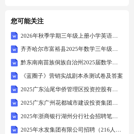
损失，包括但不限于直接经济损失、间接经济
损失、因维权产生的合理费用（如律师费、诉
您可能关注
讼费等）。七、违约责任1.若甲方未按照本合同
2026年秋季学期三年级上册小学英语（人教精通版三起）教学计划含教学进度表
约定的时间、地点和方式交付油卡，每逾期一
天，应按照本合同总价款的[X%]向乙方支付违
齐齐哈尔市富裕县2025年数学三年级下学期期末学业质量监测试题含答案解析
约金。逾期超过[X]天的，乙方有权解除本合
黔东南南苗族侗族自治州2025届数学四下期中考试模拟试题（含答案解析）
同，并要求甲方返还已支付的款项，同时甲方
《蓝圈子》营销实战剧本杀测试卷及答案
应按照本合同总价款的[X%]向乙方支付违约
金。如因甲方逾期交付油卡给乙方造成其他损
2025广东汕尾华侨管理区投资控股有限公司人员招聘1人笔试历年常考点试题专练附带答案详解
失的，甲方还应承担赔偿责任，赔偿范围包括
2025广东广州花都城市建设投资集团有限公司招聘广州花都城投汇鑫运营管理有限公司经理1人笔试历年典型考点题库附带答案详解
但不限于乙方因无法按时使用油卡而产生的经
2025年浙商银行湖州分行社会招聘笔试历年典型考题及考点剖析附带答案详解
济损失、乙方为解决问题而产生的合理费用
2025年水发集团有限公司招聘（216人）笔试历年备考题库附带答案详解
（如租车费用、替代加油费用等）。2.若乙方未