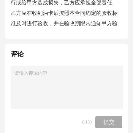
行或给甲方造成损失，乙方应承担全部责任。
乙方应在收到油卡后按照本合同约定的验收标
准及时进行验收，并在验收期限内通知甲方验
收结果。如乙方未按照约定进行验收或未及时
通知甲方验收结果，视为乙方认可油卡符合本
评论
合同约定。六、保密条款1.双方应对在本合同签
订及履行过程中知悉的对方商业秘密、技术秘
密、个人隐私等信息予以保密。未经对方书面
同意，任何一方不得向任何第三方披露或使用
对方的保密信息。2.本条款的保密期限为本合同
生效之日起[X]年。如一方违反保密条款，应向
对方支付违约金人民币[大写金额]元整（小写：
提交
0
/150
￥[具体金额]元），并赔偿对方因此遭受的全部