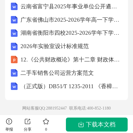
云南省富宁县2025年事业单位公开遴选试题含答案分析
念，使我在工作中缺乏竞争力，难以适应社会
的发展和变化。我在价值观方面也存在一些偏
广东省佛山市2025-2026学年高一下学期期末考试数学试卷
差。在当今社会，物质利益的诱惑无处不在，
湖南省衡阳市四校2025-2026学年下学期期末检测 七年级地理试卷（含答案）
我有时会过于关注个人的利益和得失，而忽视
2026年实验室设计标准规范
了社会的公共利益和他人的感受。在处理个人
12.《公共财政概论》第十二章 财政体制 改
与集体、个人与社会的关系时，我没有正确把
握好两者之间的平衡，导致自己的行为有时不
二手车销售公司运营方案范文
符合社会的道德规范和价值标准。例如，在工
（正式版）DB51∕T 1235-2011 《香樟用材林栽培技术规程》
作中，我有时会为了个人的利益而牺牲集体的
利益，或者在与他人交往中，只考虑自己的需
网站客服QQ:2881952447 联系电话:
400-852-1180
求和感受，而忽视了他人的权益。这种价值观
的偏差，不仅影响了我的人际关系，也损害了
下载本文档
举报
分享
0