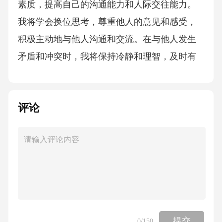
素质，提高自己的沟通能力和人际交往能力。
我将学会换位思考，尊重他人的意见和感受，
积极主动地与他人沟通和交流。在与他人发生
矛盾和冲突时，我将保持冷静和理智，及时有
效地解决问题，避免矛盾的激化。我将主动参
与团队活动，增进与同事和朋友的感情，建立
评论
良好的人际关系。在整改过程中，我将定期对
自己的整改情况进行检查和评估。我将制定详
细的评估指标和标准，对自己的学习、工作和
生活进行全面的评估。通过评估，及时发现问
题并调整整改措施，确保整改工作的顺利进
行。我将积极接受他人的监督和建议，不断改
进自己的不足之处。总之，个人思想认识的整
提交
0
/150