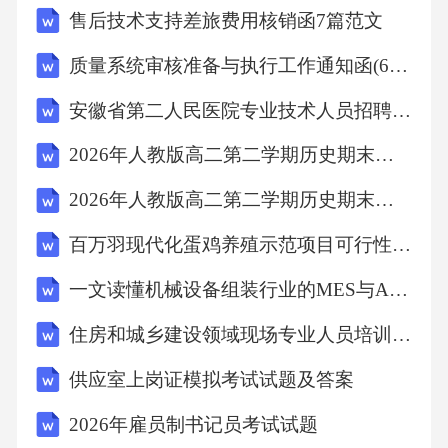
售后技术支持差旅费用核销函7篇范文
问题，这些问题严重制约了我的发展和进步。
因此，对这些问题进行全面的整改，是我当前
质量系统审核准备与执行工作通知函(6篇范文)
面临的一项重要任务。在思想观念方面，我存
安徽省第二人民医院专业技术人员招聘考试真题2025
在着保守和僵化的问题。我习惯于按照传统的
2026年人教版高二第二学期历史期末自我检测模拟试卷（附答案可下载）
思维方式和方法来思考和处理问题，缺乏创新
意识和开拓精神。在面对新的形势和任务时，
2026年人教版高二第二学期历史期末统考真题试卷（附答案可下载）
我往往不能及时调整自己的思维方式和工作方
百万羽现代化蛋鸡养殖示范项目可行性研究报告模板-立项拿地
法，导致工作效率低下，难以取得良好的效
一文读懂机械设备组装行业的MES与AI应用
果。例如，在工作中，我总是习惯于遵循以往
住房和城乡建设领域现场专业人员培训考试(监理员)题库及答案(湖南省怀化市2025年)
的经验和模式，不愿意尝试新的思路和方法。
即使遇到了一些新的问题和挑战，我也只是按
供应室上岗证模拟考试试题及答案
照常规的方法去解决，而没有深入思考是否有
2026年雇员制书记员考试试题
更好的解决方案。这种保守和僵化的思想观