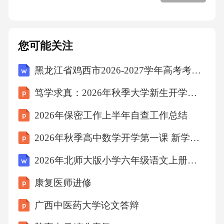
3.敏感数据：指根据《网络安全法》《数据安全
法》等法律法规及甲方内部规定，需要特别保
护的数据，如个人信息、财务数据、知识产权
您可能关注
等。
黑龙江省鸡西市2026-2027学年高考考前提分物理仿真卷（含答案解析）
4.应急响应计划：指双方共同制定的可操作流
笃学求真：2026年秋季大学新生开学第一课
程，明确应急响应的启动条件、响应级别、职
2026年保密工作上半年自查工作总结
责分工及处置步骤。
2026年秋季高中数学开学第一课 新学期学习规划教学设计
5.威胁情报：指关于潜在数据泄露风险及攻击手
2026年北师大版小学六年级语文上册第5单元《草船借箭》说课教案
法的动态信息，包括攻击者特征、攻击路径及
康复医师进修
潜在影响等。
广西中医药大学论文答辩
第三条双方权利与义务