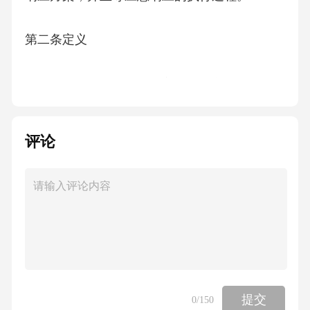
第二条定义
1.数据泄露：指因非授权访问、系统漏洞、人为
操作失误或其他原因导致甲方持有的敏感数据
（包括个人信息、商业秘密等）被非法获取、
评论
泄露或公开传播的行为。
2.应急响应：指在数据泄露事件发生时，为及时
控制损失、查明原因、消除隐患并履行合规要
求而采取的一系列措施，包括事件发现、分析
研判、处置执行及后续改进等。
提交
0
/150