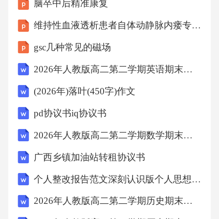
脑卒中后精准康复
维持性血液透析患者自体动静脉内瘘专项综合管理方案的构建及应用
1.甲方的权力与义务：
gsc几种常见的磁场
(1)权力：甲方有权要求乙方按照协议约定提供
2026年人教版高二第二学期英语期末经典模拟真题试卷（附答案可下载）
应急响应服务，并对乙方的服务过程及结果进
(2026年)落叶(450字)作文
行监督和评估；甲方有权获取乙方提供的应急
响应报告及改进建议；在应急响应过程中，甲
pd协议书iq协议书
方有权根据实际情况调整响应策略。
2026年人教版高二第二学期数学期末核心素养测评试卷（附答案可下载）
广西乡镇加油站转租协议书
(2)义务：甲方应向乙方提供必要的数据访问权
限、技术环境说明及业务背景资料，确保乙方
个人整改报告范文深刻认识版个人思想认识方面2026(2篇)
能够有效开展应急响应工作；甲方应指定专门
2026年人教版高二第二学期历史期末自我检测模拟试卷（附答案可下载）
联络人，负责与乙方沟通协调，及时传递信息