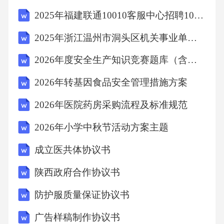
持在大班安全艺术领域美术教育中，家长的作
2025年福建联通10010客服中心招聘100人笔试历年典型考点题库附带答案详解
用不可忽视。家长应积极参与孩子的学习过
2025年浙江温州市洞头区机关事业单位（国企）第三期招聘编外用工20人笔试历年常考点试题专练附带答案详解
程，给予支持和鼓励。同时，家长还可以与孩
2026年度安全生产知识竞赛题库（含答案）
子共同完成美术任务，增进亲子关系，让孩子
在温馨的家庭氛围中成长。五、总结与展望大
2026年转基因食品安全管理措施方案
班安全艺术领域美术教育是一项综合性、实践
2026年医院药房采购流程及标准规范
性很强的教育活动。通过本文的论述，希望能
2026年小学中秋节活动方案主题
为教育工作者和家长提供有益的参考和指导。
成立医共体协议书
未来，我们期待更多创新的教育方法和理念在
安全教育领域得到应用和发展，为孩子们的成
陕西政府合作协议书
长创造更加安全、和谐的环境。结语：让我们
防护服质量保证协议书
携手共同努力，为孩子们创造一个充满艺术氛
广告样稿制作协议书
围和安全保障的教育环境吧！在编制2026年大