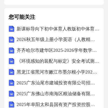
过提问、引导等方式，激发孩子的思考和创新
精神。2.合作学习：鼓励孩子与他人合作，共同
您可能关注
完成任务，培养他们的团队协作能力和沟通能
新课标导向下初中体育人教版初中体育与健康第三章《足球》教学设计
力。3.实践操作：多组织实践活动，让孩子在动
手操作中学习和进步。4.个性化指导：针对孩子
2026秋五年级上册小学英语（人教精通版三起）教学计划
的个性特点和兴趣，给予个性化的指导和帮
齐齐哈尔市建华区2025-2026学年数学三年级下学期期末复习检测试题（含答案解析）
助。在实践过程中，教师可以结合节日、季节
《环境感知的装配与标定》安全考试测试卷及答案
等主题，设计相应的美术活动。例如，在儿童
节期间，可以组织孩子们制作节日装饰，让他
黑龙江省黑河市嫩江市墨尔根小学2025届数学三年级下学期期中预测试题（含解析）
们用自己的双手创造节日氛围，增强他们的参
2025广东汕尾市建城投资有限公司招聘7人笔试历年典型考点题库附带答案详解
与感和成就感。此外，还可以组织孩子们参观
2025广东佛山市南海区粮油储备有限公司招聘及笔试安排笔试历年典型考点题库附带答案详解
美术馆、博物馆等场所，让他们亲身感受艺术
2025年阜阳太和县国有资产投资控股集团下属子公司招聘24人笔试历年备考题库附带答案详解
的魅力，拓宽艺术视野。四、家长的角色与支