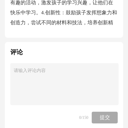
有趣的活动，激发孩子的学习兴趣，让他们在
快乐中学习。4.创新性：鼓励孩子发挥想象力和
创造力，尝试不同的材料和技法，培养创新精
神。具体课程设计可包括：1.绘画基础：教孩子
基本的绘画技巧，如线条、色彩、构图等。2.手
评论
工活动：利用废旧材料制作手工作品，培养孩
子的动手能力和环保意识。3.欣赏课：引导孩子
欣赏名画、民间艺术等，拓宽他们的艺术视
野。4.安全教育：通过美术活动，教授孩子安全
知识，如防火、防溺水等，让他们了解基本的
安全规则。三、教学方法与实践在大班安全艺
术领域美术的教学中，应采用多种教学方法，
提交
0
/150
以适应不同孩子的学习特点。1.启发式教学：通