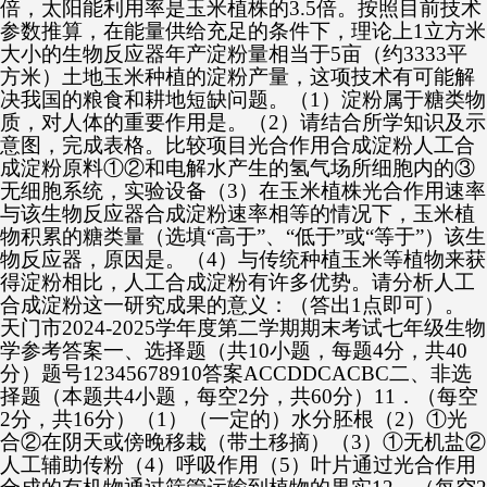
倍，太阳能利用率是玉米植株的3.5倍。按照目前技术
参数推算，在能量供给充足的条件下，理论上1立方米
大小的生物反应器年产淀粉量相当于5亩（约3333平
方米）土地玉米种植的淀粉产量，这项技术有可能解
决我国的粮食和耕地短缺问题。（1）淀粉属于糖类物
质，对人体的重要作用是。（2）请结合所学知识及示
意图，完成表格。比较项目光合作用合成淀粉人工合
成淀粉原料①②和电解水产生的氢气场所细胞内的③
无细胞系统，实验设备（3）在玉米植株光合作用速率
与该生物反应器合成淀粉速率相等的情况下，玉米植
物积累的糖类量（选填“高于”、“低于”或“等于”）该生
物反应器，原因是。（4）与传统种植玉米等植物来获
得淀粉相比，人工合成淀粉有许多优势。请分析人工
合成淀粉这一研究成果的意义：（答出1点即可）。
天门市2024-2025学年度第二学期期末考试七年级生物
学参考答案一、选择题（共10小题，每题4分，共40
分）题号12345678910答案ACCDDCACBC二、非选
择题（本题共4小题，每空2分，共60分）11．（每空
2分，共16分）（1）（一定的）水分胚根（2）①光
合②在阴天或傍晚移栽（带土移摘）（3）①无机盐②
人工辅助传粉（4）呼吸作用（5）叶片通过光合作用