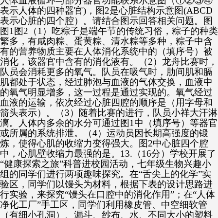
人体血液循环与部分器官功能联系示意图（①②③④
表示人体的四种器官)，图2是心脏结构示意图(ABCD
表示心脏的四个腔）。请结合图示回答相关问题。图
图1图2（1）吃粽子是端午节的传统习俗，粽子的种类
繁多，有咸肉粽、蛋黄粽、清水粽等多种，粽子中含
有的营养物质主要在人体消化系统中的（填序号）被
消化，该器官中含有的消化液有。（2）龙舟比赛时，
队员会消耗更多的氧气。队员在吸气时，肋间肌和膈
肌都处于状态，经过肺泡与血液的气体交换，血液中
的氧气明显增多，这一过程是通过实现的。氧气经过
血液的运输，依次经过心脏四腔的顺序是（用字母和
箭头表示）。（3）随着比赛的进行，队员小祥大汗淋
漓。人体内多余的水分可通过图1中（填序号）等器官
或所属的系统排泄。（4）运动员因长期高强度的锻
炼，使得心肌的收缩力变得强大。图2中心脏四个腔
中，心肌壁收缩力最强的是。13.（16分）学校开展了
“健康探索之旅”科普进校园活动，七年级生物兴趣小
组的同学们进行两项趣味探究。在“舌尖上的化学”实
验区，同学们以馒头为材料，根据下表的设计思路进
行实验，来探究“馒头在口腔中的消化作用”；在“人体
净化工厂”手工区，同学们利用橡皮管、中空细软管
（有细小孔洞）、漏斗、纱布、水、不同大小的塑料