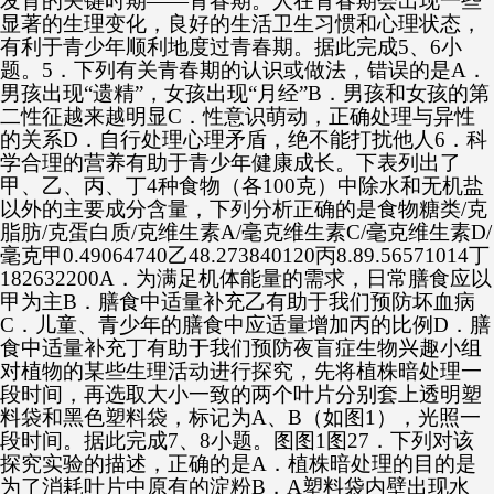
发育的关键时期——青春期。人在青春期会出现一些
显著的生理变化，良好的生活卫生习惯和心理状态，
有利于青少年顺利地度过青春期。据此完成5、6小
题。5．下列有关青春期的认识或做法，错误的是A．
男孩出现“遗精”，女孩出现“月经”B．男孩和女孩的第
二性征越来越明显C．性意识萌动，正确处理与异性
的关系D．自行处理心理矛盾，绝不能打扰他人6．科
学合理的营养有助于青少年健康成长。下表列出了
甲、乙、丙、丁4种食物（各100克）中除水和无机盐
以外的主要成分含量，下列分析正确的是食物糖类/克
脂肪/克蛋白质/克维生素A/毫克维生素C/毫克维生素D/
毫克甲0.49064740乙48.273840120丙8.89.56571014丁
182632200A．为满足机体能量的需求，日常膳食应以
甲为主B．膳食中适量补充乙有助于我们预防坏血病
C．儿童、青少年的膳食中应适量增加丙的比例D．膳
食中适量补充丁有助于我们预防夜盲症生物兴趣小组
对植物的某些生理活动进行探究，先将植株暗处理一
段时间，再选取大小一致的两个叶片分别套上透明塑
料袋和黑色塑料袋，标记为A、B（如图1），光照一
段时间。据此完成7、8小题。图图1图27．下列对该
探究实验的描述，正确的是A．植株暗处理的目的是
为了消耗叶片中原有的淀粉B．A塑料袋内壁出现水