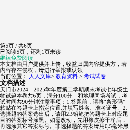
第5页 / 共6页
已阅读5页，还剩1页未读
继续免费阅读
本文档由用户提供并上传，收益归属内容提供方，若
内容存在侵权，请进行举报或认领
当前位置：
人人文库
>
教育资料
>
考试试卷
文档描述
天门市2024—2025学年度第二学期期末考试七年级生
物试题本卷共6页，满分100分。和地理同场考试，考
试时间共90分钟注意事项：1.答题前，请将“条形码”
粘贴在答题卡上指定位置,并填写姓名、准考证号。2.
选择题的答案选出后，请用2B铅笔把答题卡上对应题
目的答案标号涂黑。如需改动，先用橡皮擦干净后，
再选涂其它答案标号。非选择题的答案请用0.5毫米黑