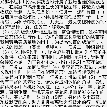
兴趣小组利用劳动实践园地开展了栽培番茄的实践活
动，在实践中揭开番茄生长的神秘面纱，体验劳动与
收获的乐趣。活动任务如下：任务一：选种育苗（1）
番茄属于喜温植物，小祥用纱布包住番茄种子，用水
喷湿，为种子萌发提供。几天后，最先突破种皮的“小
白芽”是种子的。任务二：移栽幼苗
（2）①为避免枝叶相互遮挡，需合理密植，这样有利
于番茄植株进行作用。②将育苗室长势较好的幼苗移
栽到劳动实践基地的田中，为提高幼苗的成活率，可
采取的措施：（答出一点即可）。任务三：种植管理
（3）①在种植过程中，配合施用有机肥可为番茄的生
长提供。②在番茄开花期间，遇到阴雨连绵，导致花
朵传粉不足，为了弥补不足，小祥可以对番茄花朵进
行。任务四：采摘后管理（4）夏季番茄收获后，为延
长保鲜时间，同学们在储存番茄时应适当降低温度，
主要是为了抑制番茄的。任务五：研后拓展（5）番茄
含有丰富的营养物质。请从合成和运输的角度，尝试
简述果实中有机物的来源。12.（14分）端午至，龙舟
渡，百舸争流、千帆竞发的赛龙舟场面是岁岁端午的
标志。赛龙舟时，队员奋力划桨，身体内多个器官、
系统默契配合，助力龙舟如离弦之箭破水前行。图1是