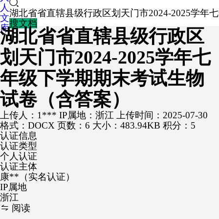
人
湖北省省直辖县级行政区划天门市2024-2025学
文
搜文档
库
湖北省省直辖县级行政区
划天门市2024-2025学年七
年级下学期期末考试生物
试卷（含答案）
上传人：1***
IP属地：浙江
上传时间：2025-07-30
格式：DOCX
页数：6
大小：483.94KB
积分：5
认证信息
认证类型
个人认证
认证主体
康**（实名认证）
IP属地
浙江
阅读