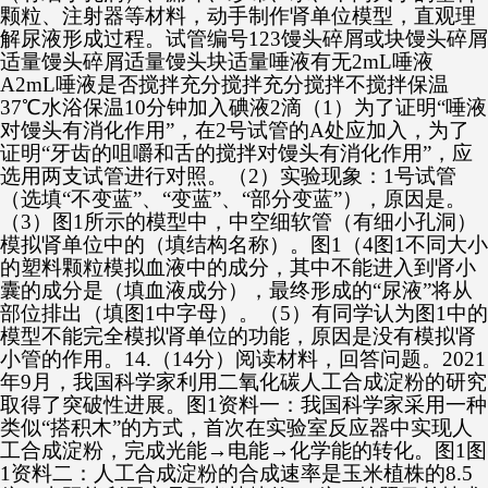
颗粒、注射器等材料，动手制作肾单位模型，直观理
解尿液形成过程。试管编号123馒头碎屑或块馒头碎屑
适量馒头碎屑适量馒头块适量唾液有无2mL唾液
A2mL唾液是否搅拌充分搅拌充分搅拌不搅拌保温
37℃水浴保温10分钟加入碘液2滴（1）为了证明“唾液
对馒头有消化作用”，在2号试管的A处应加入，为了
证明“牙齿的咀嚼和舌的搅拌对馒头有消化作用”，应
选用两支试管进行对照。（2）实验现象：1号试管
（选填“不变蓝”、“变蓝”、“部分变蓝”），原因是。
（3）图1所示的模型中，中空细软管（有细小孔洞）
模拟肾单位中的（填结构名称）。图1（4图1不同大小
的塑料颗粒模拟血液中的成分，其中不能进入到肾小
囊的成分是（填血液成分），最终形成的“尿液”将从
部位排出（填图1中字母）。（5）有同学认为图1中的
模型不能完全模拟肾单位的功能，原因是没有模拟肾
小管的作用。14.（14分）阅读材料，回答问题。2021
年9月，我国科学家利用二氧化碳人工合成淀粉的研究
取得了突破性进展。图1资料一：我国科学家采用一种
类似“搭积木”的方式，首次在实验室反应器中实现人
工合成淀粉，完成光能→电能→化学能的转化。图1图
1资料二：人工合成淀粉的合成速率是玉米植株的8.5