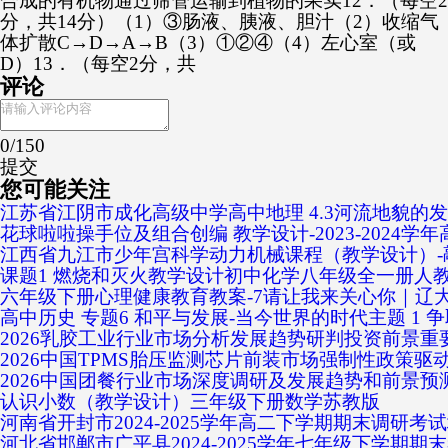
合成的有机物通过筛管运输到植物的果实12．（每空2
分，共14分）（1）③肠液、胰液、胆汁（2）收缩气
体扩散C→D→A→B（3）①②④（4）左心室（或
D）13．（每空2分，共
评论
0
/150
提交
您可能关注
江苏省江阴市成化高级中学高中地理 4.3河流地貌的发
花球啦啦操手位及组合创编 教学设计-2023-202
江西省九江市少年宫科学动力机械课程（教学设计）-
课题1 燃烧和灭火教学设计初中化学八年级全一册人
六年级下册心理健康教育教案-7请让我来关心你｜辽
高中历史 专题6 和平与发展-当今世界的时代主题 1
2026乳胶工业行业市场分析发展趋势研判投资前景重
2026中国TPMS胎压监测芯片前装市场强制性政策驱
2026中国团餐行业市场深度调研及发展趋势和前景预
认识小数（教学设计）三年级下册数学苏教版
河南省开封市2024-2025学年高二下学期期末调研
河北省邯郸市广平县2024-2025学年七年级下学期