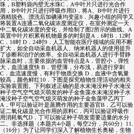
珠，B塑料袋内壁无水珠C．A中叶片只进行光合作
用，B中叶片只进行呼吸作用D．将A、B中叶片进行
酒精脱色、漂洗后加碘液均变蓝8．兴趣小组的同学又
将装置A连通二氧化碳浓度测定仪，在室外测定一天
中二氧化碳浓度的变化，并绘制了图2所示的曲线。A
装置中叶片积累有机物最多的时刻是A．6时B．12时
C．18时 D．24时9．人工智能在医疗领域的应用不断
扩大，如全自动采血机器人、纳米机器人的使用提升
了诊断和治疗的效率。全自动采血机器人进行手臂静
脉采血时，主要依据的血管特点是A．管腔小，弹性
大，血流速度快 B．管壁薄，分布浅，易进行穿刺
C．血流速度慢，有利于物质交换 D．血液中含氧量
较高，颜色鲜红10．下图是探究植物生理活动的相关
实验装置图。下列叙述正确的是水未淹没种子水淹没
种子空气空气熄灭萌发的种子金鱼藻水未淹没种子水
淹没种子空气空气熄灭萌发的种子金鱼藻甲乙丙丁
A．甲可以验证叶是蒸腾作用的主要器官B．乙可以验
证二氧化碳是光合作用的原料C．丙可以验证呼吸作
用消耗氧气D．丁可以验证种子萌发需要适量的水分
二、非选择题（本题共4小题，每空2分，共60分）11.
（16分）为了让同学们深入了解植物生长奥秘，生物