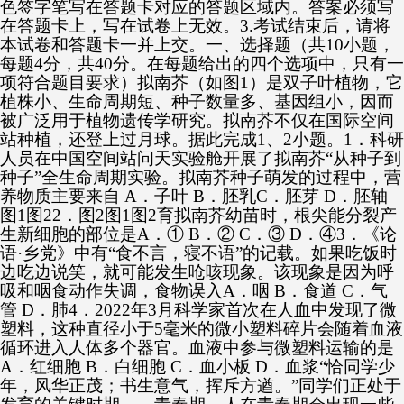
色签字笔写在答题卡对应的答题区域内。答案必须写
在答题卡上，写在试卷上无效。3.考试结束后，请将
本试卷和答题卡一并上交。一、选择题（共10小题，
每题4分，共40分。在每题给出的四个选项中，只有一
项符合题目要求）拟南芥（如图1）是双子叶植物，它
植株小、生命周期短、种子数量多、基因组小，因而
被广泛用于植物遗传学研究。拟南芥不仅在国际空间
站种植，还登上过月球。据此完成1、2小题。1．科研
人员在中国空间站问天实验舱开展了拟南芥“从种子到
种子”全生命周期实验。拟南芥种子萌发的过程中，营
养物质主要来自 A．子叶 B．胚乳C．胚芽 D．胚轴
图1图22．图2图1图2育拟南芥幼苗时，根尖能分裂产
生新细胞的部位是A．① B．② C．③ D．④3．《论
语·乡党》中有“食不言，寝不语”的记载。如果吃饭时
边吃边说笑，就可能发生呛咳现象。该现象是因为呼
吸和咽食动作失调，食物误入A．咽 B．食道 C．气
管 D．肺4．2022年3月科学家首次在人血中发现了微
塑料，这种直径小于5毫米的微小塑料碎片会随着血液
循环进入人体多个器官。血液中参与微塑料运输的是
A．红细胞 B．白细胞 C．血小板 D．血浆“恰同学少
年，风华正茂；书生意气，挥斥方遒。”同学们正处于