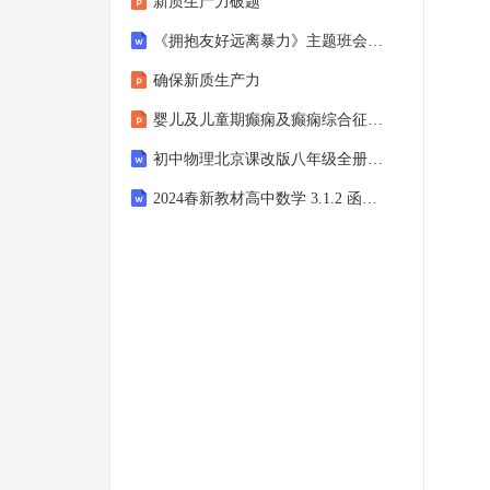
新质生产力破题
《拥抱友好远离暴力》主题班会 教案
确保新质生产力
婴儿及儿童期癫痫及癫痫综合征的临床护理
初中物理北京课改版八年级全册二、学生实验：测量质量教案
2024春新教材高中数学 3.1.2 函数的表示法教学设计 新人教A版必修第一册