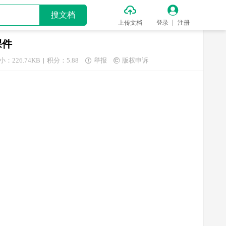


搜文档
上传文档
登录
注册
课件
小：226.74KB
积分：5.88
举报
版权申诉

