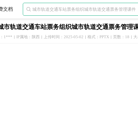
费文档

城市轨道交通车站票务组织城市轨道交通票务管理
1***
IP属地：陕西
上传时间：2025-05-02
格式：PPTX
页数：18
大