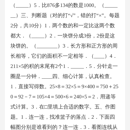
（_____）5．比876多134的数是1000。（_____
__）三、判断题（对的打“√”，错的打“×”。每题
2分，共10分）1．两个数的和一定比这两个数
都大．（_____）2．一块饼分成3份，2份是这
块饼的。（________）3．长方形和正方形的周
长相等，它们的面积不一定相等．（____）4．
211×5的积的末尾有2个1．_____．5．分针走一
圈是一分钟．____四、细心计算，认真检查。
1．直接写得数。25×8＝32×5＝9×400＝750＋25
0＝92－7＝105×4＝500×6＝240×5＝2．用递等
式计算。3．在□里填上合适的数字。五、作图
题。1．连一连，找准篮子的落点．2．下面四
幅图分别是谁看到的？连一连．3．看图连线从