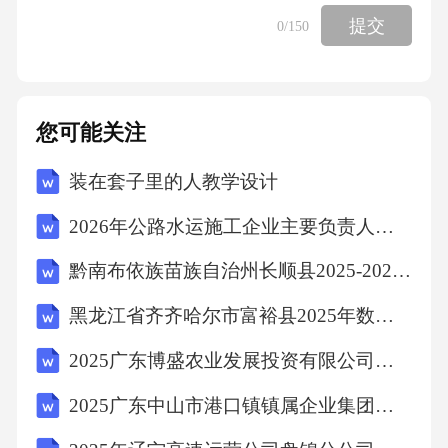
提交
0
/150
一个珠子也没有写0，十位上是3，个位上一个
珠子也没有写0，所以写作5030，读作：五千零
三十；第三幅图千位上是6，百位上一个珠子也
您可能关注
没有写0，十位上一个珠子也没有写0，个位上
是4，所以写作6004，读作：六千零四。【点
装在套子里的人教学设计
睛】根据计数器写数，关键是看清每个数位上
2026年公路水运施工企业主要负责人考试题库（附答案）
珠子的个数，一个珠子也没有的该数位上写0。
黔南布依族苗族自治州长顺县2025-2026学年数学四下期末统考试题（含答案）
3、厘米千克7：35【分析】根据生活经验，结
合数据大小选择合适计量单位；结束时间＝开
黑龙江省齐齐哈尔市富裕县2025年数学三年级第二学期期中统考模拟试题（含答案解析）
始时间＋经过时间；据此即可解答。【详解】
2025广东博盛农业发展投资有限公司招聘拟聘用笔试历年常考点试题专练附带答案详解
7：20＋15分钟＝7：35；我的身高是128厘米，
2025广东中山市港口镇镇属企业集团招聘员工1人笔试历年常考点试题专练附带答案详解
体重是27千克，我每天早晨7：20从家出发，大