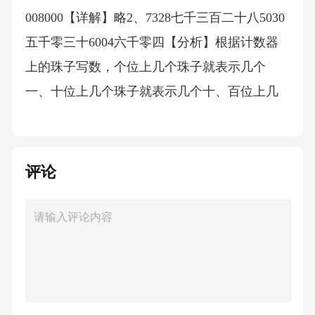
008000【详解】略2、7328七千三百二十八5030
五千零三十6004六千零四【分析】根据计数器
上的珠子写数，个位上几个珠子就表示几个
一、十位上几个珠子就表示几个十、百位上几
个珠子就表示几个百……哪一位上一个珠子也
没有就表示“0”。据此从高位到低位依次写出各
计数器所表示的数；读数时从高位起千位是几
评论
就读几千，百位是几就读几百，十位是几就读
几十，个位是几就读几，中间有一个0或几个
0，只读一个零；末尾不管有几个0，都不读。
【详解】第一幅图千位上是7，百位上是3，十
位上是2，个位上是8，所以写作7328，读作：
七千三百二十八；第二幅图千位上是5，百位上