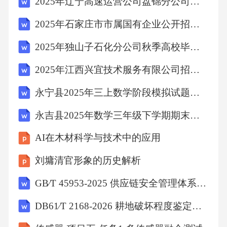
2025年辽宁高速运营公司盘锦分公司招聘30人笔试历年常考点试题专练附带答案详解
约走15分钟到学校，到达学校的时间大约是7：
35。【点睛】本题主要考查根据情景选择单位
2025年石家庄市市属国有企业公开招聘应届毕业生223人笔试历年难易错考点试卷带答案解析
和时间推算方法的掌握。4、小东【详解】略
2025年独山子石化分公司秋季高校毕业生招聘（210人）笔试历年难易错考点试卷带答案解析
5、4306【分析】0不能在最高位上，则百位是1
2025年江西兴宜技术服务有限公司招聘5人笔试历年常考点试题专练附带答案详解
时，可以组成104、140。百位是4时，可以组成
401、410。则一共可以组成4个不同的三位数。
永宁县2025年三上数学阶段模拟试题含解析
要使组成的三位数最大，应把4放在百位，把1
永吉县2025年数学三年级下学期期末统考试题含答案解析
放在十位，把0放在个位。要使组成的三位数最
AI在木材科学与技术中的应用
小，应把1放在百位，把0放在十位，把4放在个
刘墉清官形象的历史解析
位。将两个数相减求差。【详解】用1、0、4数
字可以排出4个不同的三位数。410－104＝306
GB∕T 45953-2025 供应链安全管理体系规范之16：“8运作-8.3风险评估和应对”专业深度解读和应用指导材料（雷泽佳编制-2026A0）
则最大的三位数和最小的三位数相差306。【点
DB61∕T 2168-2026 耕地破坏程度鉴定技术规范
睛】本题考查搭配问题，可以采用枚举法。要