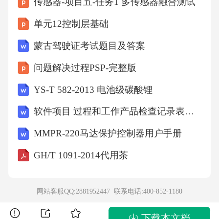
传感器-项目五-任务1 多传感器融合测试
注意按一定的顺序，才能做到不重不漏。在数
的组成上，要使数最大，大数字要放到高位
单元12控制层基础
上，反之，大数字要放到低位上。6、25511
蒙古驾驶证考试题目及答案
【解析】小红第一天读15页，以后每一天都比
问题解决过程PSP-完整版
前一天多读3页，结果最后一天只需要读12页就
YS-T 582-2013 电池级碳酸锂
可以读完，假如将小红最后一天读的12页当做
第一天读的话，那么这本书的页数就相当于从1
软件项目 过程和工作产品检查记录表全套
2开始的一组公差为3的等差数列的和．由“小华
MMPR-220马达保护控制器用户手册
读时，第一天读9页，以后每天都比前一天多读
GH/T 1091-2014代用茶
3页，结果最后一天只需要读30页便可读完”可
知，如果将小华读的页数从第二天算起，即从9
网站客服QQ:2881952447 联系电话:
400-852-1180
+3=12页算起，将第一天读的加到最后一天读的
页数中，即最后一天读30+9=39页，由此可知，
下载本文档