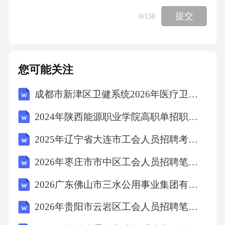
一连．3．想一想,连一连六、解决问题。（每题
提交
0
/150
4分，共24分）1．明明今年4岁，妈妈的年龄是
明明的7倍。(1)妈妈今年多少岁？(2)再过两年，
妈妈的年龄是明明的几倍？2．水果店运进418
您可能关注
千克苹果，上午卖出276千克，下午又进货288
千克，现在有多少千克苹果？3．车场里停放着
成都市新津区卫健系统2026年医疗卫生辅助岗招募8人（第二批）考试备考题库及答案详解
5辆面包车，停放的轿车的数量是面包车的4
2024年陕西能源职业学院高职单招职业技能考试模拟试卷附参考答案详解【突破训练】
倍。停车场里一共停放着多停少辆车？4．一块
2025年辽宁省大连市工会人员招聘考试试题及答案详解
长方形菜地，长18米，宽9米，一面靠墙（如
图），其它三面墙围上竹篱笆，竹篱笆长多少
2026年枣庄市市中区工会人员招聘笔试备考试题及答案详解
米？5．优优小学一天的郊游优优小学2018年的
2026广东佛山市三水公用事业集团有限公司招聘下属企业广东国康经营管理有限公司总经理1人笔试备考题库及答案详解
1月1日计划带领一年、二年和三年的全体学生
2026年贵阳市云岩区工会人员招聘笔试参考题库及答案详解
去郊游．让我们随他们一起出发吧！上午（）