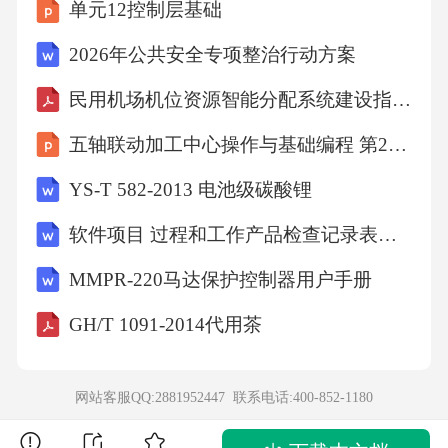
×3＜130×6123＋0＝123，123×0＝0，所以123＋
单元12控制层基础
0＞123×07.02元＜7.20元【点睛】本题主要考查
2026年公共安全专项整治行动方案
小数的大小比较、整数乘除法、0的有关计算知
民用机场机位资源智能分配系统建设指南（TCCAATB 0025-2022）
识的掌握和灵活运用。4、×【详解】略5、810
五轴联动加工中心操作与基础编程 第2版 课件 项目四VERICUT五轴加工仿真技术认知
元【分析】求大约多少钱，利用乘法的估算，
把具体数值看作整十整百的数计算，9个89元大
YS-T 582-2013 电池级碳酸锂
约是多少，把9看作90，与9相乘即可解答。
软件项目 过程和工作产品检查记录表全套
【详解】89×9≈90×9＝810（元）【点睛】本题
MMPR-220马达保护控制器用户手册
考查乘法估算的应用，掌握估算就是把具体数
值看作整十整百的数来计算。6、58【分析】由
GH/T 1091-2014代用茶
题意可得，第一天储存6个，以后每天都比前一
天多储存6个，则直接计算出每天储存的玉米个
网站客服QQ:2881952447 联系电话:
400-852-1180
数，据此解答即可。【详解】第1天：40＋6＝4