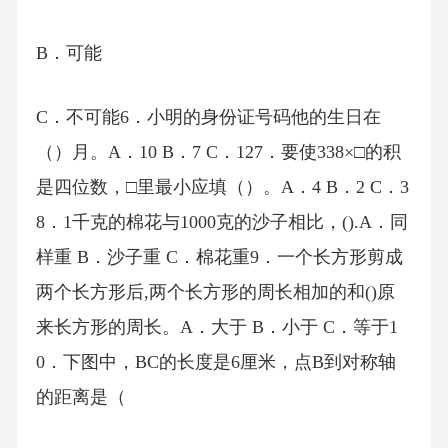
B．可能
C．不可能6．小明的身份证号码他的生日在
（）月。A．10 B．7 C．127．要使338×□的积
是四位数，□里最小应填（）。A．4 B．2 C．3
8．1千克的棉花与1000克的沙子相比，().A．同
样重 B．沙子重 C．棉花重9．一个长方形剪成
两个长方形后,两个长方形的周长相加的和()原
来长方形的周长。A．大于 B．小于 C．等于1
0．下图中，BC的长度是6厘米，点B到对称轴
的距离是（