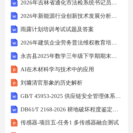
（从学校出发时间）上午（）（到达游乐场的
2026年吉林省通化市法检系统书记员招聘考试参考试题及答案详解
时间）下午（）（从游乐场返回的时间）．6．
2026年新能源行业创新技术发展分析报告
李大伯用篱笆在空地上围一个长26米，宽17米
雨露计划培训考试试题及答案
的长方形鸡舍。（接头忽略不计）
2026年建筑企业劳务普法维权教育培训试卷及考试附答案
参考答案一、用心思考，认真填写。1、0.41.20.
永吉县2025年数学三年级下学期期末统考试题含答案解析
73.6542【详解】略2、吨千克分米厘米分钟秒
AI在木材科学与技术中的应用
【详解】略3、＝＞＜＜＞＜【分析】第1、2、
刘墉清官形象的历史解析
4、5题先计算出算式的结果再进行比较大小；
第3、6题根据小数大小比较方法进行比较。
GB∕T 45953-2025 供应链安全管理体系规范之16：“8运作-8.3风险评估和应对”专业深度解读和应用指导材料（雷泽佳编制-2026A0）
【详解】360÷6＝60，540÷9＝60，所以360÷6＝
DB61∕T 2168-2026 耕地破坏程度鉴定技术规范
540÷912×5＝60，15×2＝30，所以12×5＞15×29.
传感器-项目五-任务1 多传感器融合测试
9元＜10.1元160×3＝480，130×6＝780，所以160