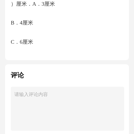
）厘米．A．3厘米
B．4厘米
C．6厘米
D．12厘米四、勤奋的你来算一算。1．口算300
×7=651×0=+=+=1500－900=3700＋300=1-=1-=7×
评论
9＋42=42＋（36-8）=56＋36÷12=256-26×7=426
×3=698×8=6×218=96×4=2．列竖式计算．70×43
＝32×48＝8.5+6.7＝735÷7＝580÷3＝16.7﹣2.4＝
3．求下列图形的周长.五、动手操作，我能行。
1．下面四幅图分别是谁看到的?连一连．2．连