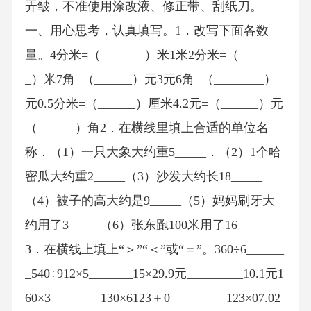
弄皱，不准使用涂改液、修正带、刮纸刀。
一、用心思考，认真填写。1．改写下面各数
量。4分米=（_______）米1米2分米=（_____
_）米7角=（______）元3元6角=（________）
元0.5分米=（______）厘米4.2元=（______）元
（______）角2．在横线里填上合适的单位名
称．（1）一只大象大约重5_____．（2）1个哈
密瓜大约重2_____（3）沙发大约长18_____
（4）被子的高大约是9_____（5）妈妈刷牙大
约用了3_____（6）张东跑100米用了16_____
3．在横线上填上“＞”“＜”或“＝”。360÷6______
_540÷912×5_______15×29.9元_________10.1元1
60×3________130×6123＋0_________123×07.02