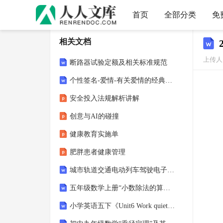
首页
全部分类
免
相关文档
上传人
断路器试验定额及相关标准规范
个性签名-爱情-有关爱情的经典个性签名
安全投入法规解析讲解
创意与AI的碰撞
健康教育实施单
肥胖患者健康管理
城市轨道交通电动列车驾驶电子教案 任务5.4 折返作业
五年级数学上册“小数除法的算理探索与算法建构”-除数是小数的除法专题导学案
小学英语五下《Unit6 Work quietly Part A Let's spell》教案