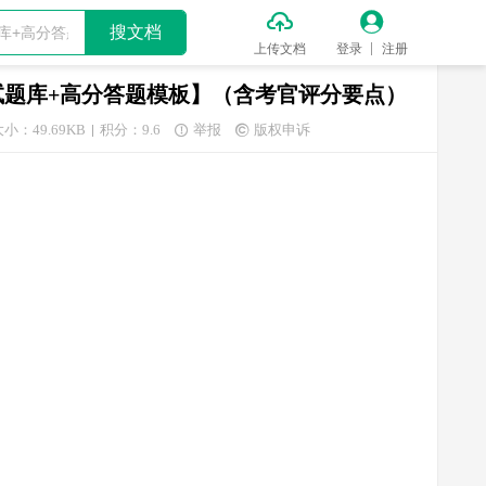


搜文档
上传文档
登录
注册
试题库+高分答题模板】（含考官评分要点）
小：49.69KB
积分：9.6
举报
版权申诉

