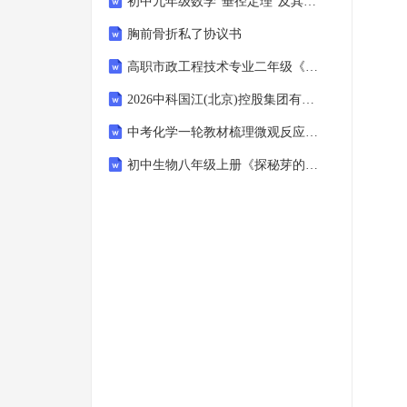
初中九年级数学“垂径定理”及其应用探究式教学设计
胸前骨折私了协议书
高职市政工程技术专业二年级《城镇燃气输配管道工程设计与施工规范》核心精讲与综合实践教学设计
2026中科国江(北京)控股集团有限公司郑州分公司招聘30人农业笔试试题及答案
中考化学一轮教材梳理微观反应示意图
初中生物八年级上册《探秘芽的结构与发育》教学设计