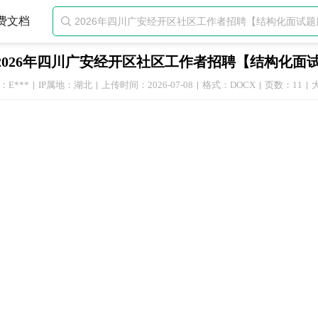
费文档

2026年四川广安经开区社区工作者招聘【结构化面
：E***
IP属地：湖北
上传时间：2026-07-08
格式：DOCX
页数：11
大