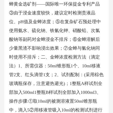
蝉黄金选矿剂——国际唯一环保提金专利产品
③由于浸金速度较快，建议定时检测贵液品
位、pH值及金蝉浓度；⑤在复杂矿石预处理中
使用氨水、硫化钠、铁氰化钾、硝酸铅、次氯
酸钠等副药对金蝉浸金不排斥；⑥金蝉溶解后
少量黑渣不影响浸出效果；⑦金蝉与氰化钠同
时使用不排斥；二、金蝉浓度检测方法（滴定
法）1、所需仪器：50ml锥形瓶1个、10ml移液
管2支、红头滴管1支；2、试剂配制：(采用棕色
玻璃瓶保存，注意避热避光)；1整瓶A样试剂全
部加入500ml1整瓶B样试剂全部加入1000ml3、
操作步骤:①取10ml的被测溶液置50ml锥形瓶
中，滴入5②用移液管吸入10ml的检测试剂进行