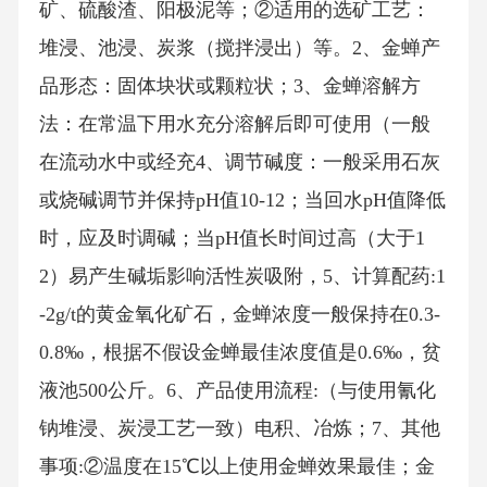
矿、硫酸渣、阳极泥等；②适用的选矿工艺：
堆浸、池浸、炭浆（搅拌浸出）等。2、金蝉产
品形态：固体块状或颗粒状；3、金蝉溶解方
法：在常温下用水充分溶解后即可使用（一般
在流动水中或经充4、调节碱度：一般采用石灰
或烧碱调节并保持pH值10-12；当回水pH值降低
时，应及时调碱；当pH值长时间过高（大于1
2）易产生碱垢影响活性炭吸附，5、计算配药:1
-2g/t的黄金氧化矿石，金蝉浓度一般保持在0.3-
0.8‰，根据不假设金蝉最佳浓度值是0.6‰，贫
液池500公斤。6、产品使用流程:（与使用氰化
钠堆浸、炭浸工艺一致）电积、冶炼；7、其他
事项:②温度在15℃以上使用金蝉效果最佳；金