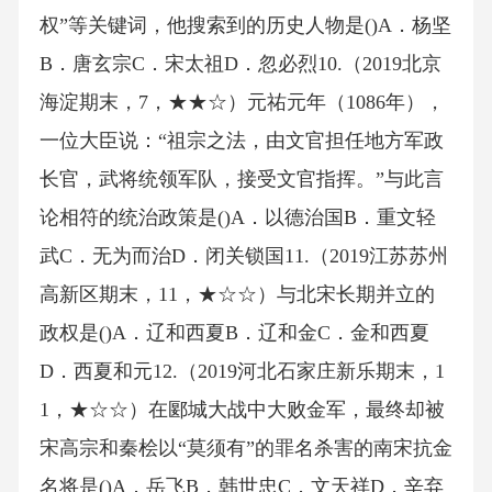
权”等关键词，他搜索到的历史人物是()A．杨坚
B．唐玄宗C．宋太祖D．忽必烈10.（2019北京
海淀期末，7，★★☆）元祐元年（1086年），
一位大臣说：“祖宗之法，由文官担任地方军政
长官，武将统领军队，接受文官指挥。”与此言
论相符的统治政策是()A．以德治国B．重文轻
武C．无为而治D．闭关锁国11.（2019江苏苏州
高新区期末，11，★☆☆）与北宋长期并立的
政权是()A．辽和西夏B．辽和金C．金和西夏
D．西夏和元12.（2019河北石家庄新乐期末，1
1，★☆☆）在郾城大战中大败金军，最终却被
宋高宗和秦桧以“莫须有”的罪名杀害的南宋抗金
名将是()A．岳飞B．韩世忠C．文天祥D．辛弃