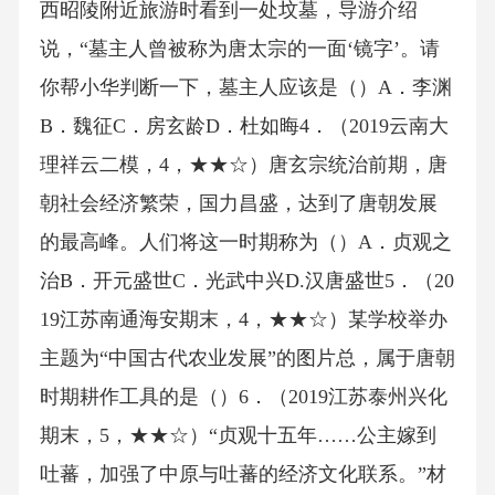
西昭陵附近旅游时看到一处坟墓，导游介绍
说，“墓主人曾被称为唐太宗的一面‘镜字’。请
你帮小华判断一下，墓主人应该是（）A．李渊
B．魏征C．房玄龄D．杜如晦4．（2019云南大
理祥云二模，4，★★☆）唐玄宗统治前期，唐
朝社会经济繁荣，国力昌盛，达到了唐朝发展
的最高峰。人们将这一时期称为（）A．贞观之
治B．开元盛世C．光武中兴D.汉唐盛世5．（20
19江苏南通海安期末，4，★★☆）某学校举办
主题为“中国古代农业发展”的图片总，属于唐朝
时期耕作工具的是（）6．（2019江苏泰州兴化
期末，5，★★☆）“贞观十五年……公主嫁到
吐蕃，加强了中原与吐蕃的经济文化联系。”材