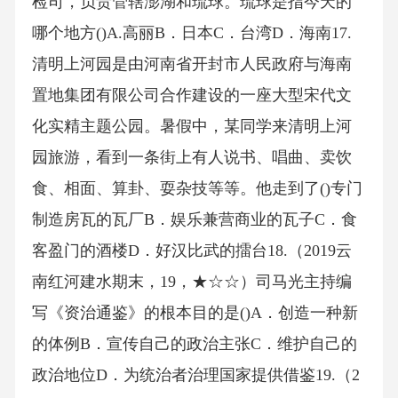
检司，负责管辖澎湖和琉球。琉球是指今天的
哪个地方()A.高丽B．日本C．台湾D．海南17.
清明上河园是由河南省开封市人民政府与海南
置地集团有限公司合作建设的一座大型宋代文
化实精主题公园。暑假中，某同学来清明上河
园旅游，看到一条街上有人说书、唱曲、卖饮
食、相面、算卦、耍杂技等等。他走到了()专门
制造房瓦的瓦厂B．娱乐兼营商业的瓦子C．食
客盈门的酒楼D．好汉比武的擂台18.（2019云
南红河建水期末，19，★☆☆）司马光主持编
写《资治通鉴》的根本目的是()A．创造一种新
的体例B．宣传自己的政治主张C．维护自己的
政治地位D．为统治者治理国家提供借鉴19.（2