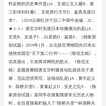
料反映的历史事件是()A．文成公主入藏B．唐
三彩传到吐蕃C．玄奘西行天竺D．鉴真东渡日
本7．（2019云南红河个旧二中期中改编，32，
★☆☆）唐玄宗时东渡日本传播佛法的是()A．
玄奘B．吴道子C．白居易D．鉴真8．（独家原
创试题）2019年1月，台北故宫博物院向日本出
借绝世国宝“天下第二行书”——《祭侄文稿》，
供其展出，引发两岸网民的怒火。《祭侄文
稿》是颜真卿因唐玄宗时爆发动乱致其侄子遇
难，无比悲愤而写。这场动乱是()A．黄巾起义
B．陈桥兵变C．黄巢起义D．安史之乱9．（独
家原创试题）某同学在搜集隋唐宋元历史人物
时，在百度搜索栏输入了“陈桥兵变”“杯酒释兵