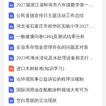
2027届浙江省蚌埠市六年级数学第一学期期末学业水平测试试题含解析
明的民族政策，获得各族的拥戴，北方各族和
西域的首领来到长安，尊奉他为各族的“天可
公民道德宣传日主题活动工作总结
汗”。材料二忆昔开元全盛日，小邑犹藏万家
河北省石家庄市裕华区实验小学2027届数学六上期末复习检测试题含解析
室。稻米流脂粟米白，公私仓廪俱丰实。——
一般健康问卷GHQ及测试结果分析
杜甫《忆昔》材料三当西方人的心灵为神学所
缠迷而处于蒙昧黑暗之中时，中国人的思想却
企业库存现金管理存在的问题及对策
是开放的、兼收并蓄而好探求的。——韦尔斯
2023年海水淡化及水处理设备相关行业项目操作方案
(1)材料一中的“他”指的是谁？“他”接见松赞干
进口木材标准(知识学习)
布派来的求婚使者，这一“较为开明的民族政策”
论环境民事公益诉讼的程序法规制
的典型事例，体现在唐朝画家阎立本的哪一作
品中？这种民族政策在当时起到了什么作用？
国际润滑油在船舶涂料领域大有可为
(2)材料二是怎样的社会景象？其出现于哪个皇
空白票据的立法现状
帝统治前期？根据材料三和所学知识，唐朝时