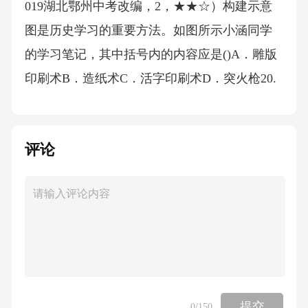
019湖北鄂州中考改编，2，★★☆）构建示意
图是历史学习的重要方法。如图所示小涵同学
的学习笔记，其中括号内的内容应是()A．雕版
印刷术B．造纸术C．活字印刷术D．突火枪20.
（2019黑龙江齐齐哈尔中考，5，★★☆）培根
说：“这三种东西曾改变了整个世界的面貌和状
评论
态，第一种是在学术方面，第二种是在战争
上，第三种是在航海上。”这里的“第二种”是指
()A．火药B．造纸术C．指南针D．印刷术二、
非选择题21.阅读下列材料，回答问题。材料一
隋朝（581-618年）是汉族在北方重新建立的大
一统王朝，结束了自西晋末年以来长达近300年
的分裂局面。材料二计天下储积，得供五六十
提交
0
/150