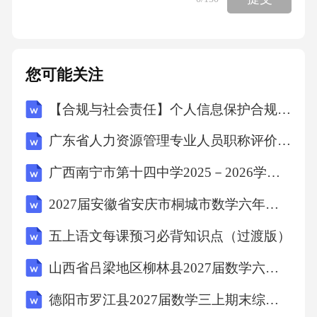
年。——《贞观政要》材料三(1)结合所学知
识，分析材料一中隋朝重新建立大一统王朝的
客观原因。(2)材料二反映了隋朝经济的富庶，
您可能关注
其与哪位皇帝有关？由此可见，国家繁荣的必
【合规与社会责任】个人信息保护合规专项审计计划
要前提是什么？(3)材料三中隋炀帝从洛阳出发
去江都看琼花，途中要经过哪几段运河？这一
广东省人力资源管理专业人员职称评价标准条件2026
事件反映了什么？(4)2018年6月22日，第二届京
广西南宁市第十四中学2025－2026学年第二学期八年级数学学科期末模拟卷（二）(含答案)
杭大运河国际诗歌大会闭幕暨运河申遗成功四
2027届安徽省安庆市桐城市数学六年级第一学期期末考试模拟试题含解析
周年纪念晚会在杭州举行。申遗的重要条件之
一是遗产本身必须具有极高的历史价值，你能
五上语文每课预习必背知识点（过渡版）
从历史角度说出隋朝大运河产生的作用吗？22.
山西省吕梁地区柳林县2027届数学六上期末质量跟踪监视试题含解析
（2019河南信阳潢川期末，21，★★☆）阅读
德阳市罗江县2027届数学三上期末综合测试试题含解析
下列材料，回答问题。材料一（他）以较为开