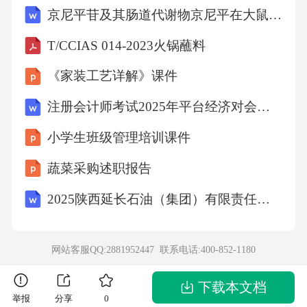
京尼平苷及其肠道代谢物京尼平在大鼠体内的药代动力学研究
“中国人的思想却是开放的、兼收并蓄而好探求
的”，这种状况是什么原因促成的？(4)综合上述
T/CCIAS 014-2023火锅蘸料
材料并联系所学，谈谈你对盛唐气象的感想。2
《家装工艺详解》课件
3.（2019山东潍坊中考，26，★★☆）唐诗、宋
注册会计师考试2025年平台经济对会计的挑战与策略试题及答案
词、元曲是中华优秀传统文化中的璀璨明珠，
小学生班级管理培训课件
从中可感受文学魅力，一览历史胜景。阅读材
料，回答问题。文学览胜一唐诗——春风得意
蔬菜采购述职报告
马蹄疾，一日看尽长安花唐朝诗人创作了大量
2025陕西延长石油（集团）有限责任公司招聘（1881人）笔试备考题库及答案解析
诗歌，谱写了丝路明珠长安的繁华。俯瞰长安
城，“百千家似围棋局，十二街如种菜畦”。街市
网站客服QQ:2881952447 联系电话:
400-852-1180
上，熙熙攘攘，“水门向晚茶商闹，桥市通宵酒
客行”。在唐朝的宫殿上，“万国衣冠拜冕旒（借
下载本文档
举报
分享
0