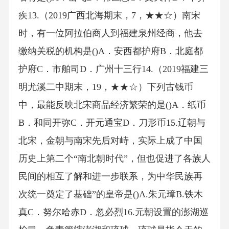
疾13.（2019广西北海期末，7，★★☆）南宋
时，有一位阿拉伯商人到福建泉州经商，他去
缴纳关税的机构是()A．安西都护府B．北庭都
护府C．市舶司D．广州十三行14.（2019福建三
明尤溪二中期末，19，★★☆）下列古钱币
中，最能反映北宋商品经济繁荣的是()A．纸币
B．和同开弥C．开元通宝D．刀形币15.辽朝与
北宋，金朝与南宋先后对峙，实际上成了中国
历史上第二个“南北朝时代”，但也促进了各族人
民间的相互了解和进一步联系，为中华民族再
次统一奠定了基础”的皇帝是()A.朱元璋B.铁木
真C．努尔哈赤D．忽必烈16.元朝设置的澎湖巡