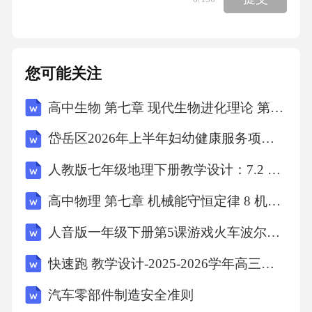
的城池。高筑墙39、填空题明代砖的产量和技
艺大幅提高，一些重要的宫廷建筑、佛寺殿堂
全用砖砌，称____。无梁殿第十章1、单选题明
您可能关注
代北京紫禁城承袭_____的基本格局，但更为壮
高中生物 第七章 现代生物进化理论 第2节 三 共同进化与生物多样性的形成教案1 新人教版必修2
丽宏敞。A中都宫殿B南京宫殿C洛阳宫殿B2、
单选题明代北京紫禁城的空间限定、转换与渗
岱岳区2026年上半年妇幼健康服务项目培训试题测试卷附答案
透是以_____为媒介，贯穿于整体秩序之中。A
人教版七年级地理下册教学设计：7.2 东南亚
广场B大殿C门C3、单选题明代北京紫禁城的中
高中物理 第七章 机械能守恒定律 8 机械能守恒定律教案 新人教版必修2
轴线与北京全城轴线_____，整体轴线构架明
确。A平行B重合C垂直B4、多选题明代北京紫
人音版一年级下册第5课游戏火车波尔卡教学设计
禁城的____、____、____三大殿建于三层汉白
快速跑 教学设计-2025-2026学年高三上学期体育与健康人教版必修第一册
玉台基之上。（多选）A乾清宫B坤宁宫C奉天
汽车零部件制造安全准则
殿D养心殿E华盖殿F谨身殿CEF5、单选题明代