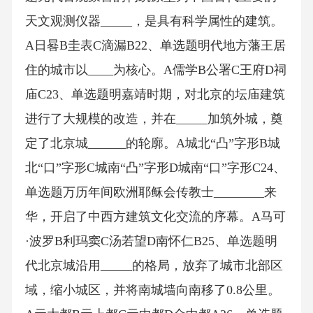
天文观测仪器_____，是具有科学属性的建筑。
A日晷B圭表C滴漏B22、单选题明代地方藩王居
住的城市以____为核心。A儒学B公署C王府D祠
庙C23、单选题明嘉靖时期，对北京的坛庙建筑
进行了大规模的改造，并在_____加筑外城，奠
定了北京城______的轮廓。A城北“凸”字形B城
北“口”字形C城南“凸”字形D城南“口”字形C24、
单选题万历年间欧洲耶稣会传教士________来
华，开启了中西方建筑文化交流的序幕。A马可
·波罗B利玛窦C汤若望D南怀仁B25、单选题明
代北京城沿用_____的格局，放弃了城市北部区
域，缩小城区，并将南城墙向南移了0.8公里。