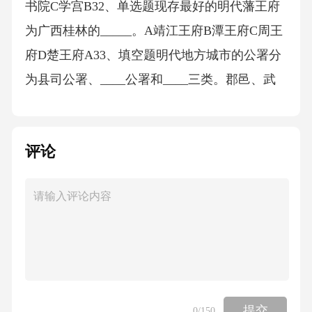
书院C学宫B32、单选题现存最好的明代藩王府
为广西桂林的_____。A靖江王府B潭王府C周王
府D楚王府A33、填空题明代地方城市的公署分
为县司公署、____公署和____三类。郡邑、武
署34、填空题明代地方城市中的重要建筑包
括：城池、公署、坛壝、儒学和____。祠庙3
评论
5、填空题明代北京城中的住宅以____为主。四
合院36、填空题明代北京城中最重要的市民游
览区为____地区，由前海、后海、西海三部分
构成。什刹海37、填空题明____和明____的建
设为明代北京城的规划提供了直接的借鉴。南
京、中都38、填空题元末的战争时期，朱元璋
就把“____”作为基本国策之一，大量重修所占领
提交
0
/150