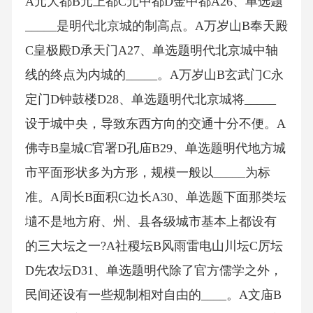
A元大都B元上都C元中都D金中都A26、单选题
_____是明代北京城的制高点。A万岁山B奉天殿
C皇极殿D承天门A27、单选题明代北京城中轴
线的终点为内城的_____。A万岁山B玄武门C永
定门D钟鼓楼D28、单选题明代北京城将_____
设于城中央，导致东西方向的交通十分不便。A
佛寺B皇城C官署D孔庙B29、单选题明代地方城
市平面形状多为方形，规模一般以_____为标
准。A周长B面积C边长A30、单选题下面那类坛
壝不是地方府、州、县各级城市基本上都设有
的三大坛之一?A社稷坛B风雨雷电山川坛C厉坛
D先农坛D31、单选题明代除了官方儒学之外，
民间还设有一些规制相对自由的____。A文庙B