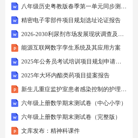
八年级历史粤教版春季第一单元同步测试卷基础版A卷
皇室祭祖的宗庙是位于端门东北侧的_____。A
祖祠B太庙C天坛D社稷坛B6、单选题北京社稷
精密电子零部件项目规划选址论证报告
坛的五色土方坛与中国传统的_____方位相对
2026-2030利尿剂市场发展现状调查及供需格局分析预测报告
应。A八卦B阴阳C五行C7、单选题北京社稷坛
能源互联网数字孪生系统及其应用方案
的“社”是____之神。A土地B国家C五谷D神农A
8、单选题“稷”是____之神。A土地B国家C五谷
2025年公务员考试培训项目规划申请报告
D神农C9、单选题社稷坛五色土方坛中央为____
2025年大环内酯类药项目提案报告
_。A黑土B红土C白土D青土E黄土E10、单选题
新生儿重症监护室患者感染控制的护理查房
天坛分为内外两重墙垣，__________。A南圆而
六年级上册数学期末测试卷（中心小学）
北方B南方而北圆C内圆而外方D内方而外圆B1
1、单选题天坛中轴线北部_____的三重屋檐，
六年级上册数学期末测试卷（完整版）
从上到下分别为青、黄、绿三色，象征天、
文库发布：精神科课件
地、万物。A皇乾殿B斋宫C泰享殿D皇穹宇C1