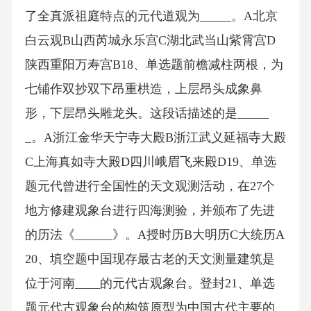
了全真派祖庭特点的元代道观为_____。A北京
白云观B山西芮城永乐宫C湖北武当山紫霄宫D
陕西重阳万寿宫B18、单选题前檐减柱两根，为
七铺作双抄双下昂重栱造，上层昂头成象鼻
形，下层昂头雕龙头。这段话描述的是_____
_。A浙江金华天宁寺大殿B浙江武义延福寺大殿
C上海真如寺大殿D四川峨眉飞来殿D19、单选
题元代曾进行全国性的天文观测活动，在27个
地方修建观象台进行四海测验，并颁布了先进
的历法《______》。A授时历B大明历C大统历A
20、填空题中国现存最古老的天文测量建筑是
位于河南____的元代古观象台。登封21、单选
题元代古观象台的构筑原型为中国古代主要的