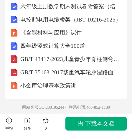
六年级上册数学期末测试卷附答案（培优）
2、单选题方泽坛是下列哪一座坛的别称？A天
坛B地C日坛D月坛B13、多选题反映中国古代男
电控配电用电缆桥架（JBT 10216-2025）
耕女织传统的是下面哪两座坛庙？A方泽坛B先
《含能材料与应用》课件
农坛C先蚕坛D社稷坛BC14、单选题曲阜孔庙由
四年级竖式计算大全100道
______发展而来，历代屡次重修，不断扩建。A
GB/T 43417-2023儿童青少年脊柱侧弯矫形器的配置
孔子墓B文庙C孔子故宅C15、单选题曲阜孔庙
奎文阁楼上为_____场所。A藏书B讲学C祭祀A1
GB/T 35163-2017载重汽车轮胎湿路面相对抓着性能试验方法
6、单选题曲阜孔庙大成殿的屋顶形制为____
小金库治理基本政策讲
_。A庑殿B歇山C重檐庑殿D重檐歇山D17、单
选题明北京昌平十三陵的每座帝陵各占一座山
网站客服QQ:2881952447 联系电话:
400-852-1180
峰，其中规模最大，布局规制最完备的是____
_。A长陵B定陵C景陵D茂陵A18、单选题长陵
下载本文档
举报
分享
0