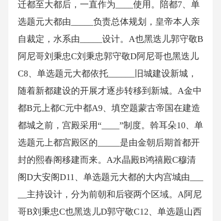
迁都至大都后，一直作为____使用。陪都7、单
选题元大都由_____负责总体规划，皇帝本人亲
自裁定，水系由_____设计。A也黑迭儿郭守敬B
阿尼哥刘秉忠C刘秉忠郭守敬D阿尼哥也黑迭儿
C8、单选题元大都依托______旧城建设新城，
随着新都建设的开展才逐步转移到新城。A金中
都B元上都C元中都A9、填空题蒙古帝国在建造
都城之前，宫殿采用“____”制度。斡耳朵10、单
选题元上都宫殿区的_____是由金朝后期首都开
封的熙春阁移建而来。A水晶殿B鸿禧殿C穆清
阁D大安阁D11、单选题元大都的大内宫城由___
__主持设计，分为前朝和后寝两个区域。A阿尼
哥B刘秉忠C也黑迭儿D郭守敬C12、单选题山西