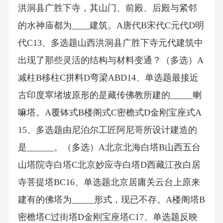
洪洞县广胜下寺，其山门、前殿、后殿与紧邻
的水神庙都为____建筑。A唐代B宋代C元代D明
代C13、多选题山西洪洞县广胜下寺元代建筑中
出现了那些灵活的结构与材料变通？（多选）A
减柱B移柱C拼料D弯梁ABD14、单选题最接近
古印度窣堵坡原形的是藏传佛教所建的_____喇
嘛塔。A覆钵式B楼阁式C密檐式D金刚宝座式A
15、多选题由尼泊尔工匠阿尼哥所设计建造的
是______。（多选）A北京北海白塔B山西五台
山塔院寺白塔C北京妙应寺白塔D西藏江孜白居
寺菩提塔BC16、单选题北京居庸关云台上原来
建有的佛塔为_____形式，现已不存。A楼阁塔B
密檐塔C过街塔D金刚宝座塔C17、单选题反映