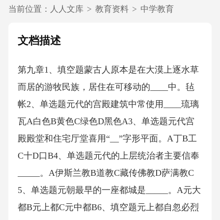
当前位置：
人人文库
>
教育资料
>
中学教育
文档描述
第九章1、填空题蒙古人原本是在大漠上逐水草
而居的游牧民族，居住在可移动的____中。毡
帐2、单选题元代的宫殿建筑中常使用____琉璃
瓦A白色B黄色C绿色D黑色A3、单选题元代宫
殿殿堂和住宅厅堂喜用“__”字形平面。A丁B工
C十D口B4、单选题元代的上层统治者主要信奉
_____。A伊斯兰教B道教C藏传佛教D萨满教C
5、单选题元朝最早的一座都城是_____。A元大
都B元上都C元中都B6、填空题元上都自忽必烈