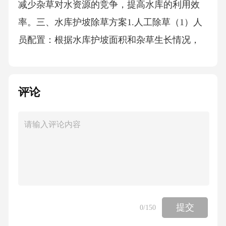
减少杂草对水资源的竞争，提高水库的利用效
率。三、水库护坡除草方案1.人工除草（1）人
员配置：根据水库护坡面积和杂草生长情况，
合理配置人员，确保除草工作的顺利进行。
（2）时间安排：选择在杂草生长旺盛期进行人
评论
工除草，提高除草效果。（3）除草方法：采用
手工拔除、割草机割除等方法，确保除草彻
底。（4）注意事项：在除草过程中，注意保护
生态环境，避免对水库周边生物造成伤害。2.化
学除草（1）选择除草剂：根据杂草种类和生长
环境，选择高效、低毒、低残留的除草剂。
（2）喷洒方法：采用喷雾器进行均匀喷洒，确
提交
0
/150
保除草剂覆盖到每一寸护坡。（3）喷洒时间：