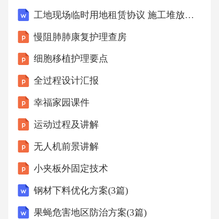
加强管理：加强水库护坡的管理，确保除草工
工地现场临时用地租赁协议 施工堆放场地合同
作的持续进行。（3）设置隔离带：在水库护坡
慢阻肺肺康复护理查房
周围设置隔离带，防止杂草蔓延。（4）生态修
细胞移植护理要点
复：通过植树、种草等方式，改善水库护坡生
态环境，降低杂草生长。四、总结水库护坡除
全过程设计汇报
草工作是一项长期、艰巨的任务，需要采取多
幸福家园课件
种措施，综合运用人工、化学、生物等方法，
运动过程及讲解
确保水库护坡的稳定性和安全性。在实际工作
无人机前景讲解
中，应根据水库护坡的具体情况，灵活运用各
种除草方法，以达到最佳的除草效果。同时，
小夹板外固定技术
加强巡查和管理，防止杂草再次生长，为水库
钢材下料优化方案(3篇)
的安全稳定运行提供有力保障。第3篇一、引言
果蝇危害地区防治方案(3篇)
水库作为我国重要的水资源储备设施，对于保