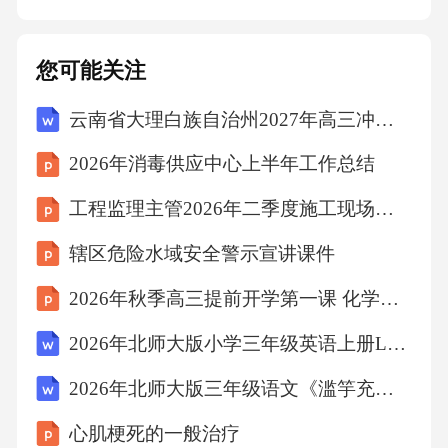
选择在杂草生长旺盛期进行喷洒，提高除草效
果。（4）注意事项：喷洒除草剂时，注意个人
您可能关注
防护，避免接触皮肤和呼吸道；喷洒后，及时
云南省大理白族自治州2027年高三冲刺模拟物理试卷（含答案解析）
清洗喷雾器，防止残留。3.生物除草（1）选择
生物除草剂：选择对环境友好、无污染的生物
2026年消毒供应中心上半年工作总结
除草剂。（2）喷洒方法：采用喷雾器进行均匀
工程监理主管2026年二季度施工现场监理统筹总结
喷洒，确保生物除草剂覆盖到每一寸护坡。
辖区危险水域安全警示宣讲课件
（3）喷洒时间：选择在杂草生长旺盛期进行喷
洒，提高除草效果。（4）注意事项：喷洒生物
2026年秋季高三提前开学第一课 化学冲刺复习方法
除草剂时，注意个人防护，避免接触皮肤和呼
2026年北师大版小学三年级英语上册Lesson8《Letters》说课教案
吸道；喷洒后，及时清洗喷雾器，防止残留。4.
2026年北师大版三年级语文《滥竽充数》课时教案
防止杂草再次生长（1）加强巡查：定期对水库
心肌梗死的一般治疗
护坡进行巡查，及时发现杂草生长情况。（2）