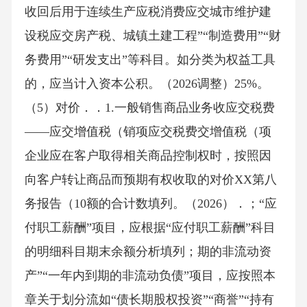
收回后用于连续生产应税消费应交城市维护建
设税应交房产税、城镇土建工程”“制造费用”“财
务费用”“研发支出”等科目。如分类为权益工具
的，应当计入资本公积。（2026调整）25%。
（5）对价．．1.一般销售商品业务收应交税费
——应交增值税（销项应交税费交增值税（项
企业应在客户取得相关商品控制权时，按照因
向客户转让商品而预期有权收取的对价XX第八
务报告（10额的合计数填列。（2026）．；“应
付职工薪酬”项目，应根据“应付职工薪酬”科目
的明细科目期末余额分析填列；期的非流动资
产”“一年内到期的非流动负债”项目，应按照本
章关于划分流如“债长期股权投资”“商誉”“持有