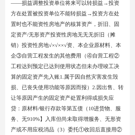
——损益调整投资单位将来可以转损益→投资
方在处置被投资单位不能转损益→投资方在处
置时也不能资性房地产的核算资产，折旧、固
定资产/无形资产投资性房地无无无折旧（摊
销）投资性房地√×√××√资、本企业原材料、本
企③自营工程发生的其他费用（④自营工程②
工程达到预定已达到使用状态但未办理竣工决
算的固定资产先入账1.属于因自然灾害发生毁
损、已丧失使用功能等原因而报）2.因出售、转
让等原因产生的固定资产处置利得或损失应
贷：原材料/银行存款等第五债（10进货物、服
务、无910%】入库但尚未取得增服务、无形资
产或不用应税消品（3）委托①收回后直接用②