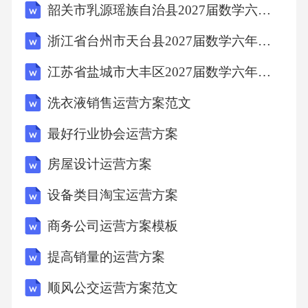
韶关市乳源瑶族自治县2027届数学六上期末质量跟踪监视模拟试题含解析
浙江省台州市天台县2027届数学六年级第一学期期末复习检测模拟试题含解析
8.2建议与展望
江苏省盐城市大丰区2027届数学六年级第一学期期末检测模拟试题含解析
8.3参考文献
洗衣液销售运营方案范文
九、北京民宿运营方案案例
最好行业协会运营方案
房屋设计运营方案
9.1方案实施的关键成功因素
设备类目淘宝运营方案
9.2潜在挑战与应对策略
商务公司运营方案模板
提高销量的运营方案
9.3长期运营策略
顺风公交运营方案范文
十、XXXXXX