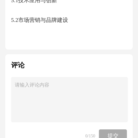
5.1技术应用与创新
5.2市场营销与品牌建设
5.3社区参与与文化融合
5.4政策支持与行业自律
评论
六、XXXXXX
6.1实施保障措施
6.2监测评估与调整
提交
0
/150
6.3长期发展愿景