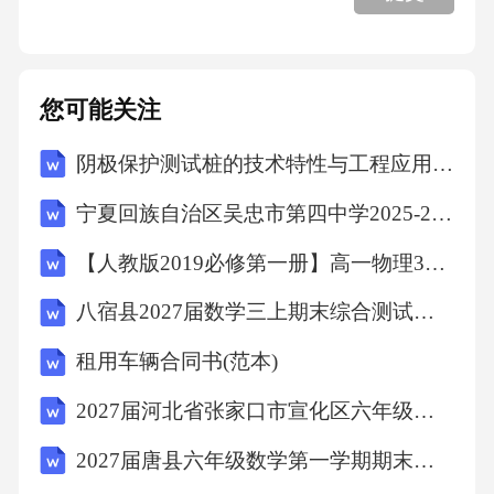
七、北京民宿运营方案案例
您可能关注
7.1案例分析：成功民宿运营模式
阴极保护测试桩的技术特性与工程应用要点
7.2案例分析：失败民宿运营模式
宁夏回族自治区吴忠市第四中学2025-2026学年第二学期九年级数学阶段性学情调研（三）(文字版含答案)
【人教版2019必修第一册】高一物理3位置变化快慢的描述-速度（教学设计）教案
7.3案例启示与借鉴
八宿县2027届数学三上期末综合测试试题含解析
7.4风险管理与应对策略
租用车辆合同书(范本)
2027届河北省张家口市宣化区六年级数学第一学期期末检测模拟试题含解析
八、XXXXXX
2027届唐县六年级数学第一学期期末学业水平测试模拟试题含解析
8.1结论