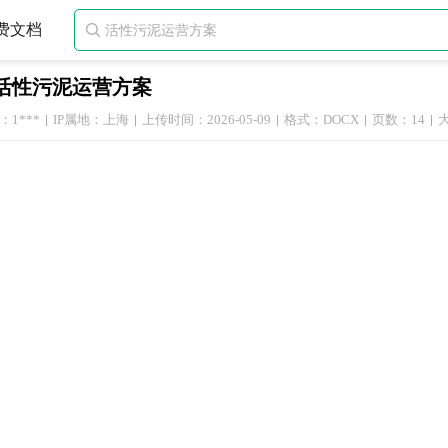
费文档

活性污泥运营方案
1***
IP属地：上海
上传时间：2026-05-09
格式：DOCX
页数：14
大