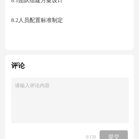
8.1团队组建方案设计
8.2人员配置标准制定
8.3培训计划实施步骤#洗衣液销售运营方案范文
一、洗衣液市场背景分析1.1行业发展现状 洗
衣液市场规模持续扩大，2022年全国洗衣液市
评论
场规模达450亿元，年增长率约12%。消费者对
产品功能需求多元化，普通洗衣液市场份额占
比38%，而浓缩型、天然成分、香氛系列等细分
产品占比逐年提升。1.2消费者行为变迁 现代
消费者购买决策呈现"4A"特征：Alwaysavailable
随时可用、Alwaysaccessible随时可及、Alwaysa
提交
0
/150
ffordable价格合理、Alwaysacceptable品质可