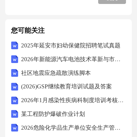
靠。80后、90后成为消费主力，注重产品环保
属性和情感价值，复购率高的品牌客单价提升2
您可能关注
3%。1.3竞争格局演变 市场集中度持续提升，
TOP5品牌占据65%市场份额。外资品牌在高端
2025年延安市妇幼保健院招聘笔试真题
市场保持优势，本土品牌通过渠道下沉和产品
2026年新能源汽车电池技术革新与市场趋势报告
创新实现突破。线上渠道渗透率超52%，私域流
社区地震应急疏散演练脚本
量运营成为竞争关键。1.4政策法规影响 《洗
涤剂行业绿色发展战略》要求2025年浓缩型产
(2026)GSP继续教育培训试题及答案
品普及率达70%，环保型包装占比提升至35%。
2026年1月感染性疾病科制度培训考核试卷及答案
《消费品质量法》实施后，产品功效标识标准
某工程防护爆破作业计划
化程度提高，虚假宣传处罚力度加大，合规成
本上升约15%。二、市场问题诊断与目标设定2.
2026危险化学品生产单位安全生产管理人员特种作业证考试题及答案