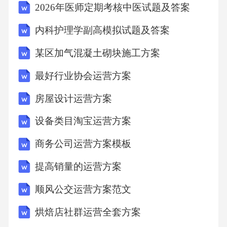
1核心问题分析 产品同质化严重，全国3000多
2026年医师定期考核中医试题及答案
个品牌中仅有12%拥有核心技术专利。渠道冲突
内科护理学副高模拟试题及答案
显著，线上线下价格差异达18%，造成客诉率上
某区加气混凝土砌块施工方案
升21%。供应链效率不足，部分区域库存周转周
期达45天。2.2关键问题指标 市场份额波动
最好行业协会运营方案
率：高端市场外资品牌年波动率3.2%，本土品
房屋设计运营方案
牌达9.5%。渠道冲突指数：连锁超市渠道冲突
设备类目淘宝运营方案
系数达6.8分（满分10分）。客户满意度：功效
不达标投诉占比28%，包装问题投诉占比17%。
商务公司运营方案模板
2.3目标体系构建 短期目标：12个月内将线上
提高销量的运营方案
渠道占比提升至45%，复购率提升18%。中期目
顺风公交运营方案范文
标：三年内打造3个细分品类标杆产品，高端市
烘焙店社群运营全套方案
场占有率突破25%。长期目标：五年内建立全国