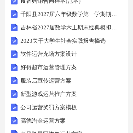
设备购销合同样本(范本)
环水泵站4座）、变配电站（500千伏变电站1
千阳县2027届六年级数学第一学期期末监测模拟试题含解析
座、220千伏变电站2座）、压缩空气站3座、氮
气制备站1座；建设原料仓库（储量50万吨）、
吉林省2027届数学六上期末经典模拟试题含解析
成品仓库（储量20万吨）各1座。公用工程：建
2023关于大学生社会实践报告摘选
设污水处理站（处理能力5000立方米/日）、固
软件运营充场方案设计
废暂存间（占地面积5000平方米）、危废处置
好得超市运营管理方案
车间（处理能力1万吨/年）；建设研发中心（建
筑面积8000平方米，配置原子吸收光谱仪、万
服装店宣传运营方案
能材料试验机等检测设备）、职工食堂（可容
新型游戏运营推广方案
纳3000人同时就餐）、倒班宿舍（1500间）
公司运营奖罚方案模板
等。设备购置：购置450千安预焙电解槽960
台、高纯铝电解精炼炉30台、连续铸造机20
高德淘金运营方案
台、阳极焙烧炉12台、氟化物回收装置8套、余