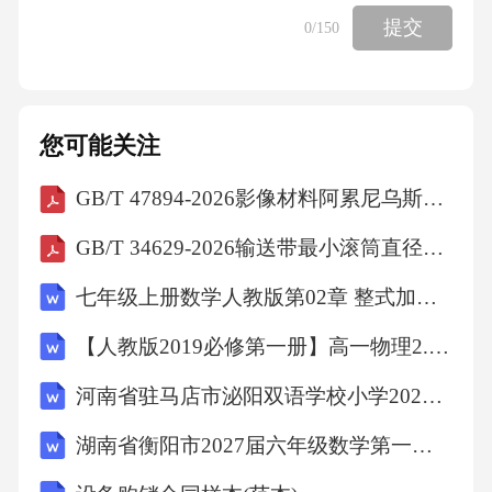
决策、银行贷款审批、政府部门备案提供依
提交
0
/150
据。主要建设内容及规模生产规模本项目设计
年产电解铝100万吨，其中普通工业用铝（纯度
99.70%）80万吨、高纯铝（纯度99.99%）15万
您可能关注
吨、铸造铝合金原料5万吨，产品主要用于新能
GB/T 47894-2026影像材料阿累尼乌斯型预测的试验方法
源汽车车身框架、高压电缆导体、航空航天结
构件等领域。项目达纲年后，预计年营业收入1
GB/T 34629-2026输送带最小滚筒直径的确定
80亿元，年均净利润22.5亿元。主要建设内容生
七年级上册数学人教版第02章 整式加减测试卷（原卷版）
产设施：建设450千安预焙电解槽车间8座（每
【人教版2019必修第一册】高一物理2.时间 位移（教学设计）教案
座车间配置电解槽120台）、高纯铝提纯车间2
河南省驻马店市泌阳双语学校小学2027届数学三上期末综合测试试题含解析
座、铸造车间4座、原料预处理车间2座；配套
建设阳极组装车间、电解质回收车间各1座。辅
湖南省衡阳市2027届六年级数学第一学期期末综合测试模拟试题含解析
助设施：建设循环水系统（含冷却塔12座、循