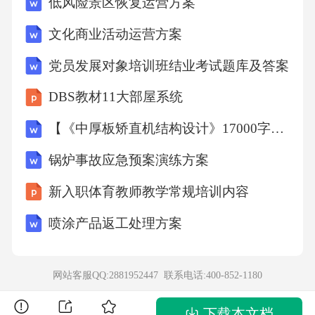
低风险景区恢复运营方案
热发电设备（装机容量20兆瓦）1套，以及配套
文化商业活动运营方案
的自动化控制系统（如DCS集散控制系统、ME
党员发展对象培训班结业考试题库及答案
S生产管理系统）。环境保护污染物产生环节及
治理措施大气污染物：项目生产过程中产生的
DBS教材11大部屋系统
大气污染物主要为电解槽排放的氟化物（以HF
【《中厚板矫直机结构设计》17000字（论文）】
为主）、阳极焙烧产生的二氧化硫（SO?）、粉
锅炉事故应急预案演练方案
尘（氧化铝粉尘、炭素粉尘）。治理措施包
括：在电解槽上方设置集气罩（集气效率≥9
新入职体育教师教学常规培训内容
8%），配套建设干法净化系统（采用氧化铝吸
喷涂产品返工处理方案
附+布袋除尘工艺，氟化物去除率≥99%）；阳
极焙烧炉采用低氮燃烧器，并配套脱硫脱硝系
网站客服QQ:2881952447 联系电话:
400-852-1180
统（SO?去除率≥95%，NOx去除率≥80%）；原
料转运环节设置密闭廊道、喷雾降尘装置，粉
下载本文档