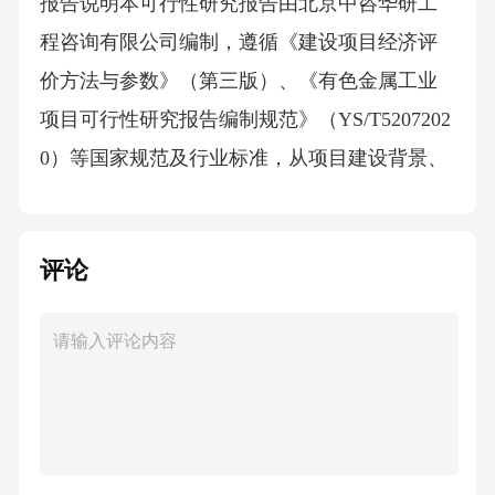
报告说明本可行性研究报告由北京中咨华研工
程咨询有限公司编制，遵循《建设项目经济评
价方法与参数》（第三版）、《有色金属工业
项目可行性研究报告编制规范》（YS/T5207202
0）等国家规范及行业标准，从项目建设背景、
市场分析、技术方案、环境保护、投资收益等
多个维度进行全面论证。报告编制过程中，通
评论
过实地调研包头铝业产业园区基础设施、走访
国内电解铝设备供应商（如中国铝业郑州研究
院、沈阳铝镁设计研究院）、分析行业统计数
据（如中国有色金属工业协会发布的《2024年
中国铝工业发展报告》），确保数据真实可
靠、论证科学严谨。本报告可为项目建设单位