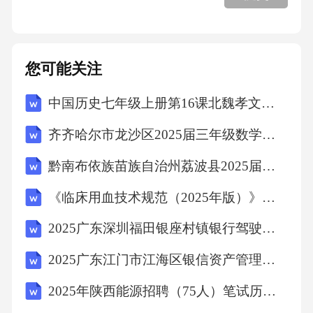
7.2智慧化应用场景开发
7.3数据治理与安全保障
您可能关注
7.4数字化转型效果评估
中国历史七年级上册第16课北魏孝文帝改革教学设计
齐齐哈尔市龙沙区2025届三年级数学下学期期末调研模拟试题含解析
八、文化商业活动运营方案品牌化与国际化发
展
黔南布依族苗族自治州荔波县2025届数学四年级下学期期中联考试题（含解析）
《临床用血技术规范（2025年版）》考核试题
8.1品牌定位与形象塑造
2025广东深圳福田银座村镇银行驾驶岗社会招聘笔试历年典型考题及考点剖析附带答案详解
8.2国际合作与交流机制
2025广东江门市江海区银信资产管理有限公司招聘5人笔试历年常考点试题专练附带答案详解
2025年陕西能源招聘（75人）笔试历年典型考点题库附带答案详解
8.3国际标准与规则对接