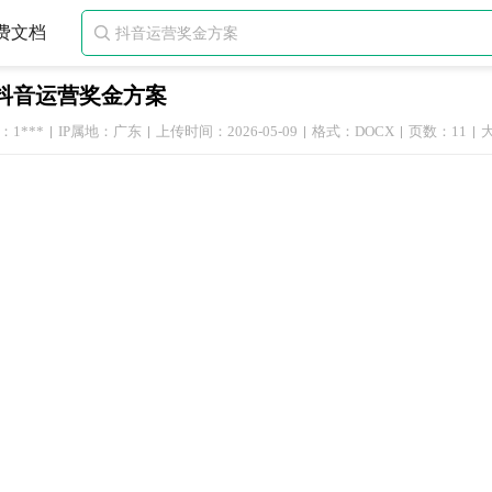
费文档

抖音运营奖金方案
1***
IP属地：广东
上传时间：2026-05-09
格式：DOCX
页数：11
大