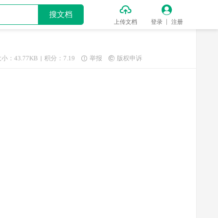


搜文档
上传文档
登录
注册
小：43.77KB
积分：7.19
举报
版权申诉

