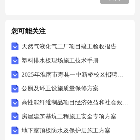
预计未来五年将以年均12%的速度增长。这一趋
势主要得益于消费者对生活品质要求的提升以
及智能家居的普及。1.2问题定义与市场挑战
您可能关注
在花洒市场竞争激烈的环境下，淘宝卖家面临
天然气液化气工厂项目竣工验收报告
的主要问题包括产品同质化严重、品牌认知度
塑料排水板现场施工技术手册
低、消费者购买决策复杂等。具体表现为：市
场上花洒品牌众多，但产品功能、设计相似度
2025年淮南市寿县一中新桥校区招聘教师笔试真题
高，难以形成差异化竞争优势；许多新兴品牌
公厕及环卫设施质量保修方案
缺乏市场知名度，消费者对其信任度不足；消
高性能纤维制品项目经济效益和社会效益分析报告
费者在购买花洒时，不仅关注价格，还注重产
品的节水性能、安装便利性、售后服务等因
房屋建筑基坑工程施工安全专项方案
素，决策过程较为复杂。1.3目标设定与战略方
地下室顶板防水及保护层施工方案
向 针对上述问题，淘宝花洒运营方案的目标