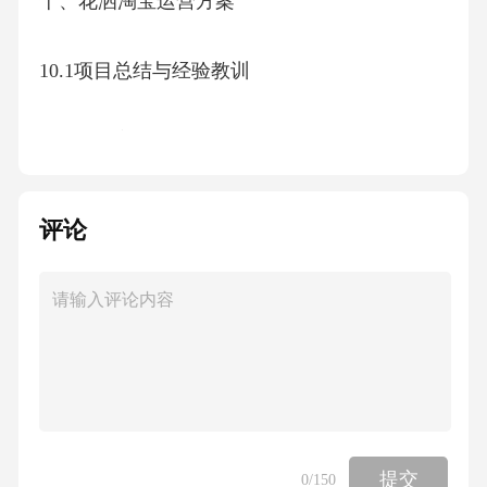
十、花洒淘宝运营方案
10.1项目总结与经验教训
10.2风险应对与未来挑战
10.3行业影响与社会价值
评论
10.4品牌愿景与战略目标一、花洒淘宝运营方案
1.1行业背景分析 淘宝作为中国最大的电子商
务平台，近年来在家居卫浴产品领域展现出强
劲的增长势头。花洒作为卫浴产品的重要组成
部分，其市场需求持续扩大。据相关数据显
示，2022年中国花洒市场规模达到约150亿元，
提交
0
/150