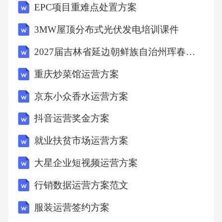
EPC项目重难点处置方案
设定为：提升品牌知名度、优化产品结构、增
3MW屋顶分布式光伏发电培训课件
强消费者购买体验。具体战略方向包括：通过
精准营销提升品牌曝光率，开发具有独特功能
2027届吉林省延边朝鲜族自治州珲春市数学四上期末考试试题含解析
的高端花洒产品，建立完善的售前售后服务体
重庆炒菜馆运营方案
系。这些目标的实现将有助于增强市场竞争
京东小众香水运营方案
力，实现可持续增长。二、花洒淘宝运营方案2.
1背景分析 淘宝平台上的花洒市场竞争日益激
抖音运营奖金方案
烈，众多品牌和商家争夺市场份额。消费者对
就业扶贫市场运营方案
花洒产品的需求呈现出多样化、个性化的特
大星企业短视频运营方案
点，对产品质量和品牌信誉的要求也越来越
行销数据运营方案范文
高。在这样的背景下，制定一套科学合理的淘
宝花洒运营方案，对于提升品牌竞争力和市场
服装运营签约方案
份额至关重要。2.2问题定义 淘宝花洒运营面